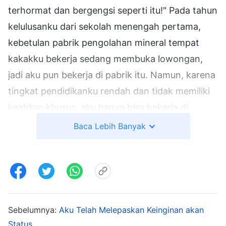
terhormat dan bergengsi seperti itu!" Pada tahun
kelulusanku dari sekolah menengah pertama,
kebetulan pabrik pengolahan mineral tempat
kakakku bekerja sedang membuka lowongan,
jadi aku pun bekerja di pabrik itu. Namun, karena
tingkat pendidikanku rendah dan tidak memiliki
keahlian khusus, aku hanya bisa bekerja di
bengkel. Suara mesin di bengkel memekakkan
Baca Lebih Banyak
telinga dan debu beterbangan di mana-mana.
Setiap hari aku membawa puluhan kilogram
pereaksi kimia naik turun tangga untuk
mengisinya. Karena aku alergi terhadap pereaksi
kimia, tangan dan wajahku dipenuhi ruam merah.
Sebelumnya:
Aku Telah Melepaskan Keinginan akan
Aku juga harus bekerja giliran sepanjang malam,
Status