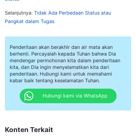
dan setelah beberapa bulan, wajahku menjadi
Selanjutnya:
Tidak Ada Perbedaan Status atau
pucat kekuningan, dan aku benar-benar
Pangkat dalam Tugas
kelelahan. Aku melihat rekan-rekan kerjaku yang
punya pekerjaan di bidang teknis menikmati
tunjangan dan perumahan terbaik, dan gaji
Penderitaan akan berakhir dan air mata akan
berhenti. Percayalah kepada Tuhan bahwa Dia
mereka beberapa kali lipat lebih tinggi dariku.
mendengar permohonan kita dalam penderitaan
Mereka juga sering duduk di kantor, santai
kita, dan Dia ingin menyelamatkan kita dari
penderitaan. Hubungi kami untuk memahami
membaca koran dan minum teh, berpakaian rapi,
kabar baik tentang keselamatan Tuhan.
penampilan mereka pun tampak sopan dan
terpelajar. Lalu saat kulihat diriku, dipenuhi
Hubungi kami via WhatsApp
dengan debu dan kotoran setiap hari, aku
merasa lebih rendah dibandingkan mereka; aku
merasa sangat rendah diri. Kupikir, "Aku tidak
Konten Terkait
punya pendidikan dan keahlian, jadi aku hanya