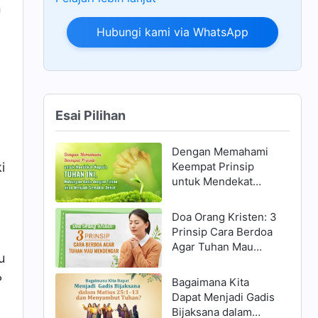
n
Hubungi kami via WhatsApp
Esai Pilihan
Dengan Memahami
Keempat Prinsip
i
untuk Mendekat
Kepada Tuhan ini,
Hubungan Anda
Doa Orang Kristen: 3
dengan Tuhan akan
Prinsip Cara Berdoa
Menjadi Semakin
Agar Tuhan Mau
Dekat
u
Mendengar
?
Bagaimana Kita
Dapat Menjadi Gadis
Bijaksana dalam