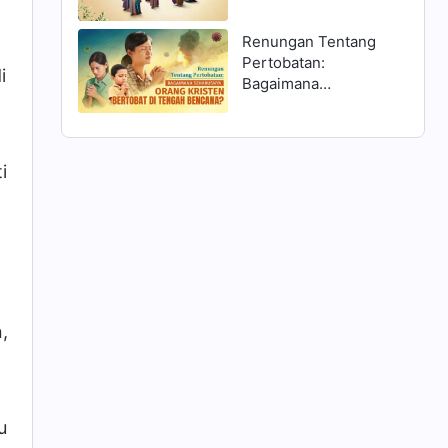
Matius 25:1–13 dan
Menyambut Tuhan?
Renungan Tentang
Pertobatan:
i
Bagaimana
Seharusnya Orang
Kristen Bertobat di
Tengah Bencana?
i
,
u