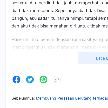
sesuatu. Aku berdiri tidak jauh, memperhatika
dia tidak merespons. Sepertinya dia tidak bisa
bangun, aku sadar itu hanya mimpi, tetapi se
dan aku tidak bisa menahan diri untuk tidak me
Hari-hari itu dipenuhi dengan rasa sakit yang t
membimbingku untuk memahami maksud-Nya. S
muncul di benakku: "
Setiap orang harus mener
Baca 
tua, penyakit, dan kematian ini; ini adalah h
tetapkan. Mengapa engkau tidak bisa meneri
menemukan bagian firman Tuhan tempat kutip
Mahakuasa
berfirman: "
Ada orang-orang yang b
menganalisis atau menelaah masalah orang tu
Sebelumnya:
Membuang Perasaan Berutang terhada
besar, bahwa melakukan hal itu tidak ada gun