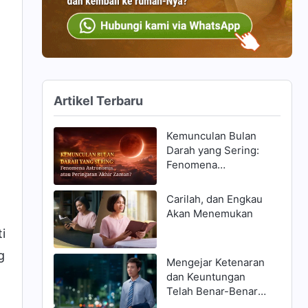
Artikel Terbaru
Kemunculan Bulan
Darah yang Sering:
Fenomena
Astronomis, atau
Peringatan Akhir
Carilah, dan Engkau
Zaman?
Akan Menemukan
i
g
Mengejar Ketenaran
dan Keuntungan
Telah Benar-Benar
Menghancurkanku