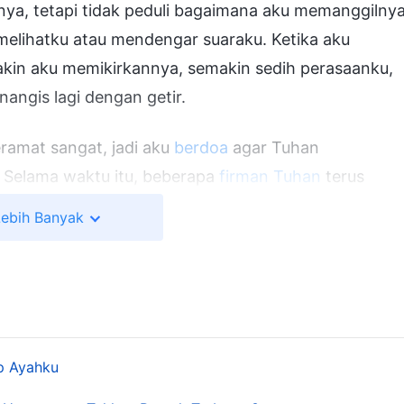
nnya, tetapi tidak peduli bagaimana aku memanggilnya
 melihatku atau mendengar suaraku. Ketika aku
makin aku memikirkannya, semakin sedih perasaanku,
nangis lagi dengan getir.
eramat sangat, jadi aku
berdoa
agar Tuhan
elama waktu itu, beberapa
firman Tuhan
terus
ima dan menghadapi fakta tentang kelahiran, usia
Lebih Banyak
ukum kelangsungan hidup manusia yang telah Tuhan
manya? Bisakah engkau menghindarinya?
" Aku
an itu berasal dan membacanya.
Tuhan Yang
erkata: 'Aku tahu aku tidak seharusnya
aku yang jatuh sakit atau mengalami kemalangan
p Ayahku
anya, dan bahwa aku harus memperlakukan hal ini