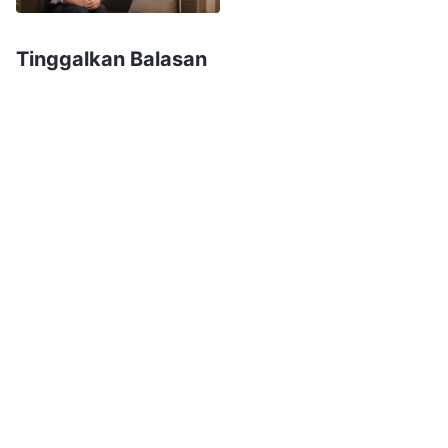
mereka memintaku untuk menuliskan evaluasi
tentang dia. Aku sangat senang, dan ingin
Tinggalkan Balasan
menulis lebih banyak tentang kelemahannya,
agar pemimpin kami memberinya tugas yang lain
dan aku tak perlu lagi melakukan tugas
bersamanya. Meski pada akhirnya aku tidak
melakukan hal ini, aku tetap ingin dia pergi.
Ketika berpikir tentang betapa saudara-saudari
semuanya mencari dia untuk mendapatkan
jawaban dan betapa mereka tidak lagi
menghormatiku, aku merasa sedih dan sengsara.
Bahkan selama tugas kami bersama, aku tidak
mau melihatnya. Aku dipenuhi perasaan iri, dan
watak rusak benar-benar telah menguasai hatiku