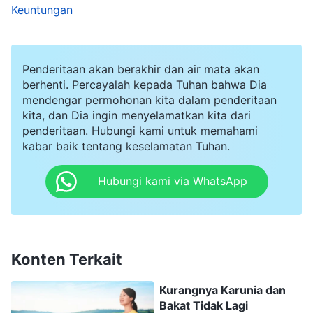
Keuntungan
berangsur beralih kepadanya. Namun,
mengingat bahwa pemimpin gereja tidak mampu
melakukan semua pekerjaan sendiri dan butuh
Penderitaan akan berakhir dan air mata akan
diaken untuk mengerjakan sebagian dari
berhenti. Percayalah kepada Tuhan bahwa Dia
mendengar permohonan kita dalam penderitaan
pekerjaan itu, aku pun berpikir, "Haruskah aku
kita, dan Dia ingin menyelamatkan kita dari
memilih dia? Jika aku memilih dia, saudara-
penderitaan. Hubungi kami untuk memahami
kabar baik tentang keselamatan Tuhan.
saudari pasti akan mengelilingi dia dan aku akan
tersingkir." Namun, aku harus mengakui bahwa
Hubungi kami via WhatsApp
Claire memiliki kualitas yang sangat baik, dan dia
mampu menangani pekerjaan seorang diaken
penginjilan. Aku mempertimbangkannya untuk
Konten Terkait
waktu yang lama, dan akhirnya dengan enggan
memilihnya.
Kurangnya Karunia dan
Bakat Tidak Lagi