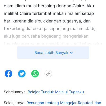
diam-diam mulai bersaing dengan Claire. Aku
melihat Claire terlambat makan malam setiap
hari karena dia sibuk dengan tugasnya, dan
terkadang dia bekerja sepanjang malam. Jadi,
aku juga berusaha begadang mengerjakan
tugasku agar saudara-saudari melihat bahwa aku
juga bertanggung jawab dan tidak lebih buruk
Baca Lebih Banyak
darinya. Kemudian, gereja mengadakan
pemilihan diaken penginjilan. Jika
mempertimbangkan semua aspek, Claire adalah
yang terbaik untuk tugas ini, tetapi aku tidak
mau memilih dia. Kupikir jika dia lebih mampu
Sebelumnya:
Belajar Tunduk Melalui Tugasku
daripada aku dan jika dia menjadi diaken
Selanjutnya:
Renungan tentang Mengejar Reputasi dan
penginjilan, perhatian semua orang pasti secara