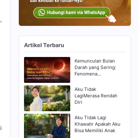
,
Artikel Terbaru
Kemunculan Bulan
Darah yang Sering:
Fenomena
Astronomis, atau
Peringatan Akhir
Aku Tidak
Zaman?
LagiMerasa Rendah
Diri
Aku Tidak Lagi
Khawatir Apakah Aku
i
Bisa Memiliki Anak