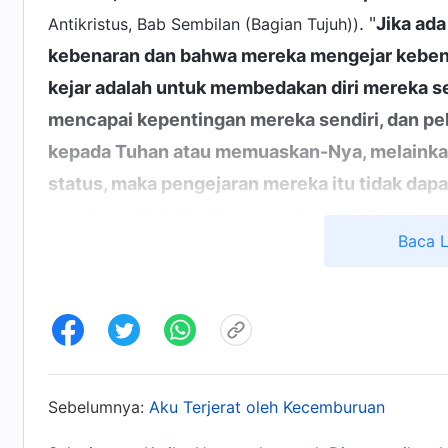
. "
Jika ad
Antikristus, Bab Sembilan (Bagian Tujuh))
kebenaran dan bahwa mereka mengejar kebena
kejar adalah untuk membedakan diri mereka 
mencapai kepentingan mereka sendiri, dan pe
kepada Tuhan atau memuaskan-Nya, melainka
status, maka pengejaran mereka itu tidak dap
gereja, apakah tindakan mereka adalah pen
Baca 
Tindakan mereka jelas merupakan penghambat;
orang yang di luarnya terlihat sedang melaku
mengejar ketenaran, keuntungan, dan status p
membentuk kelompok tertutup mereka sendiri,
semacam ini sedang melaksanakan tugas mer
dasarnya mengacaukan, mengganggu, dan mer
Sebelumnya:
Aku Terjerat oleh Kecemburuan
. Firman T
Antikristus, Bab Sembilan (Bagian Satu))