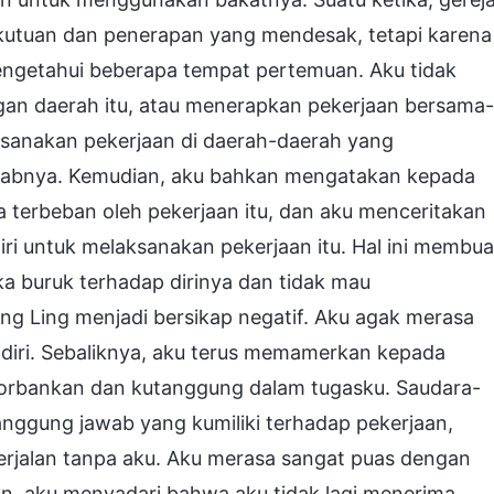
kutuan dan penerapan yang mendesak, tetapi karena
engetahui beberapa tempat pertemuan. Aku tidak
gan daerah itu, atau menerapkan pekerjaan bersama-
ksanakan pekerjaan di daerah-daerah yang
wabnya. Kemudian, aku bahkan mengatakan kepada
 terbeban oleh pekerjaan itu, dan aku menceritakan
ri untuk melaksanakan pekerjaan itu. Hal ini membua
a buruk terhadap dirinya dan tidak mau
g Ling menjadi bersikap negatif. Aku agak merasa
endiri. Sebaliknya, aku terus memamerkan kepada
korbankan dan kutanggung dalam tugasku. Saudara-
anggung jawab yang kumiliki terhadap pekerjaan,
rjalan tanpa aku. Aku merasa sangat puas dengan
ian, aku menyadari bahwa aku tidak lagi menerima