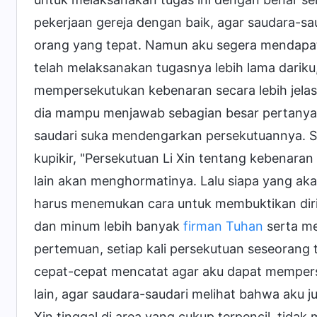
pekerjaan gereja dengan baik, agar saudara-sa
orang yang tepat. Namun aku segera mendapati
telah melaksanakan tugasnya lebih lama dariku, 
mempersekutukan kebenaran secara lebih jela
dia mampu menjawab sebagian besar pertanyaa
saudari suka mendengarkan persekutuannya. Saa
kupikir, "Persekutuan Li Xin tentang kebenaran 
lain akan menghormatinya. Lalu siapa yang aka
harus menemukan cara untuk membuktikan dirik
dan minum lebih banyak
firman Tuhan
serta me
pertemuan, setiap kali persekutuan seseoran
cepat-cepat mencatat agar aku dapat mempe
lain, agar saudara-saudari melihat bahwa aku 
Xin tinggal di area yang cukup terpencil, tida