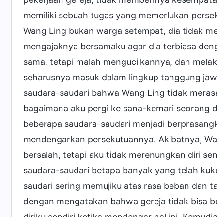
memiliki sebuah tugas yang memerlukan perse
Wang Ling bukan warga setempat, dia tidak m
mengajaknya bersamaku agar dia terbiasa den
sama, tetapi malah mengucilkannya, dan mela
seharusnya masuk dalam lingkup tanggung ja
saudara-saudari bahwa Wang Ling tidak merasa
bagaimana aku pergi ke sana-kemari seorang di
beberapa saudara-saudari menjadi berprasangk
mendengarkan persekutuannya. Akibatnya, Wan
bersalah, tetapi aku tidak merenungkan diri s
saudara-saudari betapa banyak yang telah ku
saudari sering memujiku atas rasa beban dan t
dengan mengatakan bahwa gereja tidak bisa be
diriku sendiri ketika mendengar hal ini. Kemud