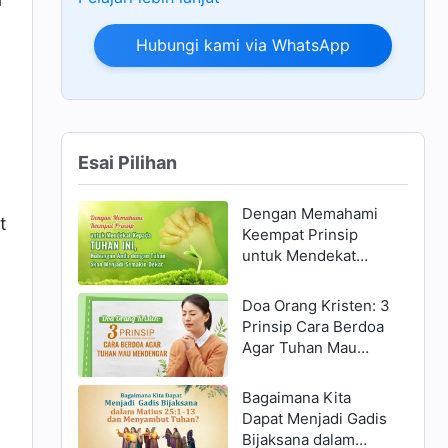
Hubungi kami via WhatsApp
Esai Pilihan
Dengan Memahami
t
Keempat Prinsip
untuk Mendekat
Kepada Tuhan ini,
Hubungan Anda
Doa Orang Kristen: 3
dengan Tuhan akan
Prinsip Cara Berdoa
Menjadi Semakin
Agar Tuhan Mau
Dekat
Mendengar
Bagaimana Kita
Dapat Menjadi Gadis
Bijaksana dalam