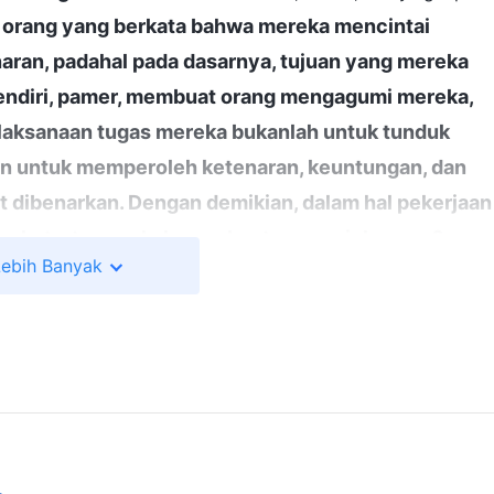
a orang yang berkata bahwa mereka mencintai
ran, padahal pada dasarnya, tujuan yang mereka
sendiri, pamer, membuat orang mengagumi mereka,
laksanaan tugas mereka bukanlah untuk tunduk
n untuk memperoleh ketenaran, keuntungan, dan
at dibenarkan. Dengan demikian, dalam hal pekerjaan
ghambat, atau apakah membantu memajukannya?
Lebih Banyak
 semua itu tidak memajukan pekerjaan gereja. Ada
kan pekerjaan gereja, tetapi mereka sebenarnya
ribadi mereka, menjalankan urusan mereka sendiri,
 kerajaan kecil mereka sendiri—apakah orang
eka? Semua pekerjaan yang mereka lakukan pada
usak pekerjaan gereja
"
(Firman, Jilid 4, Menyingkapkan
uhan tepat mengungkapkan keadaanku. Sejak aku