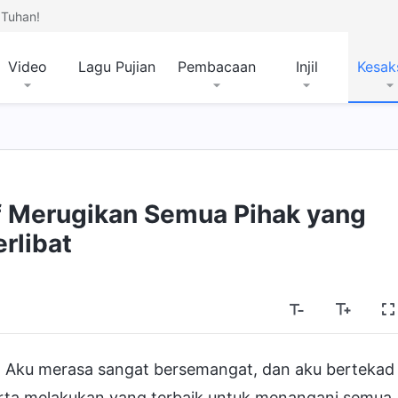
Tuhan!
Video
Lagu Pujian
Pembacaan
Injil
Kesak
if Merugikan Semua Pihak yang
erlibat
a. Aku merasa sangat bersemangat, dan aku bertekad
erta melakukan yang terbaik untuk menangani semua