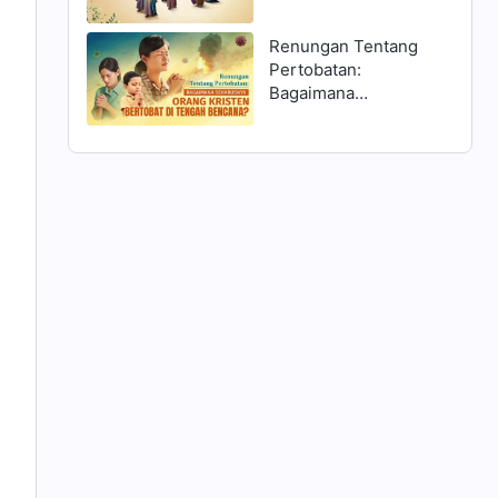
Matius 25:1–13 dan
Menyambut Tuhan?
Renungan Tentang
Pertobatan:
Bagaimana
Seharusnya Orang
Kristen Bertobat di
Tengah Bencana?