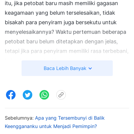
itu, jika petobat baru masih memiliki gagasan
keagamaan yang belum terselesaikan, tidak
bisakah para penyiram juga bersekutu untuk
menyelesaikannya? Waktu pertemuan beberapa
petobat baru belum ditetapkan dengan jelas,
tetapi jika para penyiram memiliki rasa terbebani,
bukankah mereka bisa saja menghubungi para
Baca Lebih Banyak
petobat baru untuk lebih memahaminya?
Mengapa kau tidak menyelesaikan masalah para
penyiram daripada berfokus pada para
pemberita Injil saja?" Makin aku memikirkannya,
makin aku merasa kesal dan menentang, dan
aku bertanya-tanya mengapa Wang Tao terus
Sebelumnya:
Apa yang Tersembunyi di Balik
Keenggananku untuk Menjadi Pemimpin?
terpaku pada kami. Aku sangat ingin menulis