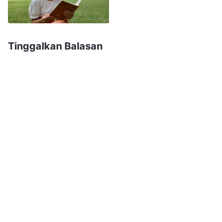
mengatakan itu, aku merasa sangat bersalah;
aku terlalu berlebihan dalam menilai orang dan
segala sesuatu! Aku ingin meninggalkan
Tinggalkan Balasan
kebiasaan ini, tetapi aku tidak bisa mengatasi
rintangan ini. Belakangan, aku memikirkan
bahwa Wang Tao melaporkan masalah para
pemberita Injil demi memperbaiki pekerjaan,
tetapi aku malah menentang dan membantah,
yang berlawanan dengan maksud Tuhan. Jadi,
aku berdoa kepada Tuhan, "Tuhan, memang
sudah sepantasnya Saudara Wang Tao
menunjukkan masalah dalam suratnya, tetapi
aku malah menentang dan tidak bersedia
menerima hal-hal ini, bahkan berfokus pada