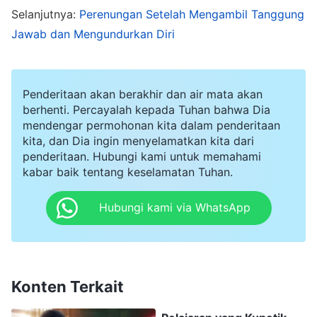
surat untuk menunjukkan masalah-masalahnya
Selanjutnya:
Perenungan Setelah Mengambil Tanggung
dan melampiaskan emosiku, tetapi aku tahu itu
Jawab dan Mengundurkan Diri
akan menyakitinya. Jadi, aku menahan emosiku
dan tidak menulisnya. Ketika memperlihatkan
Penderitaan akan berakhir dan air mata akan
keadaan ini, aku agak takut, dan merasa bahwa
berhenti. Percayalah kepada Tuhan bahwa Dia
sikapku tidak benar. Jadi, aku dengan enggan
mendengar permohonan kita dalam penderitaan
kita, dan Dia ingin menyelamatkan kita dari
mengakui kekuranganku. Dengan melakukan itu,
penderitaan. Hubungi kami untuk memahami
aku ingin melindungi citraku di mata pemimpin.
kabar baik tentang keselamatan Tuhan.
Aku merasa sangat tertekan sepanjang waktu
Hubungi kami via WhatsApp
setelahnya. Aku menyadari bahwa aku tidak
belajar apa pun dari hal ini, dan dengan
melakukan itu, aku berusaha menipu pemimpin.
Namun, aku tetap mengungkapkan prasangkaku
Konten Terkait
terhadap Wang Tao di depan para saudari yang