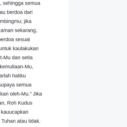
i, sehingga semua
au berdoa dari
mbingmu; jika
zaman sekarang,
berdoa sesuai
untuk kaulakukan
t-Mu dan setia
 kemuliaan-Mu,
rlah hatiku
 supaya semua
kan oleh-Mu." Jika
han, Roh Kudus
ng kauucapkan
uhan atau tidak.