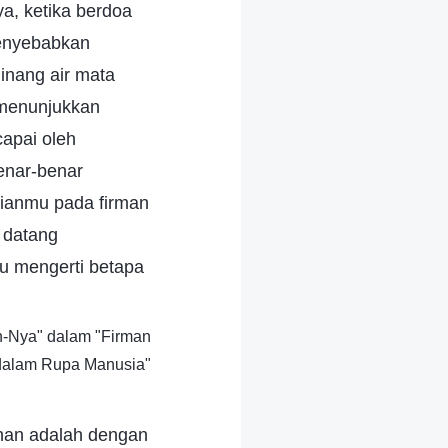
a, ketika berdoa
menyebabkan
inang air mata
 menunjukkan
capai oleh
enar-benar
tianmu pada firman
 datang
u mengerti betapa
ah-Nya" dalam "Firman
dalam Rupa Manusia"
han adalah dengan