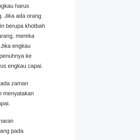
ngkau harus
 Jika ada orang
ain berupa khotbah
arang, mereka
 Jika engkau
epenuhnya ke
rus engkau capai.
 pada zaman
an menyatakan
pai.
naran
gang pada