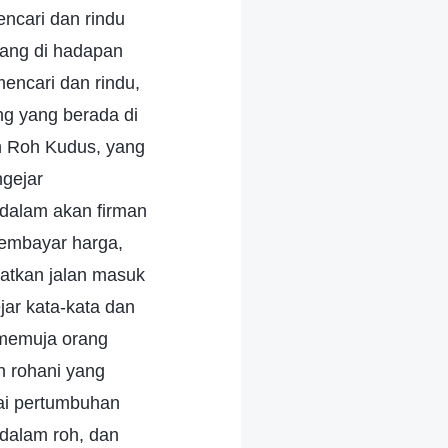
encari dan rindu
nang di hadapan
mencari dan rindu,
ng yang berada di
h Roh Kudus, yang
ngejar
dalam akan firman
membayar harga,
atkan jalan masuk
ar kata-kata dan
 memuja orang
n rohani yang
ai pertumbuhan
 dalam roh, dan