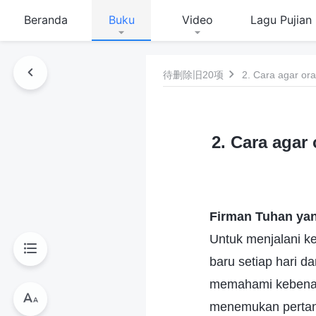
Beranda
Buku
Video
Lagu Pujian
待删除旧20项
2. Cara agar or
2. Cara agar
Firman Tuhan yan
Untuk menjalani k
baru setiap hari 
memahami kebenara
menemukan pertany