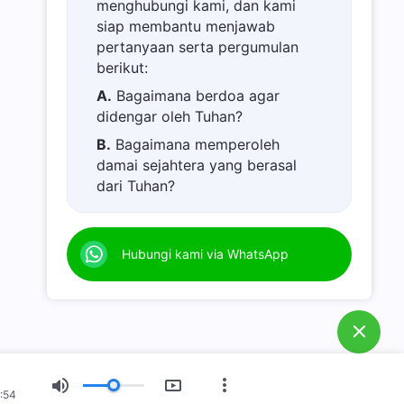
menghubungi kami, dan kami
siap membantu menjawab
pertanyaan serta pergumulan
berikut:
A.
Bagaimana berdoa agar
didengar oleh Tuhan?
B.
Bagaimana memperoleh
damai sejahtera yang berasal
dari Tuhan?
C.
Saya memiliki permohonan
doa.
Hubungi kami via WhatsApp
D.
Belajar firman Tuhan dan
semakin dekat kepada Tuhan.
E.
Bagaimana menyambut
kedatangan kembali Tuhan
Yesus?
F.
Bagaimana melepaskan diri
:54
dari dosa?