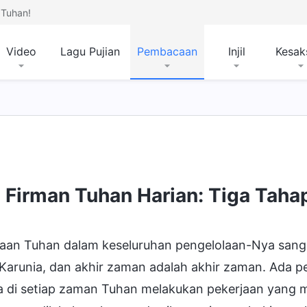
Tuhan!
Video
Lagu Pujian
Pembacaan
Injil
Kesak
erjaan Tuhan
Penghakiman pada Akhir Zaman
Firman Tuhan Harian: Tiga Tahap
jaan Tuhan dalam keseluruhan pengelolaan-Nya sanga
Karunia, dan akhir zaman adalah akhir zaman. Ada p
a di setiap zaman Tuhan melakukan pekerjaan yang m