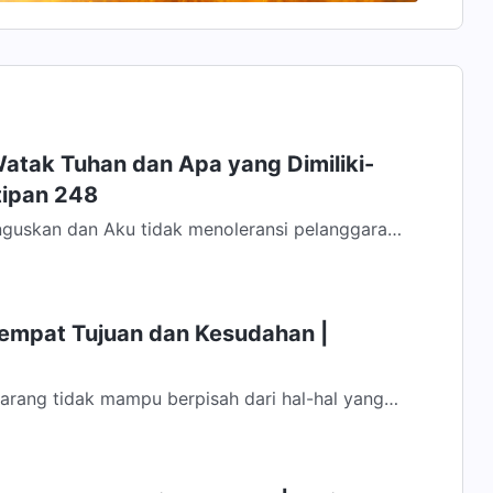
atak Tuhan dan Apa yang Dimiliki-
tipan 248
guskan dan Aku tidak menoleransi pelanggaran.
ptakan oleh-Ku, apa pun yang Kukatakan...
Tempat Tujuan dan Kesudahan |
rang tidak mampu berpisah dari hal-hal yang
eka tidak dapat melepaskan kesenangan...