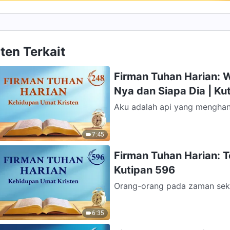
ten Terkait
Firman Tuhan Harian: W
Nya dan Siapa Dia | Ku
Aku adalah api yang menghan
Karena manusia semuanya dici
7:45
Firman Tuhan Harian: 
Kutipan 596
Orang-orang pada zaman seka
berkaitan dengan daging. Mer
6:35