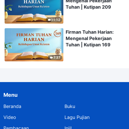
Mengenal Pekerjaan
Tuhan | Kutipan 209
11:12
Firman Tuhan Harian:
Mengenal Pekerjaan
Tuhan | Kutipan 169
7:37
Menu
Beranda
Buku
Video
Lagu Pujian
Pembacaan
Injil