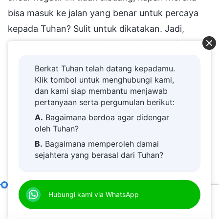
bisa masuk ke jalan yang benar untuk percaya
kepada Tuhan? Sulit untuk dikatakan. Jadi,
orang-orang yang menolak untuk menerima
kebenaran adalah yang paling sulit untuk
Berkat Tuhan telah datang kepadamu.
dihadapi dan pada akhirnya, satu-satunya hal
Klik tombol untuk menghubungi kami,
yang dapat dilakukan terhadap mereka adalah
dan kami siap membantu menjawab
pertanyaan serta pergumulan berikut:
menyingkirkan mereka.
A.
Bagaimana berdoa agar didengar
oleh Tuhan?
Di antara manusia yang rusak, unsur-unsur
B.
Bagaimana memperoleh damai
tertentu yang bertentangan telah tertanam
sejahtera yang berasal dari Tuhan?
begitu dalam di hati mereka, contohnya, hal-hal
C.
Saya memiliki permohonan doa.
seperti wajah, kesombongan, status, ketenaran
D.
Belajar firman Tuhan dan semakin
Hanya dengan Menerapkan Kebenaran dan Tunduk Kepada Tuhan Orang Bisa Mencapai Perubahan Watak
Hubungi kami via WhatsApp
dan kekayaan, dan sebagainya. Ketika engkau
dekat kepada Tuhan.
00:20
01:01:28
E.
Bagaimana menyambut kedatangan
percaya kepada Tuhan, jika engkau ingin