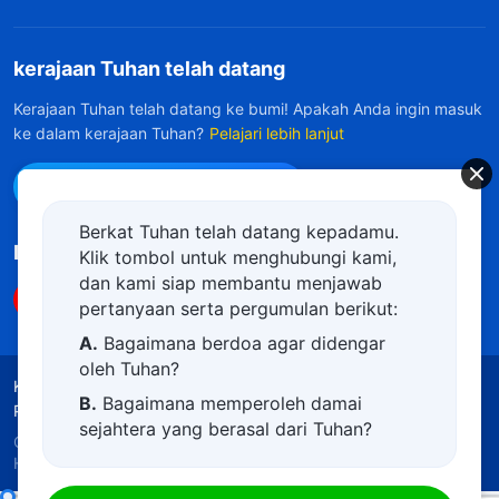
kerajaan Tuhan telah datang
Kerajaan Tuhan telah datang ke bumi! Apakah Anda ingin masuk
ke dalam kerajaan Tuhan?
Pelajari lebih lanjut
Hubungi kami via WhatsApp
Berkat Tuhan telah datang kepadamu.
Ikuti Kami
Klik tombol untuk menghubungi kami,
dan kami siap membantu menjawab
pertanyaan serta pergumulan berikut:
A.
Bagaimana berdoa agar didengar
oleh Tuhan?
Ketentuan Penggunaan
Kebijakan Privasi
B.
Bagaimana memperoleh damai
Penghargaan
Kebijakan Cookie
sejahtera yang berasal dari Tuhan?
Copyright © 2026
Gereja Tuhan Yang Mahakuasa.
C.
Saya memiliki permohonan doa.
Hak Cipta Dilindungi Undang-Undang.
D.
Belajar firman Tuhan dan semakin