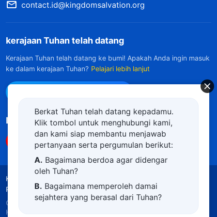
contact.id@kingdomsalvation.org
kerajaan Tuhan telah datang
Kerajaan Tuhan telah datang ke bumi! Apakah Anda ingin masuk
ke dalam kerajaan Tuhan?
Pelajari lebih lanjut
Hubungi kami via WhatsApp
Berkat Tuhan telah datang kepadamu.
Ikuti Kami
Klik tombol untuk menghubungi kami,
dan kami siap membantu menjawab
pertanyaan serta pergumulan berikut:
A.
Bagaimana berdoa agar didengar
oleh Tuhan?
Ketentuan Penggunaan
Kebijakan Privasi
B.
Bagaimana memperoleh damai
Penghargaan
Kebijakan Cookie
sejahtera yang berasal dari Tuhan?
Copyright © 2026
Gereja Tuhan Yang Mahakuasa.
C.
Saya memiliki permohonan doa.
Hak Cipta Dilindungi Undang-Undang.