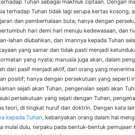
 terhadap Tuhan sebagai makhluk ciptaan. Dengan mem
a terhadap Tuhan tidak lagi serupa kertas kosong, at
jaran dan pemberhalaan buta; hanya dengan persekut
bertumbuh hari demi hari menuju kedewasaan, dan ha
han-lahan diubahkan, dan imannya kepada Tuhan sel
ayaan yang samar dan tidak pasti menjadi ketunduka
ormatan yang nyata; manusia juga akan, dalam peng
h dari pasif menjadi aktif, dari orang yang meneri
an positif; hanya dengan persekutuan yang seperti i
aman sejati akan Tuhan, pengenalan sejati akan Tuh
uki persekutuan yang sejati dengan Tuhan, pengen
s teori, di tingkat huruf dan doktrin. Dengan kata la
ya kepada Tuhan
, kebanyakan orang dalam hal meng
 mulai dulu, terpaku pada bentuk-bentuk pemujaan t