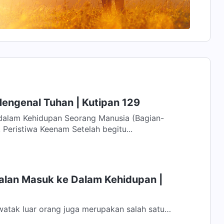
Mengenal Tuhan | Kutipan 129
 dalam Kehidupan Seorang Manusia (Bagian-
bagian Pilihan) Kematian: Titik Peristiwa Keenam Setelah begitu...
Jalan Masuk ke Dalam Kehidupan |
atak luar orang juga merupakan salah satu
misalnya, penanganan sifat kemanusiaan...