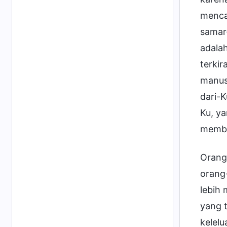
menca
samar
adala
terki
manus
dari-
Ku, y
membe
Orang
orang
lebih
yang 
kelel