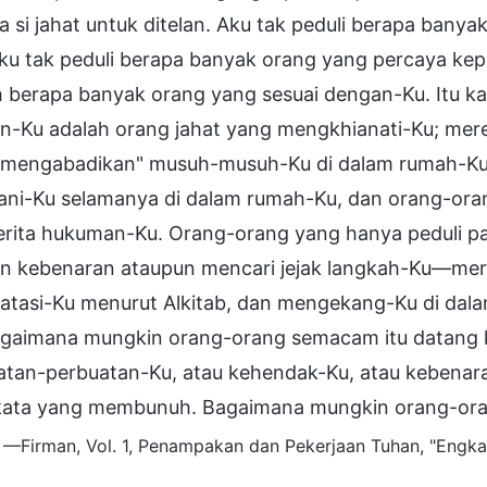
a si jahat untuk ditelan. Aku tak peduli berapa ban
Aku tak peduli berapa banyak orang yang percaya ke
h berapa banyak orang yang sesuai dengan-Ku. Itu ka
n-Ku adalah orang jahat yang mengkhianati-Ku; mer
"mengabadikan" musuh-musuh-Ku di dalam rumah-Ku
ani-Ku selamanya di dalam rumah-Ku, dan orang-or
rita hukuman-Ku. Orang-orang yang hanya peduli pad
n kebenaran ataupun mencari jejak langkah-Ku—me
tasi-Ku menurut Alkitab, dan mengekang-Ku di dalam
agaimana mungkin orang-orang semacam itu datang
atan-perbuatan-Ku, atau kehendak-Ku, atau kebenar
kata yang membunuh. Bagaimana mungkin orang-ora
—Firman, Vol. 1, Penampakan dan Pekerjaan Tuhan, "Engka