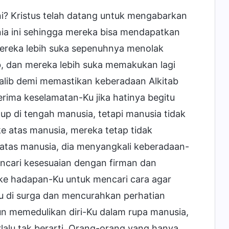
i? Kristus telah datang untuk mengabarkan
nia ini sehingga mereka bisa mendapatkan
Mereka lebih suka sepenuhnya menolak
, dan mereka lebih suka memakukan lagi
alib demi memastikan keberadaan Alkitab
ima keselamatan-Ku jika hatinya begitu
up di tengah manusia, tetapi manusia tidak
 atas manusia, mereka tetap tidak
atas manusia, dia menyangkali keberadaan-
ncari kesesuaian dengan firman dan
 ke hadapan-Ku untuk mencari cara agar
 di surga dan mencurahkan perhatian
un memedulikan diri-Ku dalam rupa manusia,
rlalu tak berarti. Orang-orang yang hanya