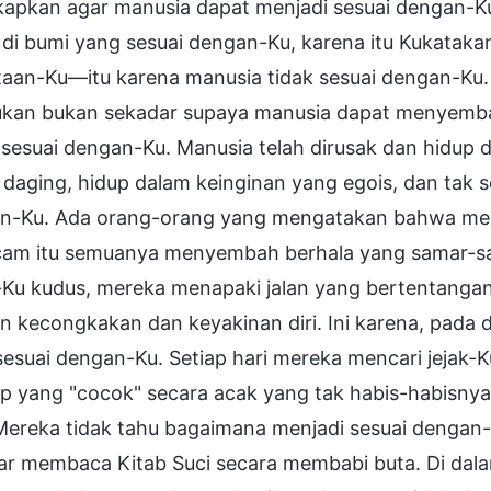
kapkan agar manusia dapat menjadi sesuai dengan-K
 di bumi yang sesuai dengan-Ku, karena itu Kukatak
taan-Ku—itu karena manusia tidak sesuai dengan-Ku.
ukan bukan sekadar supaya manusia dapat menyembah
sesuai dengan-Ku. Manusia telah dirusak dan hidup 
daging, hidup dalam keinginan yang egois, dan tak 
n-Ku. Ada orang-orang yang mengatakan bahwa mere
am itu semuanya menyembah berhala yang samar-s
Ku kudus, mereka menapaki jalan yang bertentanga
n kecongkakan dan keyakinan diri. Ini karena, pad
sesuai dengan-Ku. Setiap hari mereka mencari jejak-
op yang "cocok" secara acak yang tak habis-habisny
 Mereka tidak tahu bagaimana menjadi sesuai dengan
ar membaca Kitab Suci secara membabi buta. Di dal