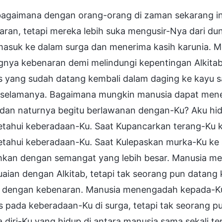
 bagaimana dengan orang-orang di zaman sekarang in
ran, tetapi mereka lebih suka mengusir-Nya dari du
 masuk ke dalam surga dan menerima kasih karunia. 
gnya kebenaran demi melindungi kepentingan Alkitab
us yang sudah datang kembali dalam daging ke kayu s
 selamanya. Bagaimana mungkin manusia dapat mener
 dan naturnya begitu berlawanan dengan-Ku? Aku hid
tahui keberadaan-Ku. Saat Kupancarkan terang-Ku ke
tahui keberadaan-Ku. Saat Kulepaskan murka-Ku ke 
hkan dengan semangat yang lebih besar. Manusia me
aian dengan Alkitab, tetapi tak seorang pun datang
i dengan kebenaran. Manusia menengadah kepada-Ku
 pada keberadaan-Ku di surga, tetapi tak seorang p
 diri-Ku yang hidup di antara manusia sama sekali te