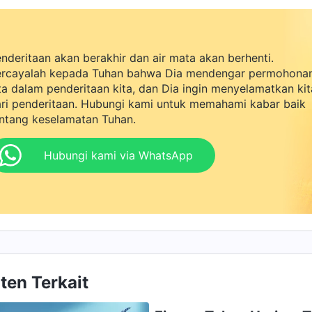
nderitaan akan berakhir dan air mata akan berhenti.
rcayalah kepada Tuhan bahwa Dia mendengar permohona
ta dalam penderitaan kita, dan Dia ingin menyelamatkan kit
ri penderitaan. Hubungi kami untuk memahami kabar baik
ntang keselamatan Tuhan.
Hubungi kami via WhatsApp
ten Terkait