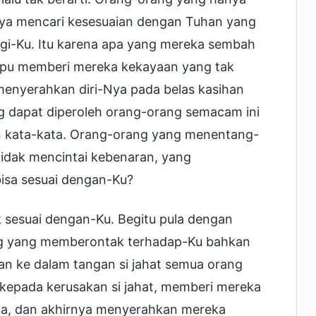
nya mencari kesesuaian dengan Tuhan yang
i-Ku. Itu karena apa yang mereka sembah
mpu memberi mereka kekayaan yang tak
enyerahkan diri-Nya pada belas kasihan
g dapat diperoleh orang-orang semacam ini
an kata-kata. Orang-orang yang menentang-
idak mencintai kebenaran, yang
sa sesuai dengan-Ku?
sesuai dengan-Ku. Begitu pula dengan
ng yang memberontak terhadap-Ku bahkan
an ke dalam tangan si jahat semua orang
kepada kerusakan si jahat, memberi mereka
a, dan akhirnya menyerahkan mereka