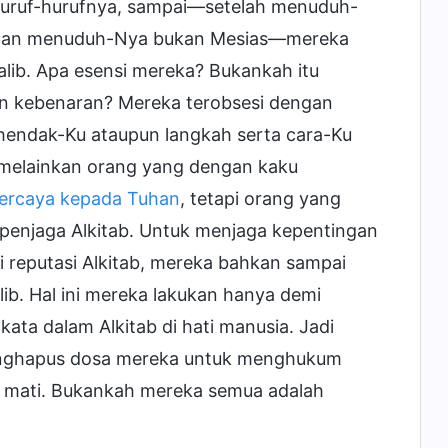
 huruf-hurufnya, sampai—setelah menuduh-
a dan menuduh-Nya bukan Mesias—mereka
lib. Apa esensi mereka? Bukankah itu
gan kebenaran? Mereka terobsesi dengan
ehendak-Ku ataupun langkah serta cara-Ku
 melainkan orang yang dengan kaku
ercaya kepada Tuhan
, tetapi orang yang
g penjaga Alkitab. Untuk menjaga kepentingan
i reputasi Alkitab, mereka bahkan sampai
ib. Hal ini mereka lakukan hanya demi
ta dalam Alkitab di hati manusia. Jadi
enghapus dosa mereka untuk menghukum
ai mati. Bukankah mereka semua adalah