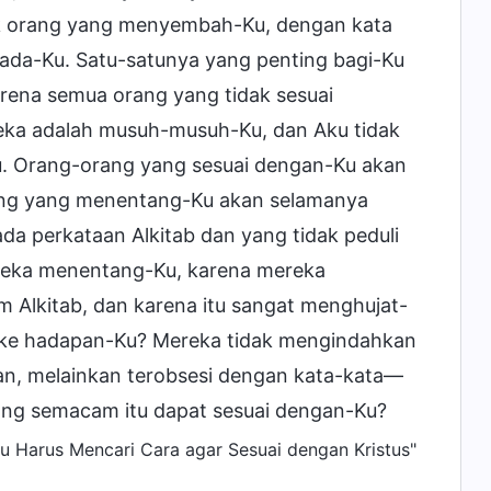
yak orang yang menyembah-Ku, dengan kata
pada-Ku. Satu-satunya yang penting bagi-Ku
rena semua orang yang tidak sesuai
eka adalah musuh-musuh-Ku, dan Aku tidak
. Orang-orang yang sesuai dengan-Ku akan
ang yang menentang-Ku akan selamanya
a perkataan Alkitab dan yang tidak peduli
reka menentang-Ku, karena mereka
 Alkitab, dan karena itu sangat menghujat-
 ke hadapan-Ku? Mereka tidak mengindahkan
an, melainkan terobsesi dengan kata-kata—
ng semacam itu dapat sesuai dengan-Ku?
u Harus Mencari Cara agar Sesuai dengan Kristus"