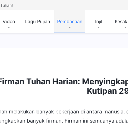
Tuhan!
Video
Lagu Pujian
Pembacaan
Injil
Kesak
Firman Tuhan Harian: Menyingk
enyingkapkan Kerusakan Manusia
Jalan Masuk 
Kutipan 2
lah melakukan banyak pekerjaan di antara manusia, d
ngkapkan banyak firman. Firman ini semuanya adal