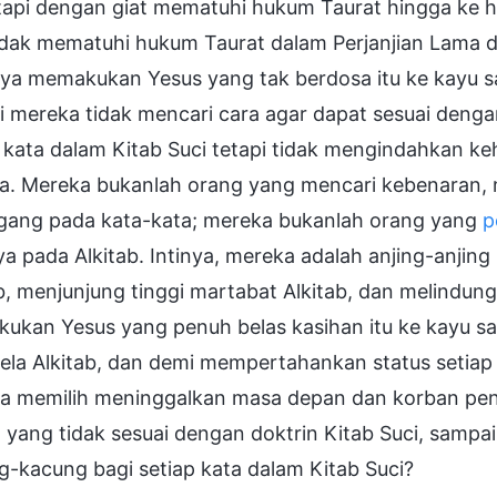
tetapi dengan giat mematuhi hukum Taurat hingga ke
idak mematuhi hukum Taurat dalam Perjanjian Lam
ya memakukan Yesus yang tak berdosa itu ke kayu sa
ti mereka tidak mencari cara agar dapat sesuai den
 kata dalam Kitab Suci tetapi tidak mengindahkan k
ja. Mereka bukanlah orang yang mencari kebenaran,
gang pada kata-kata; mereka bukanlah orang yang
p
a pada Alkitab. Intinya, mereka adalah anjing-anjin
b, menjunjung tinggi martabat Alkitab, dan melindung
kan Yesus yang penuh belas kasihan itu ke kayu sal
a Alkitab, dan demi mempertahankan status setiap ka
a memilih meninggalkan masa depan dan korban p
 yang tidak sesuai dengan doktrin Kitab Suci, samp
-kacung bagi setiap kata dalam Kitab Suci?