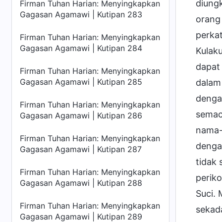
diung
Firman Tuhan Harian: Menyingkapkan
Gagasan Agamawi | Kutipan 283
orang
perka
Firman Tuhan Harian: Menyingkapkan
Gagasan Agamawi | Kutipan 284
Kulak
dapat 
Firman Tuhan Harian: Menyingkapkan
Gagasan Agamawi | Kutipan 285
dalam 
denga
Firman Tuhan Harian: Menyingkapkan
semac
Gagasan Agamawi | Kutipan 286
nama-
Firman Tuhan Harian: Menyingkapkan
denga
Gagasan Agamawi | Kutipan 287
tidak 
Firman Tuhan Harian: Menyingkapkan
perik
Gagasan Agamawi | Kutipan 288
Suci.
Firman Tuhan Harian: Menyingkapkan
sekad
Gagasan Agamawi | Kutipan 289