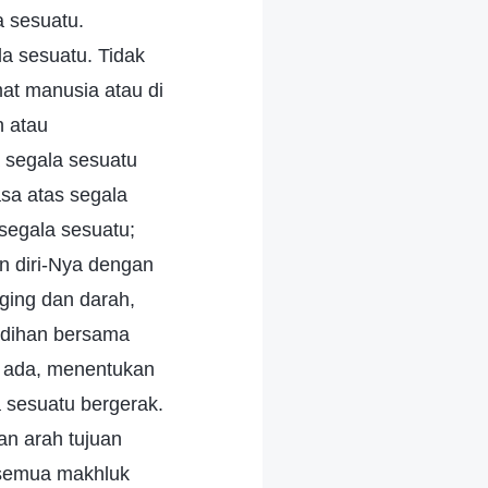
a sesuatu.
la sesuatu. Tidak
at manusia atau di
 atau
a segala sesuatu
asa atas segala
 segala sesuatu;
an diri-Nya dengan
aging dan darah,
edihan bersama
g ada, menentukan
 sesuatu bergerak.
an arah tujuan
h semua makhluk