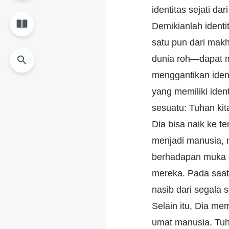
identitas sejati d
Demikianlah identi
satu pun dari mak
dunia roh—dapat m
menggantikan ident
yang memiliki iden
sesuatu: Tuhan kita
Dia bisa naik ke t
menjadi manusia, m
berhadapan muka 
mereka. Pada saat
nasib dari segala
Selain itu, Dia m
umat manusia. Tuha