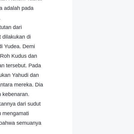
ga adalah pada
a
tutan dari
 dilakukan di
di Yudea. Demi
i Roh Kudus dan
an tersebut. Pada
ukan Yahudi dan
ntara mereka. Dia
 kebenaran.
kannya dari sudut
au mengamati
hu bahwa semuanya