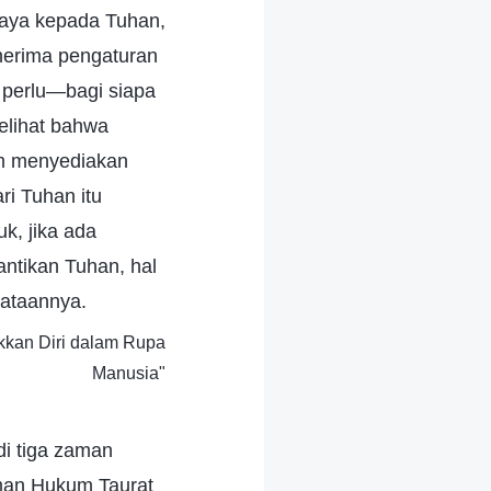
rcaya kepada Tuhan,
nerima pengaturan
 perlu—bagi siapa
elihat bahwa
am menyediakan
ri Tuhan itu
k, jika ada
antikan Tuhan, hal
yataannya.
akkan Diri dalam Rupa
Manusia"
i tiga zaman
man Hukum Taurat