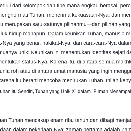
 peduli dari kelompok dan tipe mana engkau berasal, pe
 menghormati Tuhan, menerima kekuasaan-Nya, dan me
u merupakan satu-satunya pilihanmu—dan pilihan yang
luk hidup manapun. Dalam keunikan Tuhan, manusia m
ak-Nya yang benar, hakikat-Nya, dan cara-cara-Nya dal
uanya unik; Keunikan ini menentukan identitas sejati da
enentukan status-Nya. Karena itu, di antara semua makhlu
unia roh atau di antara umat manusia yang ingin mengg
 karena itu berarti mencoba menirukan Tuhan. Inilah ken
"Tuhan itu Sendiri, Tuhan yang Unik X" dalam "Firman Menamp
an Tuhan mencakup enam ribu tahun dan dibagi menjad
edaan dalam pekerjaan-Nya: zaman pertama adalah Za