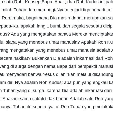
 satu Roh. Konsep Bapa, Anak, dan Roh Kudus ini pali
memilah Tuhan dan membagi-Nya menjadi tiga pribadi, m
an Roh; maka, bagaimana Dia masih dapat merupakan sa
pada-Ku, apakah langit, bumi, dan segala sesuatu dicip
udus? Ada yang mengatakan bahwa Mereka menciptak
lu, siapa yang menebus umat manusia? Apakah Roh Kud
rang mengatakan yang menebus umat manusia adalah A
secara hakikat? Bukankah Dia adalah inkarnasi dari Ro
ang di surga dengan nama Bapa dari perspektif manusia
ak menyadari bahwa Yesus dilahirkan melalui dikandungn
am diri-Nya adalah Roh Kudus; apa pun yang engkau ka
 Tuhan yang di surga, karena Dia adalah inkarnasi dar
Anak ini sama sekali tidak benar. Adalah satu Roh ya
hanya Tuhan itu sendiri, yaitu, Roh Tuhan yang melaku