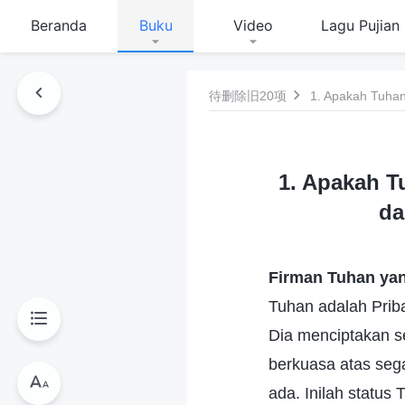
Beranda
Buku
Video
Lagu Pujian
待删除旧20项
1. Apakah Tuhan
1. Apakah T
da
Firman Tuhan yan
Tuhan adalah Prib
Dia menciptakan s
berkuasa atas seg
ada. Inilah status