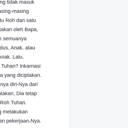
ng tidak masuk
asing-masing
tu Roh dan satu
takan oleh Bapa,
an semuanya
us, Anak, atau
nak. Lalu,
h Tuhan? Inkarnasi
 yang diciptakan.
ya diri-Nya dari
takan, Dia tetap
i Roh Tuhan.
ng melakukan
kan pekerjaan-Nya.