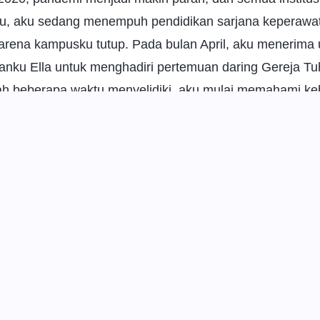
 itu, aku sedang menempuh pendidikan sarjana keperawa
arena kampusku tutup. Pada bulan April, aku menerima
anku Ella untuk menghadiri pertemuan daring Gereja T
h beberapa waktu menyelidiki, aku mulai memahami ke
dan mengetahui bahwa Tuhan telah melakukan tiga tahap
at manusia, dan bahwa pekerjaan penghakiman Tuhan 
ucikan serta mengubah watak Iblis dalam diri orang-o
ggu dosa, dan menyelamatkan mereka sepenuhnya. Ini b
i dosa yang selama ini kucari. Firman yang diungkapka
langkan kebingungan yang telah menghantuiku selama 
tiku, aku yakin bahwa Tuhan Yang Mahakuasa adalah Tu
etelah itu, aku sering menghadiri pertemuan. Aku bisa
tiap pertemuan, dan hatiku sangat dibekali. Kemudian,
n Tuhan dari Gereja Tuhan Yang Mahakuasa di Facebook