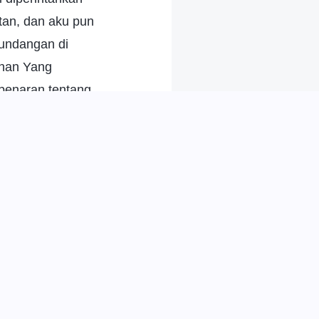
tan, dan aku pun
 undangan di
uhan Yang
benaran tentang
 pekerjaan untuk
di akhir zaman
rang, membebaskan
enar-benar jalan
n oleh Tuhan Yang
bertahun-tahun,
han Yesus yang
 memahami beberapa
 aku membagikan
, dan seorang