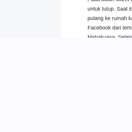
untuk tutup. Saat
pulang ke rumah k
Facebook dari tem
Mahakuasa. Setela
inkarnasi Tuhan, 
menyelamatkan um
adalah untuk meny
mereka dari belen
untuk terbebas dar
Mahakuasa menghi
dan dari lubuk ha
datang kembali. S
kebenaran dari se
lagu pujian firma