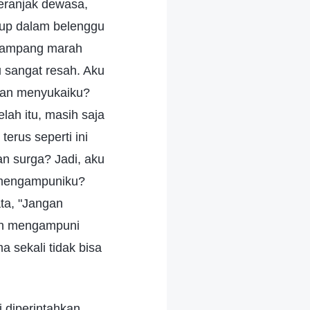
eranjak dewasa,
idup dalam belenggu
 gampang marah
u sangat resah. Aku
uhan menyukaiku?
ah itu, masih saja
erus seperti ini
n surga? Jadi, aku
 mengampuniku?
ta, "Jangan
kan mengampuni
 sekali tidak bisa
 diperintahkan