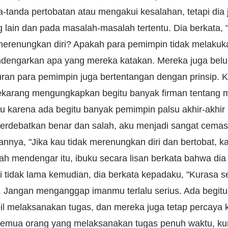
tanda pertobatan atau mengakui kesalahan, tetapi dia j
g lain dan pada masalah-masalah tertentu. Dia berkata
merenungkan diri? Apakah para pemimpin tidak melaku
engarkan apa yang mereka katakan. Mereka juga belum
ran para pemimpin juga bertentangan dengan prinsip. Ka
karang mengungkapkan begitu banyak firman tentang
u karena ada begitu banyak pemimpin palsu akhir-akhir ini
rdebatkan benar dan salah, aku menjadi sangat cemas d
nnya, "Jika kau tidak merenungkan diri dan bertobat, k
lah mendengar itu, ibuku secara lisan berkata bahwa di
pi tidak lama kemudian, dia berkata kepadaku, "Kurasa 
. Jangan menganggap imanmu terlalu serius. Ada begit
il melaksanakan tugas, dan mereka juga tetap percaya
semua orang yang melaksanakan tugas penuh waktu, kur