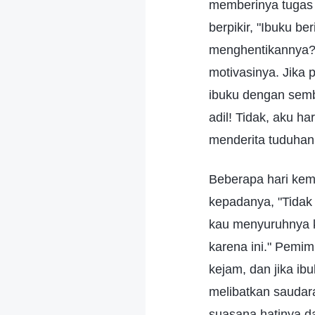
memberinya tugas 
berpikir, "Ibuku b
menghentikannya?
motivasinya. Jika
ibuku dengan semb
adil! Tidak, aku h
menderita tuduhan 
Beberapa hari kem
kepadanya, "Tidak
kau menyuruhnya k
karena ini." Pemi
kejam, dan jika ib
melibatkan saudara
suasana hatinya da