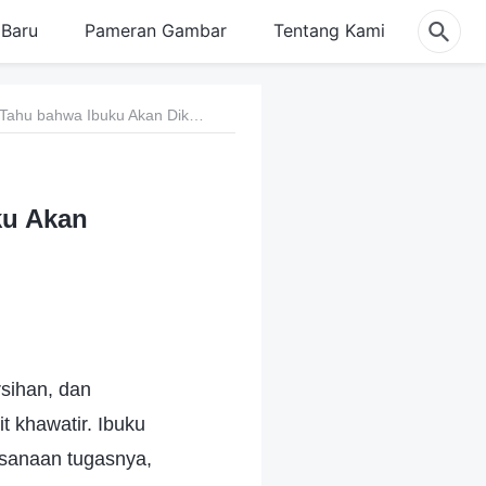
Baru
Pameran Gambar
Tentang Kami
25. Pergumulaanku Saat Aku Tahu bahwa Ibuku Akan Dikeluarkan
ku Akan
sihan, dan
t khawatir. Ibuku
aksanaan tugasnya,