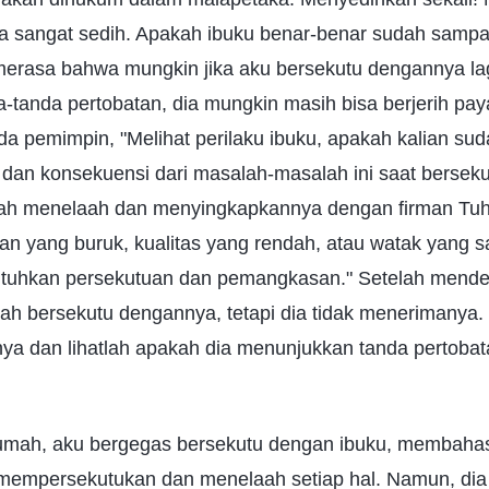
sangat sedih. Apakah ibuku benar-benar sudah sampai 
merasa bahwa mungkin jika aku bersekutu dengannya lag
tanda pertobatan, dia mungkin masih bisa berjerih paya
da pemimpin, "Melihat perilaku ibuku, apakah kalian s
r dan konsekuensi dari masalah-masalah ini saat berse
ah menelaah dan menyingkapkannya dengan firman Tuh
n yang buruk, kualitas yang rendah, atau watak yang sa
utuhkan persekutuan dan pemangkasan." Setelah mende
dah bersekutu dengannya, tetapi dia tidak menerimanya
ya dan lihatlah apakah dia menunjukkan tanda pertoba
rumah, aku bergegas bersekutu dengan ibuku, membaha
, mempersekutukan dan menelaah setiap hal. Namun, dia 