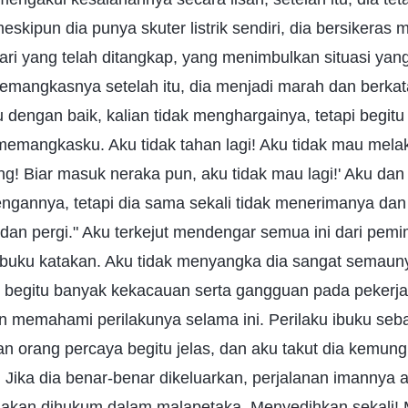
eskipun dia punya skuter listrik sendiri, dia bersikeras
ari yang telah ditangkap, yang menimbulkan situasi yang
emangkasnya setelah itu, dia menjadi marah dan berkata
dengan baik, kalian tidak menghargainya, tetapi begit
memangkasku. Aku tidak tahan lagi! Aku tidak mau mela
ng! Biar masuk neraka pun, aku tidak mau lagi!' Aku d
ngannya, tetapi dia sama sekali tidak menerimanya dan
dan pergi." Aku terkejut mendengar semua ini dari pe
 ibuku katakan. Aku tidak menyangka dia sangat semauny
 begitu banyak kekacauan serta gangguan pada pekerja
in memahami perilakunya selama ini. Perilaku ibuku seb
n orang percaya begitu jelas, dan aku takut dia kemun
i. Jika dia benar-benar dikeluarkan, perjalanan imannya 
a akan dihukum dalam malapetaka. Menyedihkan sekali! 