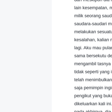
lain kesempatan, m
milik seorang saud
saudara-saudari m
melakukan sesuatu 
kesalahan, kalian 
lagi. Aku mau pula
sama bersekutu de
mengambil tasnya 
tidak seperti yang
telah menimbulkan
saja pemimpin ing
pengikut yang buka
dikeluarkan kali in
pada akhirnya, di