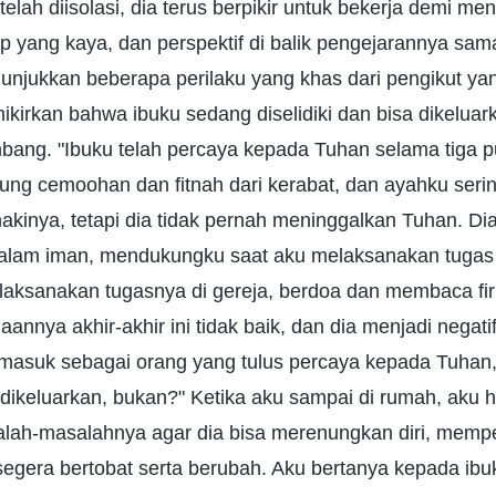
elah diisolasi, dia terus berpikir untuk bekerja demi m
p yang kaya, dan perspektif di balik pengejarannya sam
nunjukkan beberapa perilaku yang khas dari pengikut ya
kirkan bahwa ibuku sedang diselidiki dan bisa dikeluark
ang. "Ibuku telah percaya kepada Tuhan selama tiga pu
g cemoohan dan fitnah dari kerabat, dan ayahku seri
inya, tetapi dia tidak pernah meninggalkan Tuhan. Di
lam iman, mendukungku saat aku melaksanakan tugas 
elaksanakan tugasnya di gereja, berdoa dan membaca fi
annya akhir-akhir ini tidak baik, dan dia menjadi negati
rmasuk sebagai orang yang tulus percaya kepada Tuhan,
 dikeluarkan, bukan?" Ketika aku sampai di rumah, aku h
ah-masalahnya agar dia bisa merenungkan diri, memp
gera bertobat serta berubah. Aku bertanya kepada ib