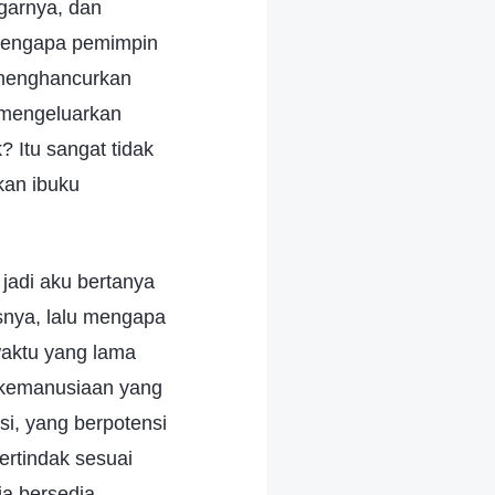
garnya, dan
u mengapa pemimpin
 menghancurkan
 mengeluarkan
 Itu sangat tidak
kan ibuku
jadi aku bertanya
snya, lalu mengapa
waktu yang lama
i kemanusiaan yang
si, yang berpotensi
ertindak sesuai
ia bersedia