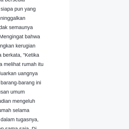
n siapa pun yang
ninggalkan
ndak semaunya
. Mengingat bahwa
angkan kerugian
 berkata, "Ketika
 melihat rumah itu
eluarkan uangnya
 barang-barang ini
urusan umum
mudian mengeluh
rumah selama
 dalam tugasnya,
ap sama saja. Di