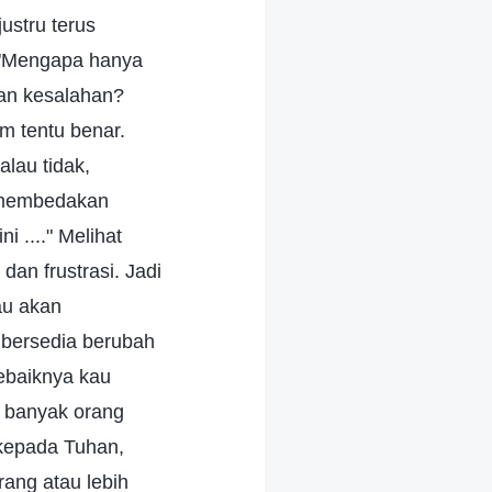
ustru terus
, "Mengapa hanya
kan kesalahan?
 tentu benar.
lau tidak,
 membedakan
 ...." Melihat
an frustrasi. Jadi
au akan
a bersedia berubah
sebaiknya kau
u banyak orang
 kepada Tuhan,
ang atau lebih