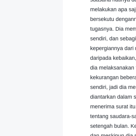
melakukan apa saja
bersekutu dengan
tugasnya. Dia mem
sendiri, dan seba
kepergiannya dari
daripada kebaikan,
dia melaksanakan 
kekurangan bebera
sendiri, jadi dia 
diantarkan dalam 
menerima surat it
tentang saudara-s
setengah bulan. K
dan meskipun dia m