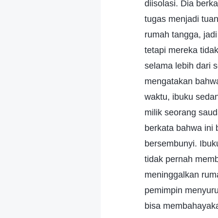
diisolasi. Dia be
tugas menjadi tuan
rumah tangga, jad
tetapi mereka tida
selama lebih dari
mengatakan bahwa 
waktu, ibuku seda
milik seorang sau
berkata bahwa ini 
bersembunyi. Ibuku
tidak pernah memb
meninggalkan ruma
pemimpin menyuruh
bisa membahayakan