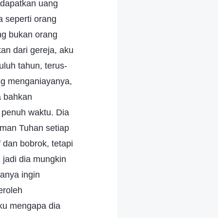
endapatkan uang
a seperti orang
ng bukan orang
an dari gereja, aku
luh tahun, terus-
ng menganiayanya,
a bahkan
penuh waktu. Dia
rman Tuhan setiap
f dan bobrok, tetapi
 jadi dia mungkin
anya ingin
eroleh
uku mengapa dia