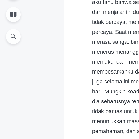
aku tahu bahwa set
dan menjalani hidu
tidak percaya, me
percaya. Saat memi
merasa sangat bimb
menerus menanggun
memukul dan memak
membesarkanku da
juga selama ini m
hari. Mungkin keada
dia seharusnya te
tidak pantas untuk
menunjukkan masal
pemahaman, dan se