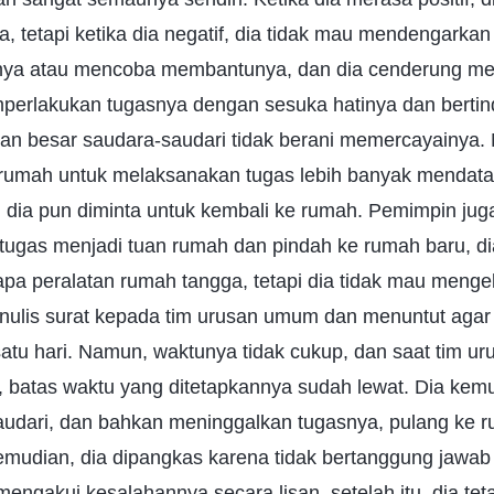
, tetapi ketika dia negatif, dia tidak mau mendengarka
nya atau mencoba membantunya, dan dia cenderung me
perlakukan tugasnya dengan sesuka hatinya dan berti
gian besar saudara-saudari tidak berani memercayainya
 rumah untuk melaksanakan tugas lebih banyak mendat
 dia pun diminta untuk kembali ke rumah. Pemimpin juga
tugas menjadi tuan rumah dan pindah ke rumah baru, dia
pa peralatan rumah tangga, tetapi dia tidak mau meng
menulis surat kepada tim urusan umum dan menuntut agar
satu hari. Namun, waktunya tidak cukup, dan saat tim 
u, batas waktu yang ditetapkannya sudah lewat. Dia ke
audari, dan bahkan meninggalkan tugasnya, pulang ke 
emudian, dia dipangkas karena tidak bertanggung jawab
engakui kesalahannya secara lisan, setelah itu, dia tet