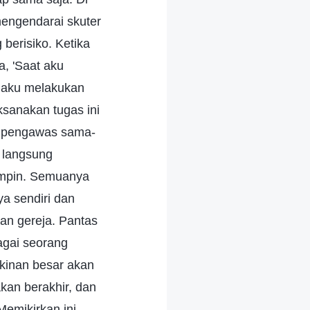
 mengendarai skuter
 berisiko. Ketika
, 'Saat aku
u aku melakukan
ksanakan tugas ini
an pengawas sama-
 langsung
mimpin. Semuanya
a sendiri dan
an gereja. Pantas
agai seorang
gkinan besar akan
akan berakhir, dan
Memikirkan ini