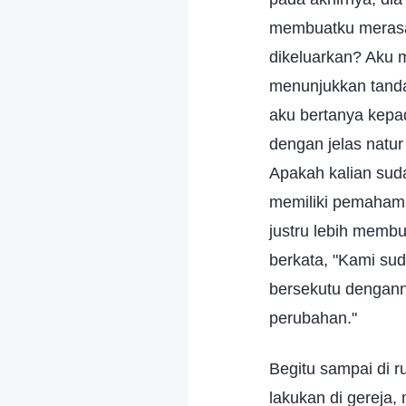
membuatku merasa 
dikeluarkan? Aku 
menunjukkan tanda-
aku bertanya kepa
dengan jelas natu
Apakah kalian sud
memiliki pemahama
justru lebih memb
berkata, "Kami su
bersekutu dengann
perubahan."
Begitu sampai di 
lakukan di gereja