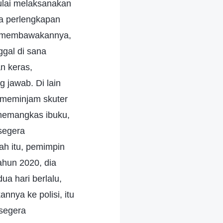
ulai melaksanakan
da perlengkapan
um membawakannya,
ggal di sana
n keras,
 jawab. Di lain
 meminjam skuter
 memangkas ibuku,
 segera
ah itu, pemimpin
ahun 2020, dia
a hari berlalu,
nya ke polisi, itu
 segera