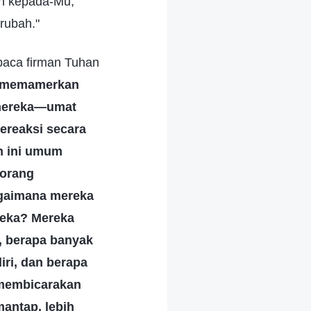
on kepada-Mu,
rubah."
mbaca firman Tuhan
i, memamerkan
 mereka—umat
ereaksi secara
an ini umum
eorang
agaimana mereka
reka? Mereka
, berapa banyak
ri, dan berapa
 membicarakan
antap, lebih