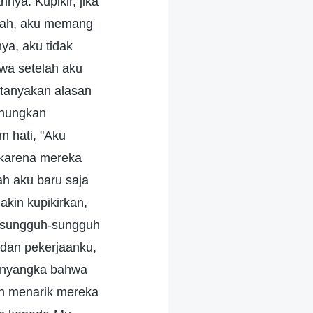
nya. Kupikir, jika
udah, aku memang
ya, aku tidak
wa setelah aku
rtanyakan alasan
enungkan
m hati, "Aku
 karena mereka
h aku baru saja
akin kupikirkan,
n sungguh-sungguh
 dan pekerjaanku,
menyangka bahwa
ah menarik mereka