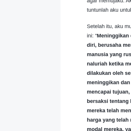
agar memujaku. Ak
tuntunlah aku unt
Setelah itu, aku m
ini: "
Meninggikan 
diri, berusaha 
manusia yang rus
naluriah ketika m
dilakukan oleh s
meninggikan dan 
mencapai tujuan
bersaksi tentang
mereka telah men
harga yang telah
modal mereka, ya