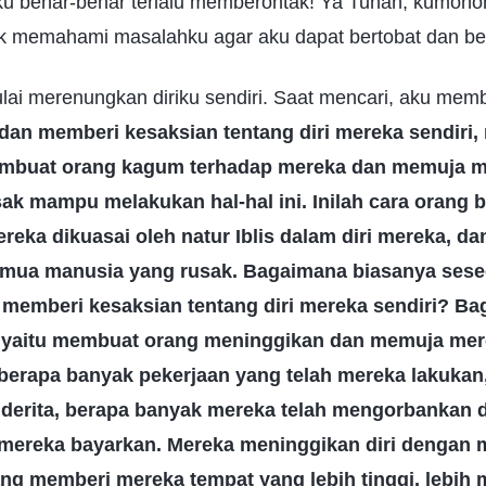
u benar-benar terlalu memberontak! Ya Tuhan, kumoh
uk memahami masalahku agar aku dapat bertobat dan be
ulai merenungkan diriku sendiri. Saat mencari, aku me
dan memberi kesaksian tentang diri mereka sendir
membuat orang kagum terhadap mereka dan memuja
ak mampu melakukan hal-hal ini. Inilah cara orang b
ereka dikuasai oleh natur Iblis dalam diri mereka, d
emua manusia yang rusak. Bagaimana biasanya ses
memberi kesaksian tentang diri mereka sendiri? B
, yaitu membuat orang meninggikan dan memuja me
 berapa banyak pekerjaan yang telah mereka lakukan
derita, berapa banyak mereka telah mengorbankan di
 mereka bayarkan. Mereka meninggikan diri dengan
ng memberi mereka tempat yang lebih tinggi, lebih m