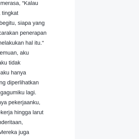
 merasa, "Kalau
tingkat
begitu, siapa yang
icarakan penerapan
elakukan hal itu."
rtemuan, aku
ku tidak
 aku hanya
 diperlihatkan
ngagumiku lagi.
nya pekerjaanku,
erja hingga larut
deritaan,
Mereka juga