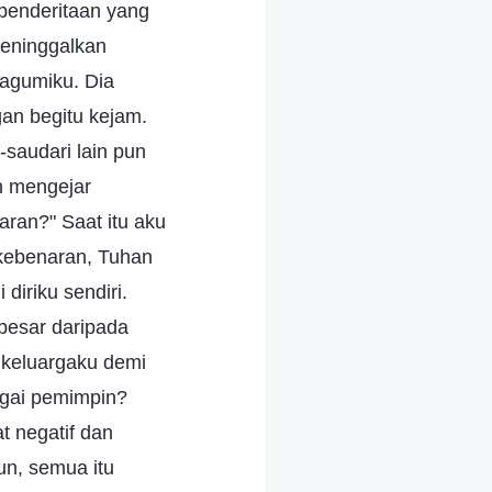
 penderitaan yang
meninggalkan
gagumiku. Dia
n begitu kejam.
saudari lain pun
h mengejar
ran?" Saat itu aku
 kebenaran, Tuhan
diriku sendiri.
besar daripada
 keluargaku demi
agai pemimpin?
t negatif dan
n, semua itu