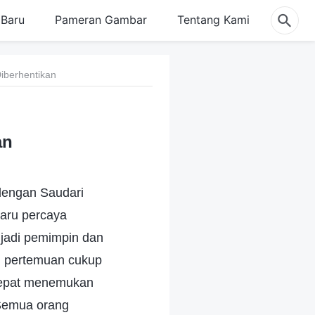
Baru
Pameran Gambar
Tentang Kami
Diberhentikan
an
 dengan Saudari
baru percaya
njadi pemimpin dan
am pertemuan cukup
 cepat menemukan
 Semua orang