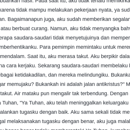
uahkan hasil. Pada saat itu, aku tidak terlalu memikirkan
 karena tidak mampu melakukan pekerjaan nyata, ya s
kan. Bagaimanapun juga, aku sudah memberikan segalan
atau berbuat curang. Namun, aku tidak menyangka bah
berapa saudara-saudari tidak menyetujuinya dan mempe
mberhentikanku. Para pemimpin memintaku untuk mer
endalam. Saat itu, aku merasa takut. Aku berpikir dala
ena cara kerjaku. Sekarang saudara-saudari membelaku
bagai ketidakadilan, dan mereka melindungiku. Bukanka
r memujaku? Bukankah ini adalah jalan antikristus?" M
takut. Air mataku pun mengalir tak terbendung. Denga
 Tuhan, "Ya Tuhan, aku telah meninggalkan keluargaku
jalankan tugasku dengan baik. Aku sama sekali tidak 
gal melaksanakan tugasku dengan benar, aku juga mal