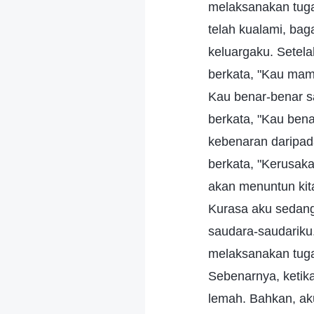
melaksanakan tugas
telah kualami, ba
keluargaku. Setel
berkata, "Kau ma
Kau benar-benar s
berkata, "Kau ben
kebenaran daripad
berkata, "Kerusak
akan menuntun kita
Kurasa aku sedang
saudara-saudariku
melaksanakan tuga
Sebenarnya, ketik
lemah. Bahkan, ak