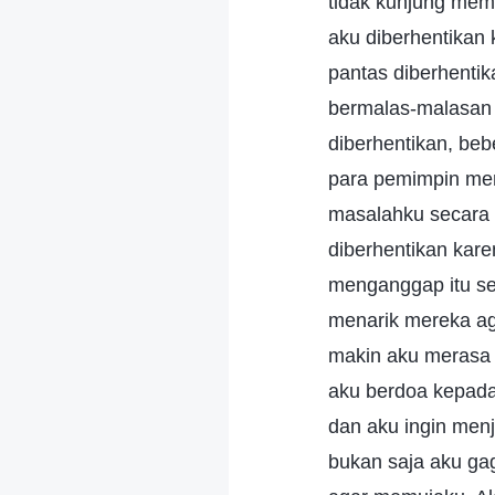
tidak kunjung memb
aku diberhentikan
pantas diberhenti
bermalas-malasan 
diberhentikan, be
para pemimpin me
masalahku secara m
diberhentikan kar
menganggap itu se
menarik mereka aga
makin aku merasa 
aku berdoa kepada
dan aku ingin men
bukan saja aku ga