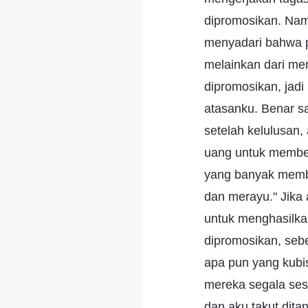
dipromosikan. Nam
menyadari bahwa p
melainkan dari mem
dipromosikan, jad
atasanku. Benar sa
setelah kelulusan,
uang untuk member
yang banyak membe
dan merayu." Jika
untuk menghasilkan
dipromosikan, seb
apa pun yang kubi
mereka segala sesu
dan aku takut dita