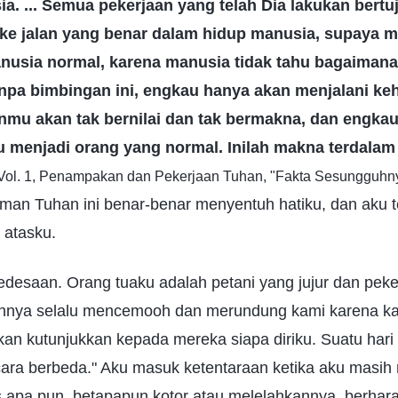
a. ... Semua pekerjaan yang telah Dia lakukan bertu
e jalan yang benar dalam hidup manusia, supaya m
nusia normal, karena manusia tidak tahu bagaimana
npa bimbingan ini, engkau hanya akan menjalani ke
mu akan tak bernilai dan tak bermakna, dan engkau
 menjadi orang yang normal. Inilah makna terdalam
 Vol. 1, Penampakan dan Pekerjaan Tuhan, "Fakta Sesungguhny
irman Tuhan ini benar-benar menyentuh hatiku, dan aku t
 atasku.
pedesaan. Orang tuaku adalah petani yang jujur dan peke
nnya selalu mencemooh dan merundung kami karena kami
akan kutunjukkan kepada mereka siapa diriku. Suatu har
a berbeda." Aku masuk ketentaraan ketika aku masih r
 apa pun, betapapun kotor atau melelahkannya, berhar