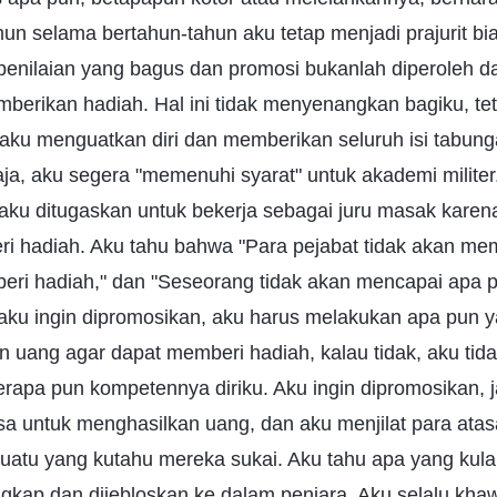
un selama bertahun-tahun aku tetap menjadi prajurit b
enilaian yang bagus dan promosi bukanlah diperoleh dar
berikan hadiah. Hal ini tidak menyenangkan bagiku, tet
i aku menguatkan diri dan memberikan seluruh isi tabun
ja, aku segera "memenuhi syarat" untuk akademi militer
 aku ditugaskan untuk bekerja sebagai juru masak karen
i hadiah. Aku tahu bahwa "Para pejabat tidak akan mem
ri hadiah," dan "Seseorang tidak akan mencapai apa p
 aku ingin dipromosikan, aku harus melakukan apa pun 
 uang agar dapat memberi hadiah, kalau tidak, aku tid
erapa pun kompetennya diriku. Aku ingin dipromosikan, 
sa untuk menghasilkan uang, dan aku menjilat para at
atu yang kutahu mereka sukai. Aku tahu apa yang kulaku
ngkap dan dijebloskan ke dalam penjara. Aku selalu kha