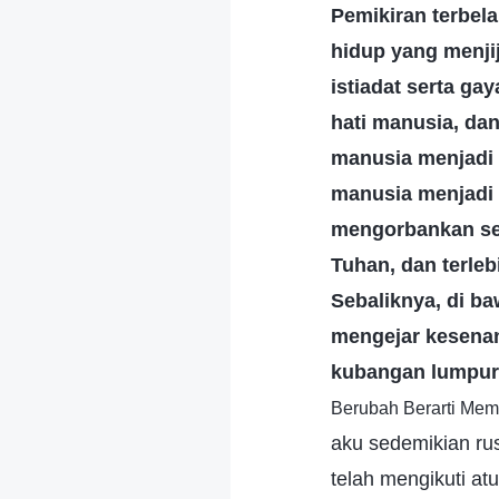
Pemikiran terbela
hidup yang menji
istiadat serta g
hati manusia, da
manusia menjadi 
manusia menjadi l
mengorbankan seg
Tuhan, dan terle
Sebaliknya, di b
mengejar kesenan
kubangan lumpur
Berubah Berarti Mem
aku sedemikian ru
telah mengikuti at