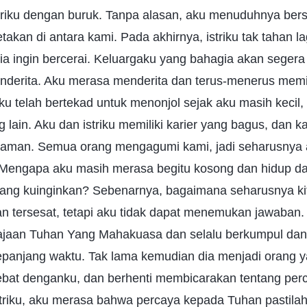
riku dengan buruk. Tanpa alasan, aku menuduhnya berse
kan di antara kami. Pada akhirnya, istriku tak tahan 
a ingin bercerai. Keluargaku yang bahagia akan segera
nderita. Aku merasa menderita dan terus-menerus memi
ku telah bertekad untuk menonjol sejak aku masih kecil, 
g lain. Aku dan istriku memiliki karier yang bagus, dan k
yaman. Semua orang mengagumi kami, jadi seharusnya
Mengapa aku masih merasa begitu kosong dan hidup d
yang kuinginkan? Sebenarnya, bagaimana seharusnya ki
n tersesat, tetapi aku tidak dapat menemukan jawaban. 
rajaan Tuhan Yang Mahakuasa dan selalu berkumpul da
panjang waktu. Tak lama kemudian dia menjadi orang ya
debat denganku, dan berhenti membicarakan tentang perc
triku, aku merasa bahwa percaya kepada Tuhan pastila