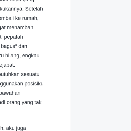
akukannya. Setelah
embali ke rumah,
ngat menambah
ti pepatah
 bagus" dan
u hilang, engkau
ejabat,
butuhkan sesuatu
nggunakan posisiku
 bawahan
di orang yang tak
ah, aku juga