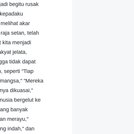
adi begitu rusak
 kepadaku
melihat akar
raja setan, telah
 kita menjadi
yat jelata,
gga tidak dapat
 seperti "Tiap
dimangsa," "Mereka
nya dikuasai,"
usia bergelut ke
 yang banyak
dan merayu,"
ng indah," dan