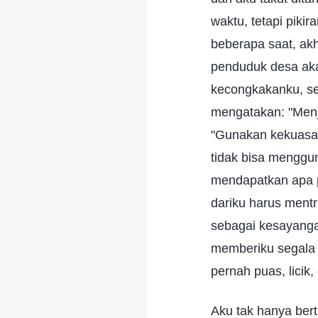
waktu, tetapi piki
beberapa saat, akh
penduduk desa ak
kecongkakanku, se
mengatakan: "Menj
"Gunakan kekuasaa
tidak bisa menggu
mendapatkan apa p
dariku harus ment
sebagai kesayanga
memberiku segala 
pernah puas, licik,
Aku tak hanya bert