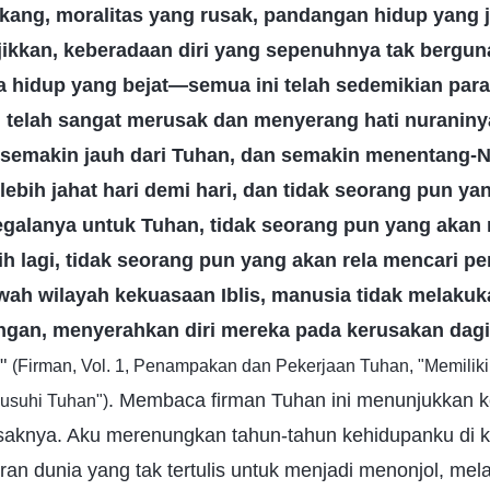
kang, moralitas yang rusak, pandangan hidup yang j
jikkan, keberadaan diri yang sepenuhnya tak berguna
aya hidup yang bejat—semua ini telah sedemikian pa
n telah sangat merusak dan menyerang hati nuraniny
semakin jauh dari Tuhan, dan semakin menentang-N
ebih jahat hari demi hari, dan tidak seorang pun ya
alanya untuk Tuhan, tidak seorang pun yang akan r
bih lagi, tidak seorang pun yang akan rela mencari 
awah wilayah kekuasaan Iblis, manusia tidak melakuk
gan, menyerahkan diri mereka pada kerusakan dag
"
(Firman, Vol. 1, Penampakan dan Pekerjaan Tuhan, "Memilik
. Membaca firman Tuhan ini menunjukkan
usuhi Tuhan")
saknya. Aku merenungkan tahun-tahun kehidupanku di k
uran dunia yang tak tertulis untuk menjadi menonjol, mel