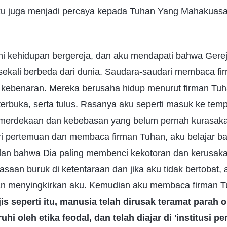
 Aku juga menjadi percaya kepada Tuhan Yang Mahakua
ni kehidupan bergereja, dan aku mendapati bahwa Gere
kali berbeda dari dunia. Saudara-saudari membaca fi
kebenaran. Mereka berusaha hidup menurut firman Tuh
 terbuka, serta tulus. Rasanya aku seperti masuk ke tem
merdekaan dan kebebasan yang belum pernah kurasak
 pertemuan dan membaca firman Tuhan, aku belajar ba
dan bahwa Dia paling membenci kekotoran dan kerusak
saan buruk di ketentaraan dan jika aku tidak bertobat,
 menyingkirkan aku. Kemudian aku membaca firman Tuh
jis seperti itu, manusia telah dirusak teramat parah 
uhi oleh etika feodal, dan telah diajar di 'institusi pe