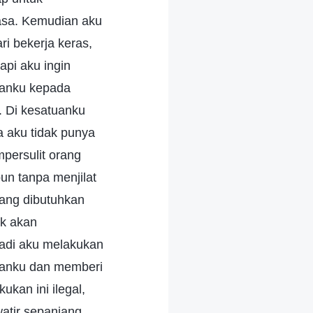
iasa. Kemudian aku
i bekerja keras,
api aku ingin
ganku kepada
. Di kesatuanku
a aku tidak punya
persulit orang
un tanpa menjilat
yang dibutuhkan
ak akan
jadi aku melakukan
asanku dan memberi
kan ini ilegal,
watir sepanjang