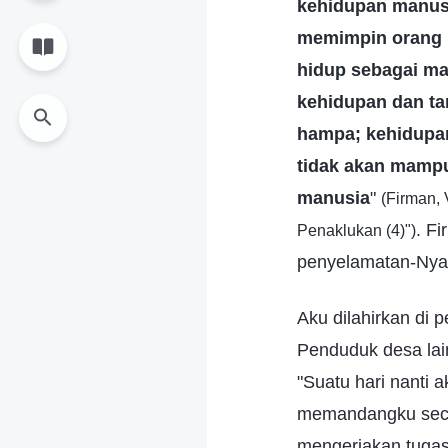
kehidupan manusi
memimpin orang k
hidup sebagai ma
kehidupan dan ta
hampa; kehidupan
tidak akan mampu
manusia
"
(Firman,
. F
Penaklukan (4)")
penyelamatan-Nya
Aku dilahirkan di 
Penduduk desa lai
"Suatu hari nanti 
memandangku secar
mengerjakan tugas