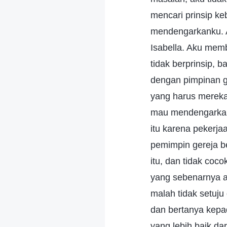
mencari prinsip k
mendengarkanku. A
Isabella. Aku mem
tidak berprinsip,
dengan pimpinan g
yang harus mereka
mau mendengarkan.
itu karena pekerja
pemimpin gereja b
itu, dan tidak coc
yang sebenarnya at
malah tidak setuj
dan bertanya kep
yang lebih baik d