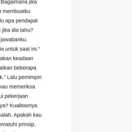
 Bagaimana jika
kan membuatku
alu apa pendapat
jika dia tahu?
n jawabanku.
a untuk saat ini."
yakan keadaan
saikan beberapa
k." Lalu pemimpin
 kau memeriksa
ui pekerjaan
ya? Kualitasnya
alah. Apakah kau
matuhi prinsip,