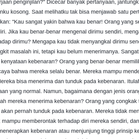
aan penginjilan?" Dicecar banyak pertanyaan, jantung
anku kosong. Saat melihatku tak bisa menjawab satu per
an: "Kau sangat yakin bahwa kau benar! Orang yang sepe
ri. Jika kau benar-benar mengenal dirimu sendiri, meng
dap dirimu? Mengapa kau tidak menyangkal dirimu send
ngkit masalah ini, tetapi kau belum menerimanya. Sanga
kenyataan kebenaran? Orang yang benar-benar memili
rcaya bahwa mereka selalu benar. Mereka mampu mend
 Mereka bisa menerima dan tunduk pada kebenaran. Itula
aan yang normal. Namun, bagaimana dengan jenis oran
h mereka menerima kebenaran? Orang yang congkak 
 akan pernah tunduk pada kebenaran. Mereka tidak men
ak mampu memberontak terhadap diri mereka sendiri, da
enerapkan kebenaran atau menjunjung tinggi prinsip 