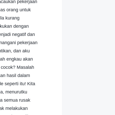
acaukan pekerjaan
gas orang untuk
la kurang
lakukan dengan
njadi negatif dan
enangani pekerjaan
tikan, dan aku
akah engkau akan
 cocok? Masalah
kan hasil dalam
seperti itu! Kita
ja, menurutku
ta semua rusak
dak melakukan