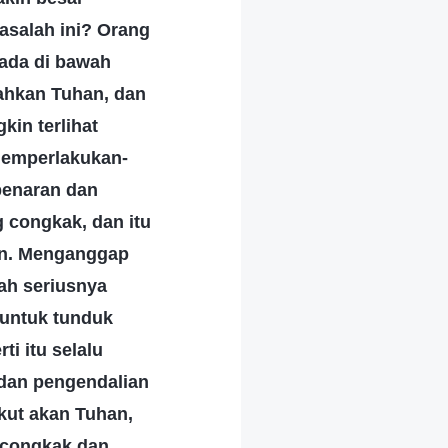
salah ini? Orang
rada di bawah
ahkan Tuhan, dan
in terlihat
memperlakukan-
benaran dan
g congkak, dan itu
kan. Menganggap
ah seriusnya
 untuk tunduk
i itu selalu
dan pengendalian
akut akan Tuhan,
 congkak dan