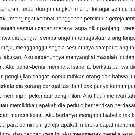
ebenaran, tetapi dengan angkuh menuntut agar semua o
ku mengingat kembali tanggapan pemimpin gereja ten
bantah semua ucapan mereka tanpa pikir panjang. Merek
 bahwa dia dengan sembarangan menugaskan orang tanpa
ereja, mengganggu segala sesuatunya sampai orang ta
 lakukan. Aku sepenuhnya menyangkal masalah ini dan 
 Aku benar-benar membela Isabella, berkata bahwa dia 
an penginjilan sangat membutuhkan orang dan bahwa itu
erkata dia kurang berkualitas dan tidak punya kemampu
ok memimpin pekerjaan penginjilan. Aku tidak mencari t
au memikirkan apakah dia perlu diberhentikan berdasar
u dan merasa kesal. Aku bertanya mengapa Isabella tak 
ada para pemimpin gereja apakah mereka dapat mene
arinya, dan dengan cara ini aku menggertak mereka aga