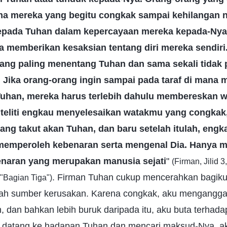
a mereka yang begitu congkak sampai kehilangan na
pada Tuhan dalam kepercayaan mereka kepada-Nya
a memberikan kesaksian tentang diri mereka sendiri
ang paling menentang Tuhan dan sama sekali tidak 
 Jika orang-orang ingin sampai pada taraf di mana 
Tuhan, mereka harus terlebih dahulu membereskan 
teliti engkau menyelesaikan watakmu yang congkak
yang takut akan Tuhan, dan baru setelah itulah, en
memperoleh kebenaran serta mengenal Dia. Hanya m
naran yang merupakan manusia sejati
"
(Firman, Jilid 
. Firman Tuhan cukup mencerahkan bagiku
 "Bagian Tiga")
h sumber kerusakan. Karena congkak, aku menganggap 
n, dan bahkan lebih buruk daripada itu, aku buta terhad
k datang ke hadapan Tuhan dan mencari maksud-Nya, ak