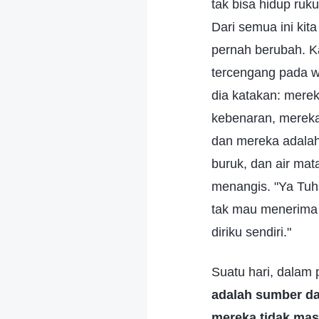
tak bisa hidup ru
Dari semua ini ki
pernah berubah. Ka
tercengang pada wa
dia katakan: mere
kebenaran, mereka
dan mereka adalah 
buruk, dan air ma
menangis. "Ya Tuh
tak mau menerima
diriku sendiri."
Suatu hari, dalam
adalah sumber da
mereka tidak mas