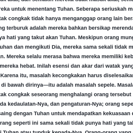
eka untuk menentang Tuhan. Seberapa seriuskah ma
tak congkak tidak hanya menganggap orang lain be
ang terburuk adalah mereka bahkan bersikap merend
ya hati yang takut akan Tuhan. Meskipun orang mungk
uhan dan mengikuti Dia, mereka sama sekali tidak 
n. Mereka selalu merasa bahwa mereka memiliki ke
ereka hebat. Inilah esensi dan akar dari watak yan
s. Karena itu, masalah kecongkakan harus diselesai
a di bawah dirinya—itu adalah masalah sepele. Masal
ak congkak seseorang menghalangi orang tersebut
da kedaulatan-Nya, dan pengaturan-Nya; orang sepert
rsaing dengan Tuhan untuk mendapatkan kekuasaan 
Orang seperti ini sama sekali tidak punya hati yang t
i Tuhan atau tunduk kepada-Nya. Orang-orang yang