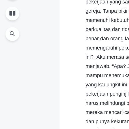
pekerjaan yang sa
gereja. Tanpa piki
memenuhi kebutuha
berkualitas dan ti
benar dan orang la
memengaruhi peker
ini?" Aku merasa s
menjawab, "Apa? J
mampu menemukan 
yang kauungkit ini
pekerjaan penginji
harus melindungi 
mereka mencari-ca
dan punya kekuran