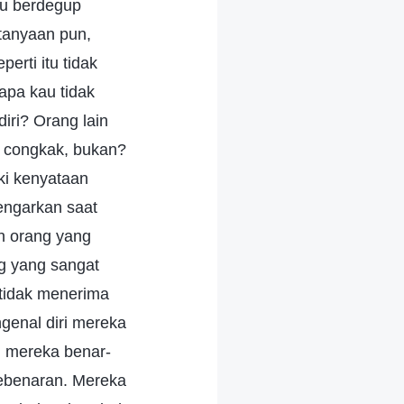
ku berdegup
tanyaan pun,
rti itu tidak
apa kau tidak
iri? Orang lain
t congkak, bukan?
ki kenyataan
engarkan saat
h orang yang
g yang sangat
tidak menerima
genal diri mereka
n mereka benar-
kebenaran. Mereka