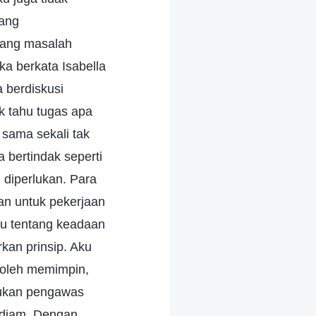
rang
tang masalah
a berkata Isabella
 berdiskusi
k tahu tugas apa
sama sekali tak
bertindak seperti
 diperlukan. Para
an untuk pekerjaan
ahu tentang keadaan
kan prinsip. Aku
boleh memimpin,
mukan pengawas
r diam. Dengan