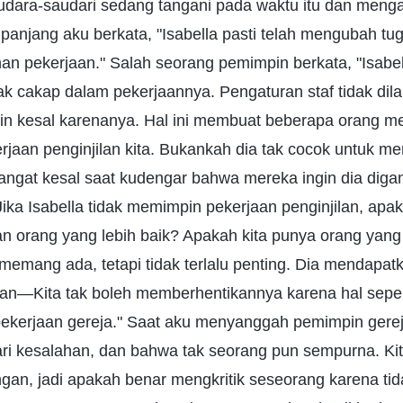
udara-saudari sedang tangani pada waktu itu dan meng
r panjang aku berkata, "Isabella pasti telah mengubah tu
n pekerjaan." Salah seorang pemimpin berkata, "Isabel
dak cakap dalam pekerjaannya. Pengaturan staf tidak di
in kesal karenanya. Hal ini membuat beberapa orang me
jaan penginjilan kita. Bukankah dia tak cocok untuk m
angat kesal saat kudengar bahwa mereka ingin dia digan
ika Isabella tidak memimpin pekerjaan penginjilan, ap
orang yang lebih baik? Apakah kita punya orang yang
 memang ada, tetapi tidak terlalu penting. Dia mendapat
lan—Kita tak boleh memberhentikannya karena hal sepele 
pekerjaan gereja." Saat aku menyanggah pemimpin gere
ri kesalahan, dan bahwa tak seorang pun sempurna. Ki
gan, jadi apakah benar mengkritik seseorang karena ti