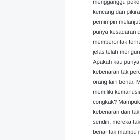
mengganggu pekerj
kencang dan pikir
pemimpin melanjutk
punya kesadaran di
memberontak terha
jelas telah mengu
Apakah kau punya 
kebenaran tak pe
orang lain benar.
memiliki kemanusi
congkak? Mampuka
kebenaran dan tak
sendiri, mereka t
benar tak mampu m