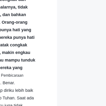
larnya, tidak
, dan bahkan
. Orang-orang
punya hati yang
mereka punya hati
watak congkak
, makin engkau
gkau mampu tunduk
ereka yang
3, Pembicaraan
. Benar.
diriku lebih baik
ap Tuhan. Saat ada
u juga tidak