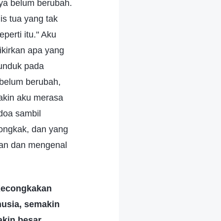
nya belum berubah.
s tua yang tak
erti itu." Aku
ikirkan apa yang
tunduk pada
 belum berubah,
makin aku merasa
doa sambil
congkak, dan yang
an dan mengenal
econgkakan
usia, semakin
akin besar