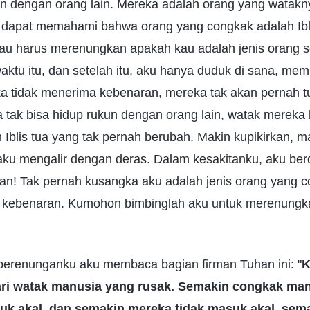
kun dengan orang lain. Mereka adalah orang yang watak
ta dapat memahami bahwa orang yang congkak adalah Ibli
u harus merenungkan apakah kau adalah jenis orang sep
ktu itu, dan setelah itu, aku hanya duduk di sana, mem
ka tidak menerima kebenaran, mereka tak akan pernah 
 tak bisa hidup rukun dengan orang lain, watak mereka
Iblis tua yang tak pernah berubah. Makin kupikirkan, 
taku mengalir dengan deras. Dalam kesakitanku, aku ber
an! Tak pernah kusangka aku adalah jenis orang yang 
 kebenaran. Kumohon bimbinglah aku untuk merenungk
 perenunganku aku membaca bagian firman Tuhan ini: "
K
ri watak manusia yang rusak. Semakin congkak man
uk akal, dan semakin mereka tidak masuk akal, sem