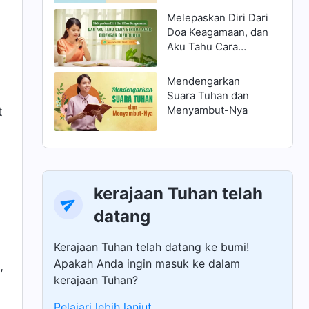
Melepaskan Diri Dari
Doa Keagamaan, dan
Aku Tahu Cara
Berdoa Agar
Didengar oleh Tuhan
Mendengarkan
Suara Tuhan dan
Menyambut-Nya
t
kerajaan Tuhan telah
datang
Kerajaan Tuhan telah datang ke bumi!
Apakah Anda ingin masuk ke dalam
,
kerajaan Tuhan?
Pelajari lebih lanjut