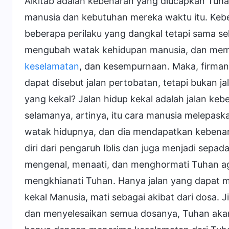
Alkitab adalah kebenaran yang diucapkan Tuh
manusia dan kebutuhan mereka waktu itu. Ke
beberapa perilaku yang dangkal tetapi sama s
mengubah watak kehidupan manusia, dan mem
keselamatan
, dan kesempurnaan. Maka, firma
dapat disebut jalan pertobatan, tetapi bukan j
yang kekal? Jalan hidup kekal adalah jalan k
selamanya, artinya, itu cara manusia melepas
watak hidupnya, dan dia mendapatkan kebena
diri dari pengaruh Iblis dan juga menjadi sep
mengenal, menaati, dan menghormati Tuhan aga
mengkhianati Tuhan. Hanya jalan yang dapat me
kekal Manusia, mati sebagai akibat dari dosa.
dan menyelesaikan semua dosanya, Tuhan akan