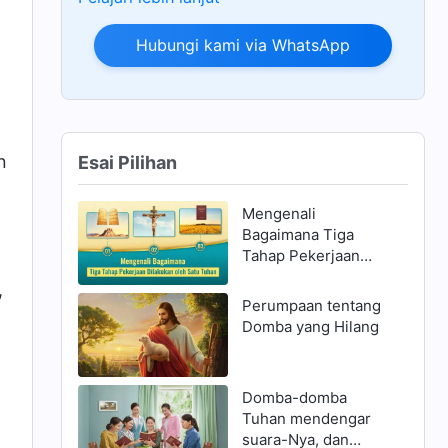
Hubungi kami via WhatsApp
n
Esai Pilihan
Mengenali
Bagaimana Tiga
Tahap Pekerjaan
Dilakukan oleh Satu
,
Tuhan
Perumpaan tentang
Domba yang Hilang
Domba-domba
Tuhan mendengar
suara-Nya, dan