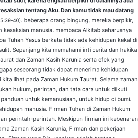
-kitab suci; karena engkau berpikir di dalamnya ada
kesaksian tentang Aku. Dan kamu tidak mau datang
. beberapa orang bingung, mereka berpikir,
 5:39-40)
an kesaksian manusia, membaca Alkitab seharusnya
a Tuhan Yesus berkata tidak ada kehidupan kekal di
sulit. Sepanjang kita memahami inti cerita dan hakika
aurat dan Zaman Kasih Karunia serta efek yang
ngapa seseorang tidak dapat menerima kehidupan
ri kita lihat pada Zaman Hukum Taurat. Selama zaman
an hukum, perintah, dan tata cara untuk diikuti
panduan untuk kemanusiaan, untuk hidup di bumi.
 kehidupan manusia. Firman Tuhan di Zaman Hukum
n perintah-perintah. Meskipun firman ini kebenaran
ama Zaman Kasih Karunia, Firman dan pekerjaan