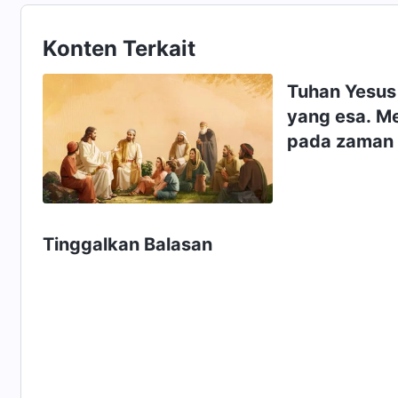
Konten Terkait
Tuhan Yesus
yang esa. M
pada zaman 
pekerjaan p
pertobatan,
pekerjaan p
zaman, dan m
Tinggalkan Balasan
sebenarnya p
hidup yang 