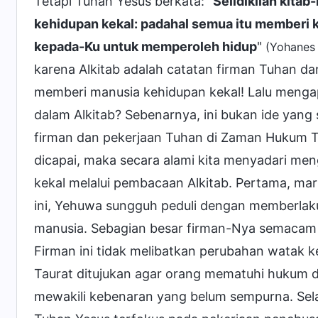
Tetapi Tuhan Yesus berkata: "
Selidikilah kitab
kehidupan kekal: padahal semua itu memberi 
kepada-Ku untuk memperoleh hidup
"
(Yohanes
karena Alkitab adalah catatan firman Tuhan d
memberi manusia kehidupan kekal! Lalu mengap
dalam Alkitab? Sebenarnya, ini bukan ide yang 
firman dan pekerjaan Tuhan di Zaman Hukum T
dicapai, maka secara alami kita menyadari me
kekal melalui pembacaan Alkitab. Pertama, ma
ini, Yehuwa sungguh peduli dengan memberlakuk
manusia. Sebagian besar firman-Nya semacam 
Firman ini tidak melibatkan perubahan watak
Taurat ditujukan agar orang mematuhi hukum da
mewakili kebenaran yang belum sempurna. Sel