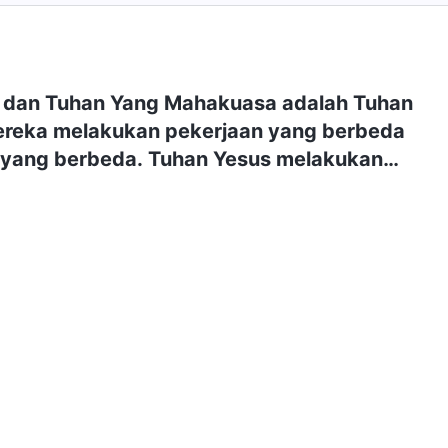
 dan Tuhan Yang Mahakuasa adalah Tuhan
ereka melakukan pekerjaan yang berbeda
yang berbeda. Tuhan Yesus melakukan
enebusan dan memberitakan jalan
 dan Tuhan Yang Mahakuasa melakukan
enghakiman dan penahiran pada akhir
emberikan jalan hidup yang kekal. Jadi, apa
erbedaan antara jalan pertobatan dan jalan
kekal?