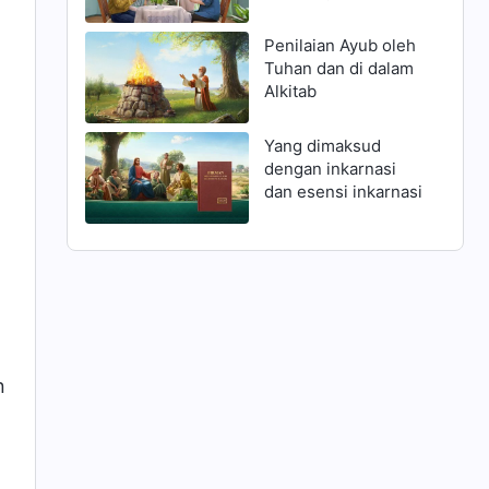
dengan mendengar
suara Tuhan barulah
Penilaian Ayub oleh
orang dapat
Tuhan dan di dalam
berjumpa dengan
Alkitab
Tuhan yang datang
kembali
Yang dimaksud
dengan inkarnasi
dan esensi inkarnasi
n