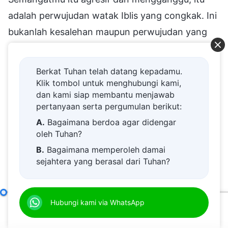
adalah perwujudan watak Iblis yang congkak. Ini
bukanlah kesalehan maupun perwujudan yang
seharusnya dimiliki oleh makhluk ciptaan, apalagi
posisi yang seharusnya diemban oleh makhluk
Berkat Tuhan telah datang kepadamu.
ciptaan. Bukankah mereka yang menunjukkan
Klik tombol untuk menghubungi kami,
dan kami siap membantu menjawab
perwujudan ini telah dipengaruhi oleh sikap
pertanyaan serta pergumulan berikut:
patriotisme? Apakah ada kaitannya dengan itu?
A.
Bagaimana berdoa agar didengar
Orang-orang telah sangat diracuni oleh hal
oleh Tuhan?
tersebut—setiap kali menulis sumpah atau janji,
B.
Bagaimana memperoleh damai
sejahtera yang berasal dari Tuhan?
mereka memikirkan semua tokoh terkenal
C.
Saya memiliki permohonan doa.
sepanjang sejarah yang setia kepada negara dan
D.
Belajar firman Tuhan dan semakin
rakyatnya. Tokoh-tokoh terkenal itu adalah
Bab Empat: Mereka Meninggikan dan Memberi Kesaksian tentang Diri Mereka Sendiri
Hubungi kami via WhatsApp
dekat kepada Tuhan.
bagian dari komplotan Iblis. Mereka bertindak
00:00
01:00:41
E.
Bagaimana menyambut kedatangan
dengan cara yang tidak bermoral untuk