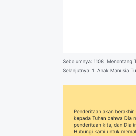
Sebelumnya:
1108 Menentang T
Selanjutnya:
1 Anak Manusia Tu
Penderitaan akan berakhir 
kepada Tuhan bahwa Dia 
penderitaan kita, dan Dia 
Hubungi kami untuk memah