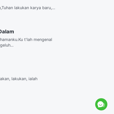
,Tuhan lakukan karya baru,
an...
 Dalam
ahamanku.Ku t'lah mengenal
eluh...
kan, lakukan, ialah