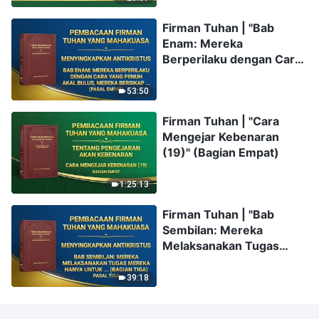
Firman Tuhan | "Bab
Enam: Mereka
Berperilaku dengan Cara
yang Penuh Akal Bulus,
Mereka Bersikap
53:50
Sewenang-wenang dan
Firman Tuhan | "Cara
Diktatorial, Mereka Tidak
Mengejar Kebenaran
Pernah Bersekutu
(19)" (Bagian Empat)
dengan Orang Lain, dan
Mereka Memaksa Orang
Lain untuk Mematuhi
1:25:13
Mereka" (Pasal Empat)
Firman Tuhan | "Bab
Sembilan: Mereka
Melaksanakan Tugas
Mereka Hanya untuk
Menonjolkan Diri dan
39:18
Memuaskan Kepentingan
dan Ambisi Mereka