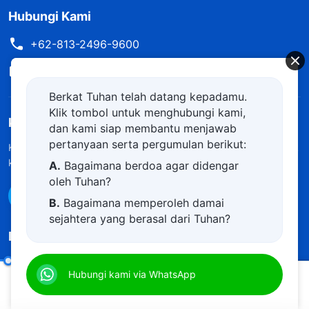
Hubungi Kami
+62-813-2496-9600
contact.id@kingdomsalvation.org
Berkat Tuhan telah datang kepadamu.
Klik tombol untuk menghubungi kami,
kerajaan Tuhan telah datang
dan kami siap membantu menjawab
pertanyaan serta pergumulan berikut:
Kerajaan Tuhan telah datang ke bumi! Apakah Anda ingin masuk
ke dalam kerajaan Tuhan?
Pelajari lebih lanjut
A.
Bagaimana berdoa agar didengar
oleh Tuhan?
Hubungi kami via WhatsApp
B.
Bagaimana memperoleh damai
sejahtera yang berasal dari Tuhan?
Ikuti Kami
C.
Saya memiliki permohonan doa.
D.
Belajar firman Tuhan dan semakin
Ketika Daun-daun yang Berguguran Kembali ke Akarnya, Engkau Akan Menyesali Semua Kejahatan yang Telah Engkau Perbuat
Hubungi kami via WhatsApp
dekat kepada Tuhan.
00:20
29:04
E.
Bagaimana menyambut kedatangan