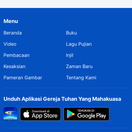
Sendiri; Mereka Tidak
Pernah
Mempertimbangkan
Menu
Kepentingan Rumah
Tuhan, dan Bahkan
Beranda
Buku
Mengkhianati
Kepentingan Tersebut,
Video
Lagu Pujian
Menukarkannya dengan
Kemuliaan Pribadi (Bagian
Pembacaan
Injil
Tiga)" (Pasal Tiga)
Kesaksian
Zaman Baru
Pameran Gambar
Tentang Kami
Unduh Aplikasi Gereja Tuhan Yang Mahakuasa