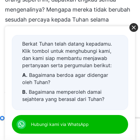
Berkat Tuhan telah datang kepadamu.
Klik tombol untuk menghubungi kami,
dan kami siap membantu menjawab
pertanyaan serta pergumulan berikut:
A.
Bagaimana berdoa agar didengar
oleh Tuhan?
B.
Bagaimana memperoleh damai
sejahtera yang berasal dari Tuhan?
C.
Saya memiliki permohonan doa.
D.
Belajar firman Tuhan dan semakin
Hanya Pengenalan Diri yang Menopang dalam Pengejaran Kebenaran
Hubungi kami via WhatsApp
dekat kepada Tuhan.
00:00
38:59
E.
Bagaimana menyambut kedatangan