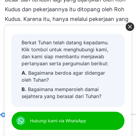
Kudus dan pekerjaannya itu ditopang oleh Roh
Kudus. Karena itu, hanya melalui pekerjaan yang
mereka lakukanlah orang dapat membedakan
identitas masing-masing, karena tidak mungkin
Berkat Tuhan telah datang kepadamu.
untuk mengetahui hakikat manusia hanya dari
Klik tombol untuk menghubungi kami,
dan kami siap membantu menjawab
penampilan luarnya, juga tidak mungkin bagi
pertanyaan serta pergumulan berikut:
manusia untuk memastikan apa yang menjadi
A.
Bagaimana berdoa agar didengar
kesaksian Roh Kudus. Pekerjaan yang Yohanes
oleh Tuhan?
lakukan dan pekerjaan yang Yesus lakukan tidak
B.
Bagaimana memperoleh damai
sejahtera yang berasal dari Tuhan?
sama dan berbeda juga dalam naturnya. Dari
C.
Saya memiliki permohonan doa.
inilah orang menentukan apakah ia Tuhan atau
D.
Belajar firman Tuhan dan semakin
bukan. Pekerjaan Yesus adalah memulai,
Misteri Inkarnasi (1)
Hubungi kami via WhatsApp
(Bagian Satu)
dekat kepada Tuhan.
melanjutkan, menyimpulkan dan membuahkan
00:20
34:29
E.
Bagaimana menyambut kedatangan
hasil. Ia melakukan setiap langkah ini, sedangkan