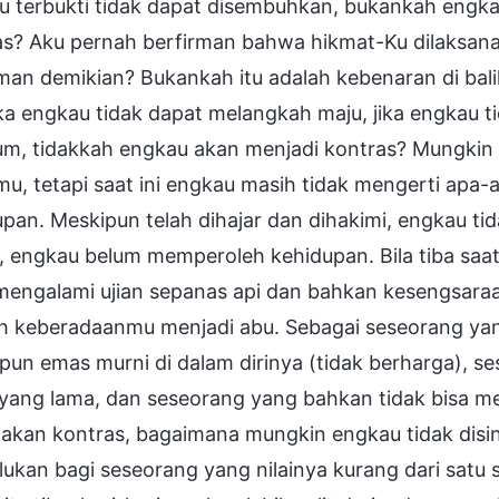
u terbukti tidak dapat disembuhkan, bukankah engka
as? Aku pernah berfirman bahwa hikmat-Ku dilaksanak
man demikian? Bukankah itu adalah kebenaran di bal
ika engkau tidak dapat melangkah maju, jika engkau t
um, tidakkah engkau akan menjadi kontras? Mungkin
u, tetapi saat ini engkau masih tidak mengerti apa-
pan. Meskipun telah dihajar dan dihakimi, engkau ti
u, engkau belum memperoleh kehidupan. Bila tiba sa
mengalami ujian sepanas api dan bahkan kesengsaraa
uh keberadaanmu menjadi abu. Sebagai seseorang yan
 pun emas murni di dalam dirinya (tidak berharga), 
 yang lama, dan seseorang yang bahkan tidak bisa m
akan kontras, bagaimana mungkin engkau tidak disi
ukan bagi seseorang yang nilainya kurang dari satu 