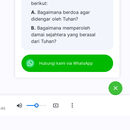
berikut:
A.
Bagaimana berdoa agar
didengar oleh Tuhan?
B.
Bagaimana memperoleh
damai sejahtera yang berasal
dari Tuhan?
C.
Saya memiliki permohonan
doa.
Hubungi kami via WhatsApp
D.
Belajar firman Tuhan dan
semakin dekat kepada Tuhan.
E.
Bagaimana menyambut
kedatangan kembali Tuhan
Yesus?
F.
Bagaimana melepaskan diri
:45
dari dosa?