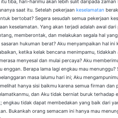
itu tiba, hari-harimu akan lebih sulit daripada za
nanya saat itu. Setelah pekerjaan
keselamatan
berak
ntuk bertobat? Segera sesudah semua pekerjaan kese
jaan keselamatan. Yang akan terjadi adalah awal da
tang, memberontak, dan melakukan segala hal yang
 sasaran hukuman berat? Aku menyampaikan hal ini k
aikan, ketika kelak bencana menimpamu, tidakkah aka
 merasa menyesal dan mulai percaya? Aku memberimu k
u enggan. Berapa lama lagi engkau mau menunggu? S
elanggaran masa lalumu hari ini; Aku mengampunimu b
melihat hanya sisi baikmu karena semua firman dan p
lamatkanmu, dan Aku tidak berniat buruk terhadap
; engkau tidak dapat membedakan yang baik dari yan
kan. Bukankah orang semacam ini hanya mau menun