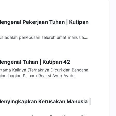
Mengenal Pekerjaan Tuhan | Kutipan
us adalah penebusan seluruh umat manusia.
percaya kepada-Nya diampuni; asalkan...
Mengenal Tuhan | Kutipan 42
rtama Kalinya (Ternaknya Dicuri dan Bencana
n-bagian Pilihan) Reaksi Ayub Ayub...
Menyingkapkan Kerusakan Manusia |