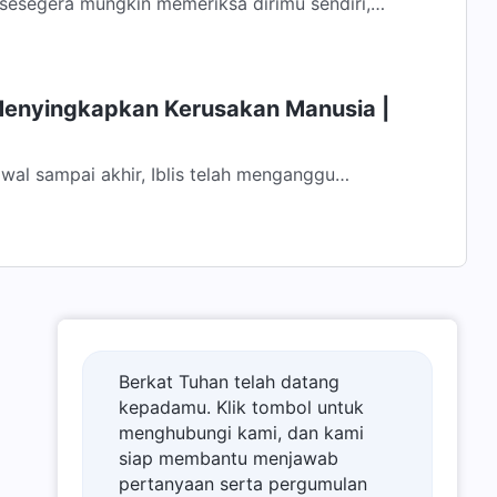
 sesegera mungkin memeriksa dirimu sendiri,
k pengkhianatan terhadap-Ku yang masih...
Menyingkapkan Kerusakan Manusia |
wal sampai akhir, Iblis telah menganggu
ak bertentangan dengan-Nya. Semua...
Berkat Tuhan telah datang
kepadamu. Klik tombol untuk
menghubungi kami, dan kami
siap membantu menjawab
pertanyaan serta pergumulan