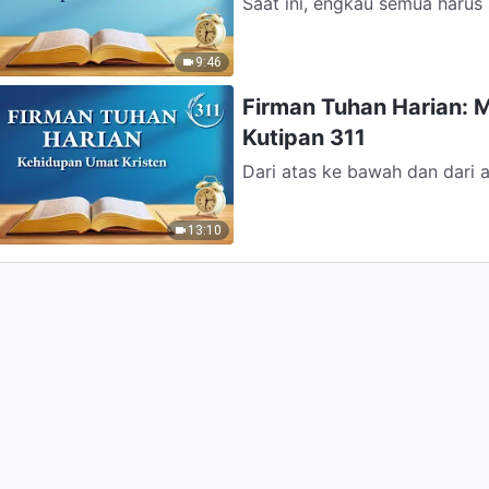
Saat ini, engkau semua harus
untuk melihat seberapa banya
9:46
Firman Tuhan Harian: 
Kutipan 311
Dari atas ke bawah dan dari a
pekerjaan Tuhan dan bertind
13:10