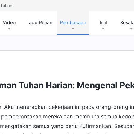
Tuhan!
Video
Lagu Pujian
Pembacaan
Injil
Kesak
han dan Apa yang Dimiliki-Nya dan Siapa Dia
Mis
rman Tuhan Harian: Mengenal Pek
ini Aku menerapkan pekerjaan ini pada orang-orang 
 pemberontakan mereka dan membuka semua kedok ke
 mengatakan semua yang perlu Kufirmankan. Sesudah