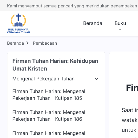
Kami menyambut semua pencari yang merindukan penampakan 
Firman Tuhan Harian: Mengenal
Pekerjaan Tuhan | Kutipan 181
Beranda
Buku
Firman Tuhan Harian: Mengenal
Pekerjaan Tuhan | Kutipan 182
Beranda
Pembacaan
Firman Tuhan Harian: Mengenal
Pekerjaan Tuhan | Kutipan 183
Firman Tuhan Harian: Kehidupan
Umat Kristen
Firman Tuhan Harian: Mengenal
Pekerjaan Tuhan | Kutipan 184
Mengenal Pekerjaan Tuhan
nkarnasi
Mengenal Pekerjaan Tuhan
Watak Tu
Fi
Firman Tuhan Harian: Mengenal
Pekerjaan Tuhan | Kutipan 185
Saat 
Firman Tuhan Harian: Mengenal
Pekerjaan Tuhan | Kutipan 186
watak
untuk
Firman Tuhan Harian: Mengenal