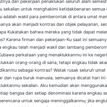
jutnya dari pekerjaan penaklukan seluruh alam seme
u sekalian untuk menghakimi ketidakbenaran semua o
u adalah wakil para pemberontak di antara umat man
hanya akan menjadi kontras dan objek pelayanan, s
pa Kukatakan bahwa mereka yang tidak dapat melan
as? Karena firman dan pekerjaan-Ku saat ini semuany
a engkau telah menjadi wakil dan lambang pemberont
Kubawa perkataan yang menaklukkanmu ini ke neger
lukkan orang-orang di sana, tetapi engkau tidak aka
dikanmu sebagai kontras? Watak rusak seluruh umat
r dan rupa buruk manusia, semuanya dicatat hari ini
lukkanmu sekalian. Aku kemudian akan menggunakan
etiap bangsa dan setiap denominasi karena engkau s
 berencana untuk sengaja meninggalkanmu; jika engk