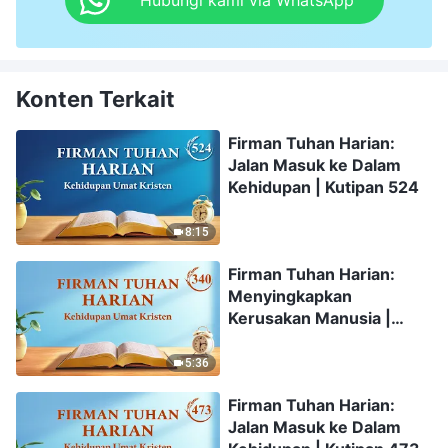
Konten Terkait
Firman Tuhan Harian:
Jalan Masuk ke Dalam
Kehidupan | Kutipan 524
8:15
Firman Tuhan Harian:
Menyingkapkan
Kerusakan Manusia |
Kutipan 340
5:36
Firman Tuhan Harian:
Jalan Masuk ke Dalam