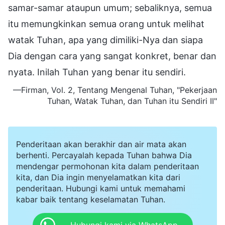
samar-samar ataupun umum; sebaliknya, semua
itu memungkinkan semua orang untuk melihat
watak Tuhan, apa yang dimiliki-Nya dan siapa
Dia dengan cara yang sangat konkret, benar dan
nyata. Inilah Tuhan yang benar itu sendiri.
—Firman, Vol. 2, Tentang Mengenal Tuhan, "Pekerjaan
Tuhan, Watak Tuhan, dan Tuhan itu Sendiri II"
Penderitaan akan berakhir dan air mata akan
berhenti. Percayalah kepada Tuhan bahwa Dia
mendengar permohonan kita dalam penderitaan
kita, dan Dia ingin menyelamatkan kita dari
penderitaan. Hubungi kami untuk memahami
kabar baik tentang keselamatan Tuhan.
Hubungi kami via WhatsApp