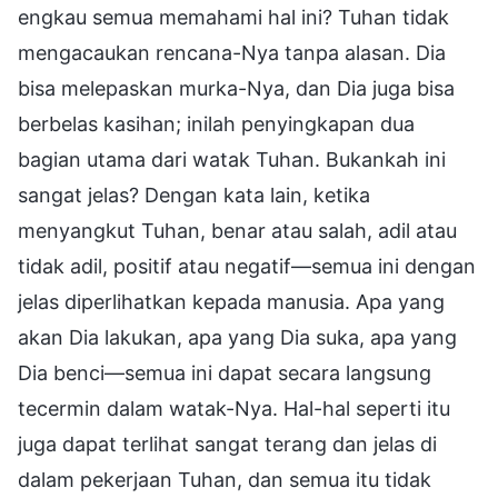
engkau semua memahami hal ini? Tuhan tidak
mengacaukan rencana-Nya tanpa alasan. Dia
bisa melepaskan murka-Nya, dan Dia juga bisa
berbelas kasihan; inilah penyingkapan dua
bagian utama dari watak Tuhan. Bukankah ini
sangat jelas? Dengan kata lain, ketika
menyangkut Tuhan, benar atau salah, adil atau
tidak adil, positif atau negatif—semua ini dengan
jelas diperlihatkan kepada manusia. Apa yang
akan Dia lakukan, apa yang Dia suka, apa yang
Dia benci—semua ini dapat secara langsung
tecermin dalam watak-Nya. Hal-hal seperti itu
juga dapat terlihat sangat terang dan jelas di
dalam pekerjaan Tuhan, dan semua itu tidak