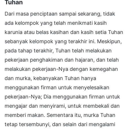
Tuhan
Dari masa penciptaan sampai sekarang, tidak
ada kelompok yang telah menikmati kasih
karunia atau belas kasihan dan kasih setia Tuhan
sebanyak kelompok yang terakhir ini. Meskipun,
pada tahap terakhir, Tuhan telah melakukan
pekerjaan penghakiman dan hajaran, dan telah
melakukan pekerjaan-Nya dengan kemegahan
dan murka, kebanyakan Tuhan hanya
menggunakan firman untuk menyelesaikan
pekerjaan-Nya; Dia menggunakan firman untuk
mengajar dan menyirami, untuk membekali dan
memberi makan. Sementara itu, murka Tuhan
tetap tersembunyi, dan selain dari mengalami