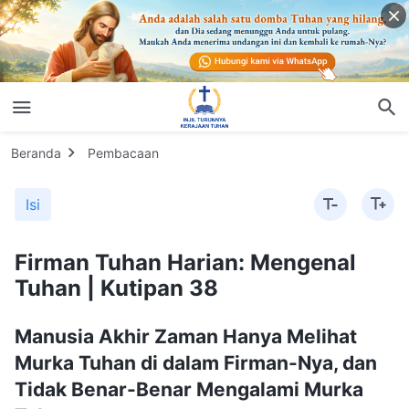
Beranda
Pembacaan
Isi
Firman Tuhan Harian: Mengenal
Tuhan | Kutipan 38
Manusia Akhir Zaman Hanya Melihat
Murka Tuhan di dalam Firman-Nya, dan
Tidak Benar-Benar Mengalami Murka