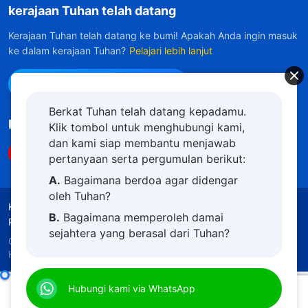
kerajaan Tuhan telah datang
Kerajaan Tuhan telah datang ke bumi! Apakah Anda ingin masuk
ke dalam kerajaan Tuhan?
Pelajari lebih lanjut
Hubungi kami via WhatsApp
Berkat Tuhan telah datang kepadamu.
Ikuti Kami
Klik tombol untuk menghubungi kami,
dan kami siap membantu menjawab
pertanyaan serta pergumulan berikut:
A.
Bagaimana berdoa agar didengar
oleh Tuhan?
Ketentuan Penggunaan
Kebijakan Privasi
B.
Bagaimana memperoleh damai
Penghargaan
Kebijakan Cookie
sejahtera yang berasal dari Tuhan?
Copyright © 2026
Gereja Tuhan Yang Mahakuasa.
C.
Saya memiliki permohonan doa.
Hak Cipta Dilindungi Undang-Undang.
D.
Belajar firman Tuhan dan semakin
Firman Tuhan Harian: Penghakiman pada Akhir Zaman | Kutipan 83
Hubungi kami via WhatsApp
dekat kepada Tuhan.
00:00
07:05