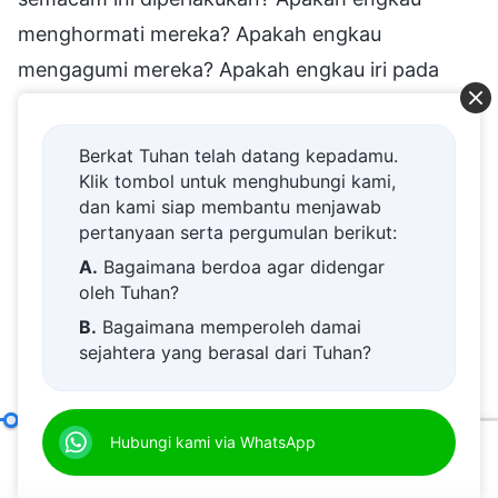
menghormati mereka? Apakah engkau
mengagumi mereka? Apakah engkau iri pada
mereka? Akankah engkau membantu mereka
mencari misteri seperti itu? Tidak, engkau
Berkat Tuhan telah datang kepadamu.
tentunya akan memandang rendah mereka
Klik tombol untuk menghubungi kami,
dan kami siap membantu menjawab
dengan mengatakan, "Kami masih belum
pertanyaan serta pergumulan berikut:
memadai dalam mengejar kebenaran, mengenal
A.
Bagaimana berdoa agar didengar
diri kami sendiri, dan dalam mengenal Tuhan—
oleh Tuhan?
kami belum mencapai apa pun—dan ada
B.
Bagaimana memperoleh damai
sejahtera yang berasal dari Tuhan?
kebenaran dalam setiap aspek yang menunggu
C.
Saya memiliki permohonan doa.
untuk dicari, dipahami, dan diterapkan. Jadi,
D.
Belajar firman Tuhan dan semakin
kami tidak perlu berupaya keras untuk
Makna Penting Mengejar Kebenaran dan Jalan Pengejarannya
Hubungi kami via WhatsApp
dekat kepada Tuhan.
menyelidiki misteri semacam itu." Sebenarnya,
00:20
40:09
E.
Bagaimana menyambut kedatangan
selama engkau memiliki Tuhan di dalam hatimu