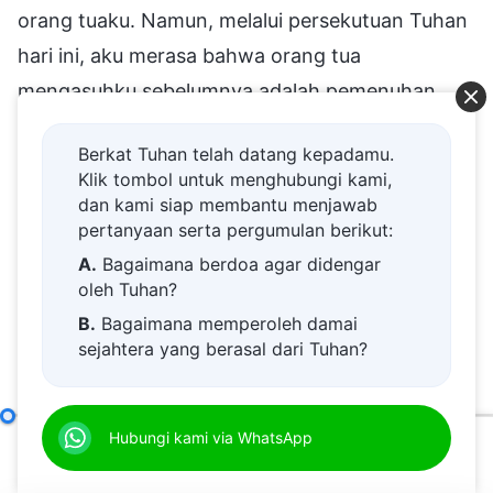
Berkat Tuhan telah datang kepadamu.
Klik tombol untuk menghubungi kami,
dan kami siap membantu menjawab
pertanyaan serta pergumulan berikut:
A.
Bagaimana berdoa agar didengar
oleh Tuhan?
B.
Bagaimana memperoleh damai
sejahtera yang berasal dari Tuhan?
C.
Saya memiliki permohonan doa.
D.
Belajar firman Tuhan dan semakin
Cara Mengejar Kebenaran (16)
Hubungi kami via WhatsApp
Bagian Tiga
dekat kepada Tuhan.
00:00
58:49
E.
Bagaimana menyambut kedatangan