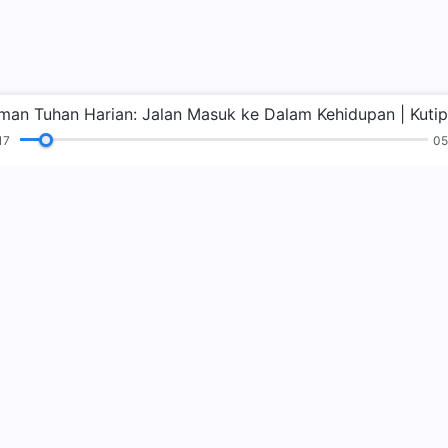
18
05
n
Pembacaan
Injil
Kesaksian
Zaman
sa
kerajaan Tuha
Kerajaan Tuhan t
kerajaan Tuhan?
P
Hubungi kam