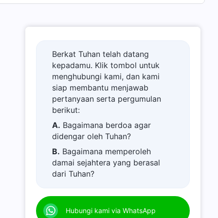
Berkat Tuhan telah datang
kepadamu. Klik tombol untuk
menghubungi kami, dan kami
siap membantu menjawab
pertanyaan serta pergumulan
berikut:
A.
Bagaimana berdoa agar
didengar oleh Tuhan?
B.
Bagaimana memperoleh
damai sejahtera yang berasal
dari Tuhan?
C.
Saya memiliki permohonan
doa.
Hubungi kami via WhatsApp
D.
Belajar firman Tuhan dan