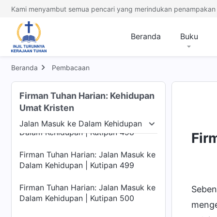
Dalam Kehidupan | Kutipan 494
Kami menyambut semua pencari yang merindukan penampakan 
Firman Tuhan Harian: Jalan Masuk ke
Dalam Kehidupan | Kutipan 495
Beranda
Buku
Firman Tuhan Harian: Jalan Masuk ke
Dalam Kehidupan | Kutipan 496
Beranda
Pembacaan
Firman Tuhan Harian: Jalan Masuk ke
Firman Tuhan Harian: Kehidupan
Dalam Kehidupan | Kutipan 497
Umat Kristen
Firman Tuhan Harian: Jalan Masuk ke
Jalan Masuk ke Dalam Kehidupan
Dalam Kehidupan | Kutipan 498
Manusia
Jalan Masuk ke Dalam Kehidupan
Te
Fir
Firman Tuhan Harian: Jalan Masuk ke
Dalam Kehidupan | Kutipan 499
Firman Tuhan Harian: Jalan Masuk ke
Seben
Dalam Kehidupan | Kutipan 500
menget