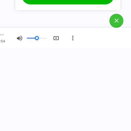
semakin dekat kepada Tuhan.
E.
Bagaimana menyambut
kedatangan kembali Tuhan
Yesus?
Firman Tuhan Harian: Jalan Masuk ke Dalam Kehidupan | Kutipan 505
F.
Bagaimana melepaskan diri
:54
dari dosa?
 Baru
Pameran Gambar
Tentang Kami
n telah datang
elah datang ke bumi! Apakah Anda ingin masuk ke dalam
elajari lebih lanjut
i via WhatsApp