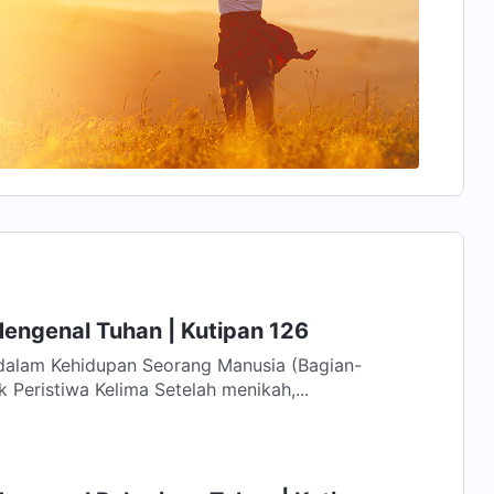
Mengenal Tuhan | Kutipan 126
 dalam Kehidupan Seorang Manusia (Bagian-
bagian Pilihan) Keturunan: Titik Peristiwa Kelima Setelah menikah,...