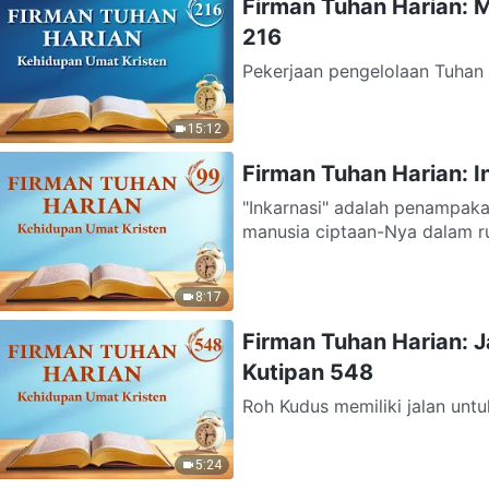
Firman Tuhan Harian: 
216
Pekerjaan pengelolaan Tuhan 
merupakan inti pekerjaan ini. 
15:12
Firman Tuhan Harian: I
"Inkarnasi" adalah penampaka
manusia ciptaan-Nya dalam ru
8:17
Firman Tuhan Harian: 
Kutipan 548
Roh Kudus memiliki jalan untu
kepada setiap orang kesempat
5:24