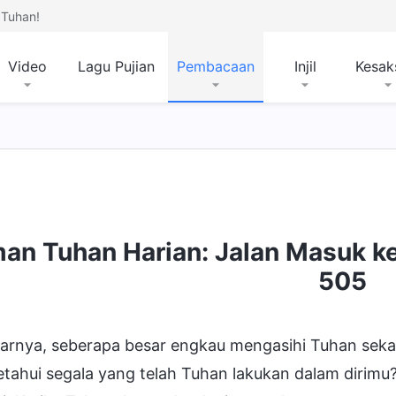
Tuhan!
Video
Lagu Pujian
Pembacaan
Injil
Kesak
mpat Tujuan dan Kesudahan
man Tuhan Harian: Jalan Masuk k
505
arnya, seberapa besar engkau mengasihi Tuhan seka
ahui segala yang telah Tuhan lakukan dalam dirimu? 