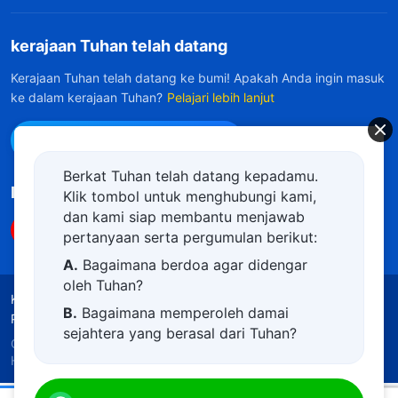
kerajaan Tuhan telah datang
Kerajaan Tuhan telah datang ke bumi! Apakah Anda ingin masuk
ke dalam kerajaan Tuhan?
Pelajari lebih lanjut
Hubungi kami via WhatsApp
Berkat Tuhan telah datang kepadamu.
Ikuti Kami
Klik tombol untuk menghubungi kami,
dan kami siap membantu menjawab
pertanyaan serta pergumulan berikut:
A.
Bagaimana berdoa agar didengar
oleh Tuhan?
Ketentuan Penggunaan
Kebijakan Privasi
B.
Bagaimana memperoleh damai
Penghargaan
Kebijakan Cookie
sejahtera yang berasal dari Tuhan?
Copyright © 2026
Gereja Tuhan Yang Mahakuasa.
C.
Saya memiliki permohonan doa.
Hak Cipta Dilindungi Undang-Undang.
D.
Belajar firman Tuhan dan semakin