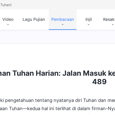
Tuhan!
Video
Lagu Pujian
Pembacaan
Injil
Kesak
mpat Tujuan dan Kesudahan
man Tuhan Harian: Jalan Masuk k
489
iki pengetahuan tentang nyatanya diri Tuhan dan m
aan Tuhan—kedua hal ini terlihat di dalam firman-N