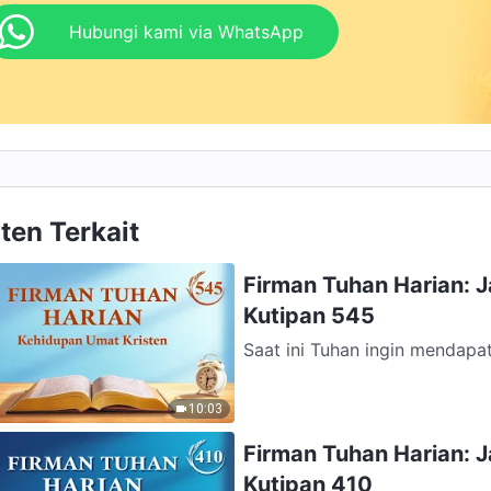
Hubungi kami via WhatsApp
ten Terkait
Firman Tuhan Harian: 
Kutipan 545
Saat ini Tuhan ingin mendapa
atas orang-orang yang berusa
10:03
Firman Tuhan Harian: 
Kutipan 410