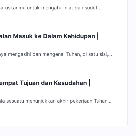
aruskanmu untuk mengatur niat dan sudut
gkau harus memiliki pemahaman yang benar
Jalan Masuk ke Dalam Kehidupan |
aya mengasihi dan mengenal Tuhan, di satu sisi,
sahan dan pemurnian, dan di sisi...
Tempat Tujuan dan Kesudahan |
a sesuatu menunjukkan akhir pekerjaan Tuhan
i berarti, keadaan manusia yang dirusak...