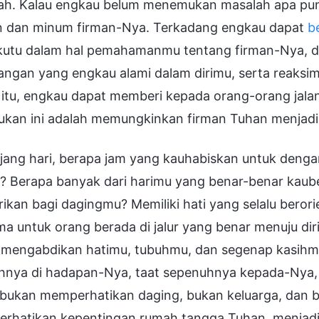
ah. Kalau engkau belum menemukan masalah apa pun,
 dan minum firman-Nya. Terkadang engkau dapat
b
kutu dalam hal pemahamanmu tentang firman-Nya, 
angan yang engkau alami dalam dirimu, serta reaksi
 itu, engkau dapat memberi kepada orang-orang jalan
ukan ini adalah memungkinkan firman Tuhan menjadi
jang hari, berapa jam yang kauhabiskan untuk deng
? Berapa banyak dari harimu yang benar-benar kaub
ikan bagi dagingmu? Memiliki hati yang selalu bero
a untuk orang berada di jalur yang benar menuju di
 mengabdikan hatimu, tubuhmu, dan segenap kasih
uhnya di hadapan-Nya, taat sepenuhnya kepada-Nya
ukan memperhatikan daging, bukan keluarga, dan bu
rhatikan kepentingan rumah tangga Tuhan, menjadik