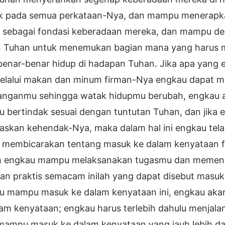
k pada semua perkataan-Nya, dan mampu menerapka
 sebagai fondasi keberadaan mereka, dan mampu de
n Tuhan untuk menemukan bagian mana yang harus me
benar-benar hidup di hadapan Tuhan. Jika apa yang 
elalui makan dan minum firman-Nya engkau dapat m
anganmu sehingga watak hidupmu berubah, engkau 
u bertindak sesuai dengan tuntutan Tuhan, dan jika
skan kehendak-Nya, maka dalam hal ini engkau tela
a membicarakan tentang masuk ke dalam kenyataan f
h engkau mampu melaksanakan tugasmu dan memenuh
kan praktis semacam inilah yang dapat disebut masuk
u mampu masuk ke dalam kenyataan ini, engkau akan 
am kenyataan; engkau harus terlebih dahulu menjalani
mampu masuk ke dalam kenyataan yang jauh lebih da