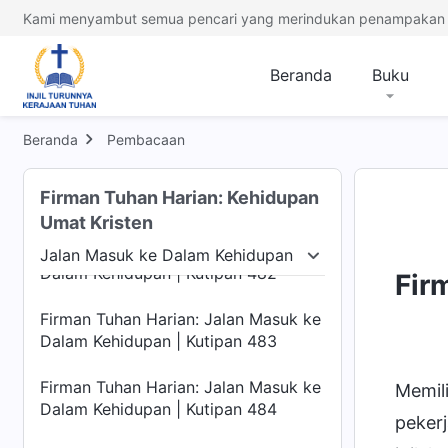
Dalam Kehidupan | Kutipan 478
Kami menyambut semua pencari yang merindukan penampakan 
Firman Tuhan Harian: Jalan Masuk ke
Dalam Kehidupan | Kutipan 479
Beranda
Buku
Firman Tuhan Harian: Jalan Masuk ke
Dalam Kehidupan | Kutipan 480
Beranda
Pembacaan
Firman Tuhan Harian: Jalan Masuk ke
Firman Tuhan Harian: Kehidupan
Dalam Kehidupan | Kutipan 481
Umat Kristen
Firman Tuhan Harian: Jalan Masuk ke
Jalan Masuk ke Dalam Kehidupan
Dalam Kehidupan | Kutipan 482
Manusia
Jalan Masuk ke Dalam Kehidupan
Te
Fir
Firman Tuhan Harian: Jalan Masuk ke
Dalam Kehidupan | Kutipan 483
Firman Tuhan Harian: Jalan Masuk ke
Memil
Dalam Kehidupan | Kutipan 484
pekerj