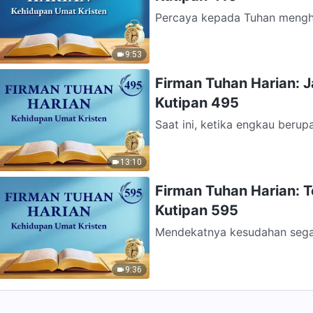
Percaya kepada Tuhan mengh
pandangmu dengan benar; en
dan...
9:53
Firman Tuhan Harian: 
Kutipan 495
Saat ini, ketika engkau berup
engkau harus menanggung kesu
13:10
Firman Tuhan Harian: 
Kutipan 595
Mendekatnya kesudahan segal
dan perkembangan manusia. In
9:36