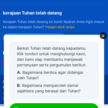
kerajaan Tuhan telah datang
Kerajaan Tuhan telah datang ke bumi! Apakah Anda ingin masuk
ke dalam kerajaan Tuhan?
Pelajari lebih lanjut
Hubungi kami via WhatsApp
Berkat Tuhan telah datang kepadamu.
Ikuti Kami
Klik tombol untuk menghubungi kami,
dan kami siap membantu menjawab
pertanyaan serta pergumulan berikut:
A.
Bagaimana berdoa agar didengar
oleh Tuhan?
Ketentuan Penggunaan
Kebijakan Privasi
B.
Bagaimana memperoleh damai
Penghargaan
Kebijakan Cookie
sejahtera yang berasal dari Tuhan?
Copyright © 2026
Gereja Tuhan Yang Mahakuasa.
C.
Saya memiliki permohonan doa.
Hak Cipta Dilindungi Undang-Undang.
D.
Belajar firman Tuhan dan semakin