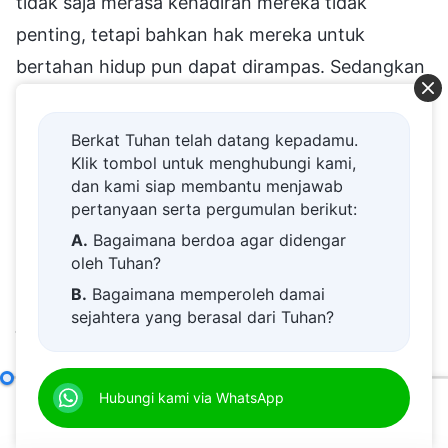
tidak saja merasa kehadiran mereka tidak
penting, tetapi bahkan hak mereka untuk
bertahan hidup pun dapat dirampas. Sedangkan
menjadi orang jahat itu berbeda—di mana pun
orang jahat berada, orang lain takut kepada
Berkat Tuhan telah datang kepadamu.
mereka dan memperlakukan mereka dengan
Klik tombol untuk menghubungi kami,
dan kami siap membantu menjawab
sangat hormat. Tak seorang pun berani
pertanyaan serta pergumulan berikut:
memancing kemarahan mereka. Di mana pun
A.
Bagaimana berdoa agar didengar
mereka berada, mereka menikmati hak istimewa
oleh Tuhan?
dan bahkan dapat menindas orang lain. Orang
B.
Bagaimana memperoleh damai
sejahtera yang berasal dari Tuhan?
jahat berkembang di mana pun mereka berada di
C.
Saya memiliki permohonan doa.
dunia ini." Jika engkau semua diminta untuk
D.
Belajar firman Tuhan dan semakin
memilih sekarang, tak seorang pun di antaramu
Cara Mengejar Kebenaran (9)
Hubungi kami via WhatsApp
Bagian Empat
dekat kepada Tuhan.
akan memilih menjadi orang yang tidak cakap—
00:00
46:20
E.
Bagaimana menyambut kedatangan