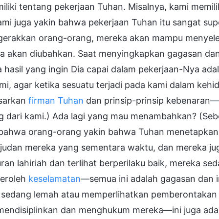
iliki tentang pekerjaan Tuhan. Misalnya, kami memili
ami juga yakin bahwa pekerjaan Tuhan itu sangat sup
erakkan orang-orang, mereka akan mampu menyeles
a akan diubahkan. Saat menyingkapkan gagasan dan i
 hasil yang ingin Dia capai dalam pekerjaan-Nya ad
ami, agar ketika sesuatu terjadi pada kami dalam ke
sarkan
firman Tuhan
dan prinsip-prinsip kebenaran—
g dari kami.) Ada lagi yang mau menambahkan? (Se
 bahwa orang-orang yakin bahwa Tuhan menetapkan 
judan mereka yang sementara waktu, dan mereka j
ran lahiriah dan terlihat berperilaku baik, mereka
eroleh
keselamatan
—semua ini adalah gagasan dan ima
 sedang lemah atau memperlihatkan pemberontakan 
mendisiplinkan dan menghukum mereka—ini juga adal