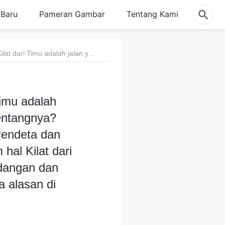
Baru
Pameran Gambar
Tentang Kami
Pertanyaan 1: Tapi aku tidak paham, jika Kilat dari Timu adalah jalan yang benar, mengapa pemerintah PKT begitu menentangnya? Mengapa pemimpin agama juga gencar mengutuknya? Pendeta dan penatua juga sudah dianiaya pemerintah PKT. Tapi dalam hal Kilat dari Timu, kenapa mereka yang melayani Tuhan bisa berpandangan dan bersikap sama dengan pemerintah PKT? Apa sebenarnya alasan di baliknya?
Timu adalah
entangnya?
endeta dan
hal Kilat dari
dangan dan
 alasan di