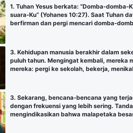
1. Tuhan Yesus berkata: “Domba-domba-
suara-Ku” (Yohanes 10:27). Saat Tuhan da
berfirman dan pergi mencari domba-domb
terpenting saat menantikan kedatangan T
mencari suara Tuhan, tetapi kami tidak
antara suara Tuhan dan suara manusia. 
3. Kehidupan manusia berakhir dalam sek
dengan kami mengenai hal ini.
puluh tahun. Mengingat kembali, mereka
mereka: pergi ke sekolah, bekerja, menik
menunggu kematian, seluruh hidup merek
kesibukan demi keluarga, uang, status, k
sama sekali tidak memiliki arah dan tujua
3. Sekarang, bencana-bencana yang terjad
keberadaan manusia, dan tidak mampu me
dengan frekuensi yang lebih sering. Tanda
makna apa pun dari kehidupan. Jadi, manu
mengindikasikan bahwa malapetaka besar
ke generasi dengan cara yang menyakitka
yang dinubuatkan di dalam Alkitab akan se
Mengapa kehidupan manusia begitu meny
Bagaimana kami bisa mendapatkan perli