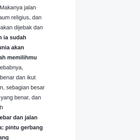
. Makanya jalan
um religius, dan
 akan dijebak dan
h ia sudah
unia akan
elah memilihmu
 sebabnya,
benar dan ikut
n, sebagian besar
n yang benar, dan
ah
ebar dan jalan
: pintu gerbang
yang