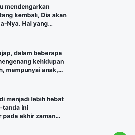
Ku mendengarkan
tang kembali, Dia akan
a-Nya. Hal yang
uhan kembali adalah
 mampu membedakan
Mohon persekutukan
ejap, dalam beberapa
 mengenang kehidupan
ah, mempunyai anak,
a dihabiskan dengan
ekayaan dan gengsi,
n yang sebenarnya dari
i menjadi lebih hebat
nemukan nilai atau
-tanda ini
sia hidup dari generasi
 pada akhir zaman
n dan hampa ini.
gera terjadi.
akitkan dan hampa?
ndungan Tuhan dan