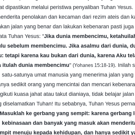
at dipastikan melalui peristiwa penyaliban Tuhan Yesus
enderita penolakan dan kecaman dari rezim ateis dan ka
kan jalan yang benar dan lakukan kebenaran pasti juga
kata Tuhan Yesus: "
Jika dunia membencimu, ketahuila
u sebelum membencimu. Jika asalmu dari dunia, d
: tetapi karena kau bukan dari dunia, karena Aku t
na itulah dunia membencimu
"
. Inilah
(Yohanes 15:18-19)
, satu-satunya umat manusia yang menerima jalan yang 
nya sedikit orang yang mencintai dan mencari kebenara
kuti kuasa jahat atau takut dianiaya, tidak belajar jala
g diselamatkan Tuhan! Itu sebabnya, Tuhan Yesus pern
Masuklah ke gerbang yang sempit: karena gerbang l
 kebinasaan dan banyak yang masuk akan menderita
empit menuju kepada kehidupan, dan hanya sedikit 