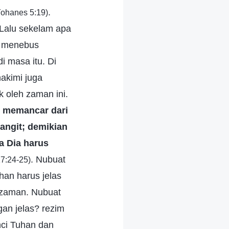
.
Yohanes 5:19)
 Lalu sekelam apa
s menebus
i masa itu. Di
akimi juga
k oleh zaman ini.
g memancar dari
langit; demikian
a Dia harus
. Nubuat
7:24-25)
an harus jelas
 zaman. Nubuat
gan jelas? rezim
nci Tuhan dan