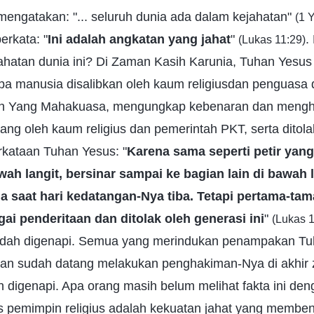
 mengatakan: "... seluruh dunia ada dalam kejahatan"
(1 
erkata: "
Ini adalah angkatan yang jahat
"
.
(Lukas 11:29)
ahatan dunia ini? Di Zaman Kasih Karunia, Tuhan Yesu
a manusia disalibkan oleh kaum religiusdan penguasa d
an Yang Mahakuasa, mengungkap kebenaran dan mengh
ang oleh kaum religius dan pemerintah PKT, serta ditola
rkataan Tuhan Yesus: "
Karena sama seperti petir yan
wah langit, bersinar sampai ke bagian lain di bawah 
a saat hari kedatangan-Nya tiba. Tetapi pertama-tam
i penderitaan dan ditolak oleh generasi ini
"
(Lukas 1
udah digenapi. Semua yang merindukan penampakan Tuh
an sudah datang melakukan penghakiman-Nya di akhir
digenapi. Apa orang masih belum melihat fakta ini den
as pemimpin religius adalah kekuatan jahat yang membe