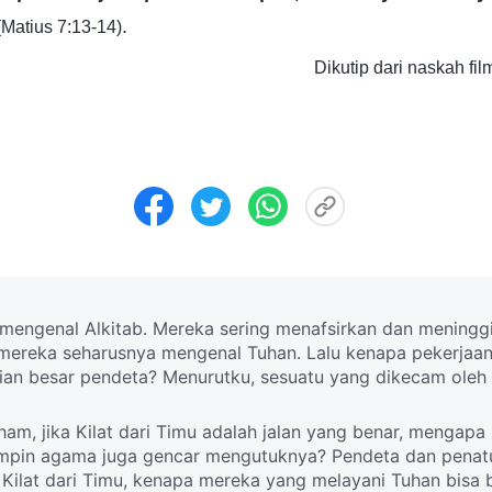
.
(Matius 7:13-14)
Dikutip dari naskah fil
engenal Alkitab. Mereka sering menafsirkan dan meninggik
ereka seharusnya mengenal Tuhan. Lalu kenapa pekerjaan 
gian besar pendeta? Menurutku, sesuatu yang dikecam oleh
 jalan yang benar!
ham, jika Kilat dari Timu adalah jalan yang benar, mengap
in agama juga gencar mengutuknya? Pendeta dan penatua
 Kilat dari Timu, kenapa mereka yang melayani Tuhan bisa