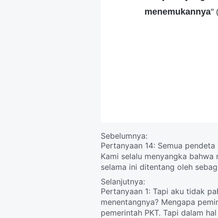
menemukannya
"
Sebelumnya:
Pertanyaan 14: Semua pendeta m
Kami selalu menyangka bahwa m
selama ini ditentang oleh seba
pemimpin, tidak mungkin adalah
Selanjutnya:
Pertanyaan 1: Tapi aku tidak pa
menentangnya? Mengapa pemimp
pemerintah PKT. Tapi dalam hal