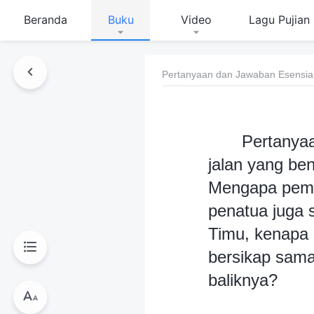
Beranda
Buku
Video
Lagu Pujian
Pertanyaan dan Jawaban Esensial 
Pertanyaa
jalan yang b
Mengapa pemi
penatua juga s
Timu, kenapa
bersikap sam
baliknya?