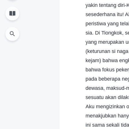
yakin tentang diri
sesederhana itu! 
peristiwa yang tel
sia. Di Tiongkok, 
yang merupakan um
(keturunan si nag
kejam) bahwa engk
bahwa fokus peker
pada beberapa nega
dewasa, maksud-ma
sesuatu akan dila
Aku mengizinkan o
menakjubkan hany
ini sama sekali ti