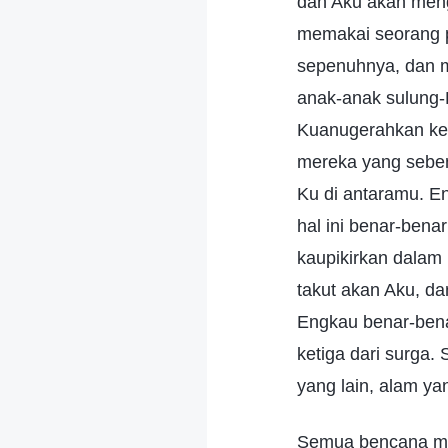
dan Aku akan mengi
memakai seorang p
sepenuhnya, dan m
anak-anak sulung-
Kuanugerahkan kep
mereka yang seben
Ku di antaramu. En
hal ini benar-bena
kaupikirkan dalam 
takut akan Aku, d
Engkau benar-bena
ketiga dari surga.
yang lain, alam y
Semua bencana mun