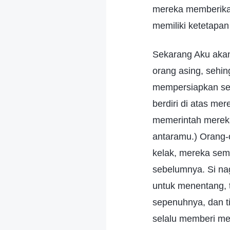
mereka memberikan
memiliki ketetapan
Sekarang Aku aka
orang asing, sehi
mempersiapkan seg
berdiri di atas me
memerintah mereka"
antaramu.) Orang-
kelak, mereka sem
sebelumnya. Si na
untuk menentang, t
sepenuhnya, dan t
selalu memberi me