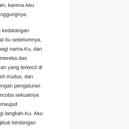
in, karena Aku
yinggungnya.
n kedatangan
al itu sebelumnya,
bagi nama-Ku, dan
s mereka dan
n yang terkecil di
Roh Kudus, dan
dengan pengaturan
encoba sekuatnya
terwujud
gi langkah-Ku. Aku
ikuti bimbingan