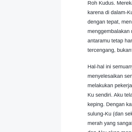
Roh Kudus. Mereka
karena di dalam-K
dengan tepat, men
menggembalakan me
antaramu tetap h
tercengang, bukan
Hal-hal ini semua
menyelesaikan sem
melakukan pekerjaa
Ku sendiri. Aku te
keping. Dengan kat
sulung-Ku (dan se
merah yang sangat