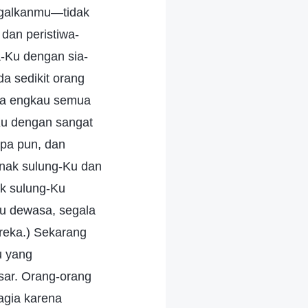
nggalkanmu—tidak
dan peristiwa-
a-Ku dengan sia-
da sedikit orang
da engkau semua
-Ku dengan sangat
pa pun, dan
anak sulung-Ku dan
ak sulung-Ku
u dewasa, segala
reka.) Sekarang
u yang
ar. Orang-orang
hagia karena