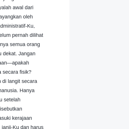
alah awal dari
bayangkan oleh
ministratif-Ku,
lum pernah dilihat
tinya semua orang
u dekat. Jangan
ajaan—apakah
 secara fisik?
di langit secara
h manusia. Hanya
u setelah
isebutkan
suki kerajaan
janji-Ku dan harus