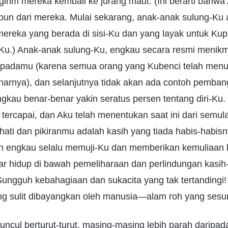
rim mereka kembali ke jurang maut. (Ini berarti bahwa 
un dari mereka. Mulai sekarang, anak-anak sulung-Ku 
ereka yang berada di sisi-Ku dan yang layak untuk Kup
Ku.) Anak-anak sulung-Ku, engkau secara resmi menikm
adamu (karena semua orang yang Kubenci telah menunju
arnya), dan selanjutnya tidak akan ada contoh pemba
gkau benar-benar yakin seratus persen tentang diri-Ku.
r tercapai, dan Aku telah menentukan saat ini dari semu
hati dan pikiranmu adalah kasih yang tiada habis-habisn
an engkau selalu memuji-Ku dan memberikan kemuliaan
r hidup di bawah pemeliharaan dan perlindungan kasih-
 Sungguh kebahagiaan dan sukacita yang tak tertandingi!
ang sulit dibayangkan oleh manusia—alam roh yang ses
cul berturut-turut, masing-masing lebih parah daripad