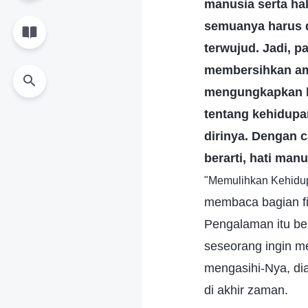
manusia serta ha
semuanya harus d
terwujud. Jadi, p
membersihkan amb
mengungkapkan h
tentang kehidupa
dirinya. Dengan 
berarti, hati man
"Memulihkan Kehidu
membaca bagian fi
Pengalaman itu be
seseorang ingin m
mengasihi-Nya, di
di akhir zaman.