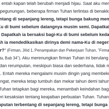
, entah kapan telah berubah menjadi hijau. Saat aku m
pegunungan, beberapa firman Tuhan terlintas di benakku
ntang di sepanjang lereng, tetapi bunga bakung me
Ku di bumi sebelum datangnya musim semi. Dapatk
? Dapatkah ia bersaksi bagi-Ku di bumi sebelum ked
h ia mendedikasikan dirinya demi nama-Ku di neger
r?
"
(Firman, Jilid 1, Penampakan dan Pekerjaan Tuhan, "Fir
. Aku merenungkan firman Tuhan ini berulang 
a, Bab 34")
an rerumputan, meskipun biasa dan sederhana, tidak 
ta. Entah mereka mengalami musim dingin yang membek
gat, mereka tetap tumbuh dan mekar tahun demi tahu
Tuhan tetapkan bagi mereka, menambah keindahan bagi
i kesaksian tentang keajaiban perbuatan Tuhan. Tuhan 
putan terbentang di sepanjang lereng, tetapi bunga