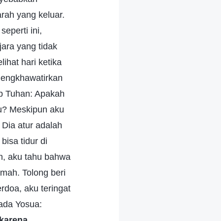
rah yang keluar.
eperti ini,
jara yang tidak
ihat hari ketika
 mengkhawatirkan
ap Tuhan: Apakah
u? Meskipun aku
 Dia atur adalah
isa tidur di
n, aku tahu bahwa
emah. Tolong beri
rdoa, aku teringat
ada Yosua:
 karena