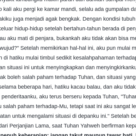
 kali aku pergi ke kamar mandi, selalu ada gumpalan da
akiku juga menjadi agak bengkak. Dengan kondisi tubuh s
eluar hidup-hidup setelah bertahun-tahun berada di pen
au aku mati di penjara, bukankah aku tidak akan bisa mel
wujud?" Setelah memikirkan hal-hal ini, aku pun mulai
 di hatiku mulai timbul sedikit kesalahpahaman terhad
 situasi ini untuk menyingkapkan dan menyingkirkank
ak boleh salah paham terhadap Tuhan, dan situasi yang
elama beberapa hari, hatiku kacau balau, dan aku tidak b
 penderitaanku, aku terus berseru kepada Tuhan, "Tuha
 salah paham terhadap-Mu, tetapi saat ini aku sangat l
tan untuk mengalami situasi di depanku ini." Setelah be
dari Perjanjian Lama, saat Tuhan Yahweh berfirman kep
 penuh keberanian; jangan takut maupun tawar hati,