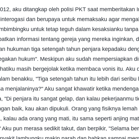
012, aku ditangkap oleh polisi PKT saat memberitakan Inj
ginterogasi dan berupaya untuk memaksaku agar mengak
bimbingku untuk tetap teguh dalam kesaksianku tanpa
patkan informasi tentang gereja yang mereka inginkan, 
an hukuman tiga setengah tahun penjara kepadaku den
akan hukum". Meskipun aku sudah mempersiapkan diri
 hatiku masih bergejolak ketika membaca vonis itu. Aku
lam benakku, "Tiga setengah tahun itu lebih dari seribu
a menjalaninya?" Aku sangat khawatir ketika mendeng
, "Di penjara itu sangat gelap, dan kalau pekerjaanmu ti
ngan baik, kau akan dipukuli. Orang yang fisiknya lemah 
, kalau ada orang yang mati, itu sama seperti anjing mat
." Aku pun merasa sedikit takut, dan berpikir, "Selama be
enyakit lambungku makin parah dan bahkan sampai me