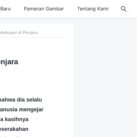
Baru
Pameran Gambar
Tentang Kami
ehidupan di Penjara
njara
bahwa dia selalu
Manusia mengejar
a kasihnya
keserakahan