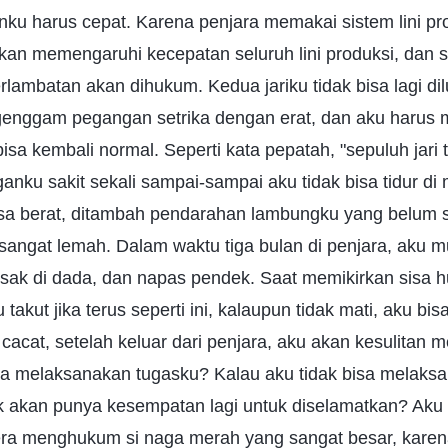
nku harus cepat. Karena penjara memakai sistem lini pro
akan memengaruhi kecepatan seluruh lini produksi, dan 
ambatan akan dihukum. Kedua jariku tidak bisa lagi di
genggam pegangan setrika dengan erat, dan aku harus
isa kembali normal. Seperti kata pepatah, "sepuluh jari 
anku sakit sekali sampai-sampai aku tidak bisa tidur di
iasa berat, ditambah pendarahan lambungku yang belum 
angat lemah. Dalam waktu tiga bulan di penjara, aku 
esak di dada, dan napas pendek. Saat memikirkan sisa
takut jika terus seperti ini, kalaupun tidak mati, aku bis
acat, setelah keluar dari penjara, aku akan kesulitan me
a melaksanakan tugasku? Kalau aku tidak bisa melaksa
k akan punya kesempatan lagi untuk diselamatkan? Aku
a menghukum si naga merah yang sangat besar, karena