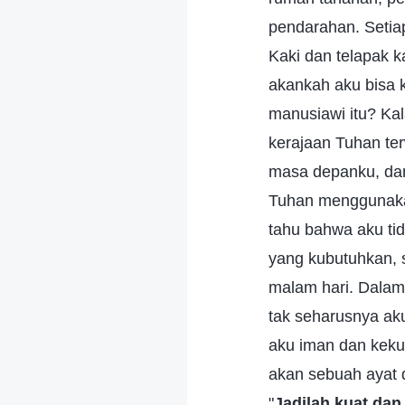
pendarahan. Setiap
Kaki dan telapak k
akankah aku bisa k
manusiawi itu? Kal
kerajaan Tuhan ter
masa depanku, dan
Tuhan menggunakan
tahu bahwa aku tid
yang kubutuhkan, s
malam hari. Dalam
tak seharusnya aku
aku iman dan kekua
akan sebuah ayat 
"
Jadilah kuat dan