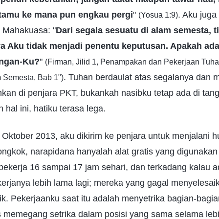
amu ke mana pun engkau pergi
"
. Aku juga
(Yosua 1:9)
 Mahakuasa: "
Dari segala sesuatu di alam semesta, t
 Aku tidak menjadi penentu keputusan. Apakah ada
tangan-Ku?
"
(Firman, Jilid 1, Penampakan dan Pekerjaan Tuh
. Tuhan berdaulat atas segalanya dan 
 Semesta, Bab 1")
hkan di penjara PKT, bukankah nasibku tetap ada di ta
hal ini, hatiku terasa lega.
n Oktober 2013, aku dikirim ke penjara untuk menjalani 
ongkok, narapidana hanyalah alat gratis yang digunakan
ekerja 16 sampai 17 jam sehari, dan terkadang kalau a
erjanya lebih lama lagi; mereka yang gagal menyelesai
ik. Pekerjaanku saat itu adalah menyetrika bagian-bagian
s memegang setrika dalam posisi yang sama selama lebi