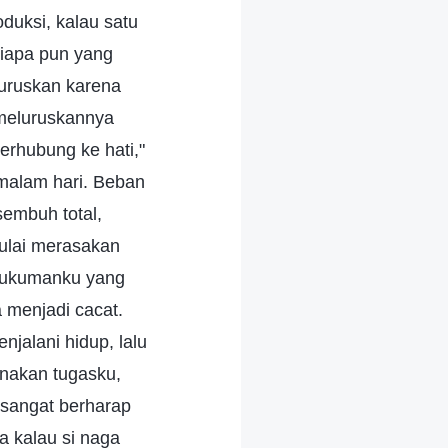
duksi, kalau satu
siapa pun yang
luruskan karena
 meluruskannya
terhubung ke hati,"
 malam hari. Beban
sembuh total,
mulai merasakan
 hukumanku yang
a menjadi cacat.
njalani hidup, lalu
nakan tugasku,
 sangat berharap
 kalau si naga