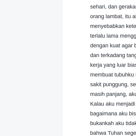
sehari, dan geraka
orang lambat, itu 
menyebabkan keterl
terlalu lama meng
dengan kuat agar b
dan terkadang tang
kerja yang luar b
membuat tubuhku s
sakit punggung, s
masih panjang, aku 
Kalau aku menjadi c
bagaimana aku bis
bukankah aku tida
bahwa Tuhan seger