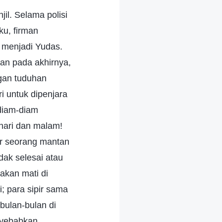
il. Selama polisi
u, firman
 menjadi Yudas.
dan pada akhirnya,
gan tuduhan
 untuk dipenjara
 diam-diam
 hari dan malam!
ar seorang mantan
dak selesai atau
akan mati di
i; para sipir sama
rbulan-bulan di
nyebabkan