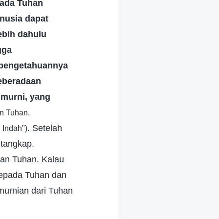
pada Tuhan
nusia dapat
ebih dahulu
gga
 pengetahuannya
keberadaan
 murni, yang
an Tuhan,
. Setelah
Indah")
itangkap.
man Tuhan. Kalau
kepada Tuhan dan
murnian dari Tuhan