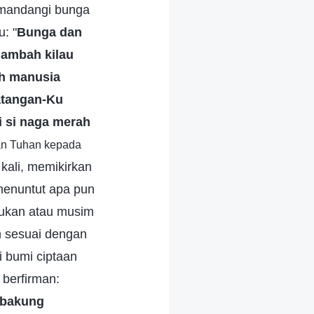
emandangi bunga
: "
Bunga dan
nambah kilau
ah manusia
atangan-Ku
i si naga merah
man Tuhan kepada
kali, memikirkan
menuntut apa pun
ukan atau musim
n sesuai dengan
 bumi ciptaan
berfirman:
 bakung