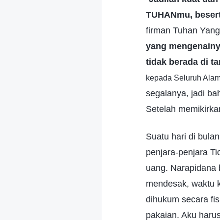
TUHANmu, besert
firman Tuhan Yang
yang mengenainya
tidak berada di 
kepada Seluruh Alam
segalanya, jadi ba
Setelah memikirkan 
Suatu hari di bula
penjara-penjara Ti
uang. Narapidana b
mendesak, waktu k
dihukum secara fis
pakaian. Aku haru