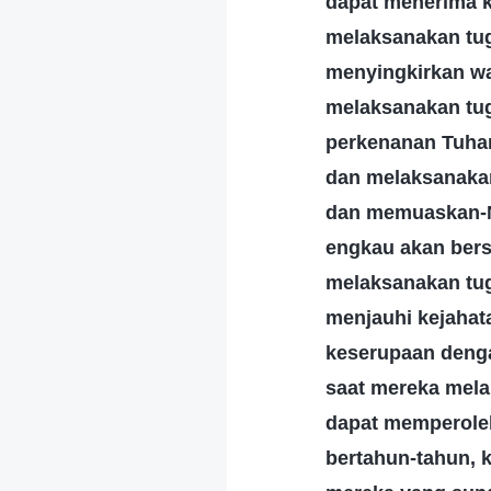
dapat menerima k
melaksanakan tu
menyingkirkan wa
melaksanakan tu
perkenanan Tuhan
dan melaksanakan
dan memuaskan-Ny
engkau akan bers
melaksanakan tug
menjauhi kejahat
keserupaan denga
saat mereka mela
dapat memperoleh
bertahun-tahun, 