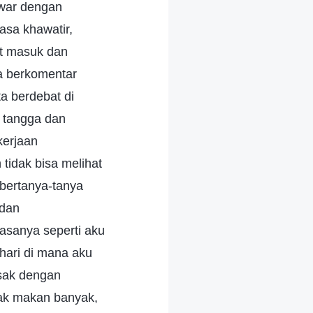
awar dengan
asa khawatir,
at masuk dan
ra berkomentar
a berdebat di
h tangga dan
kerjaan
 tidak bisa melihat
 bertanya-tanya
 dan
Rasanya seperti aku
ari di mana aku
asak dengan
dak makan banyak,