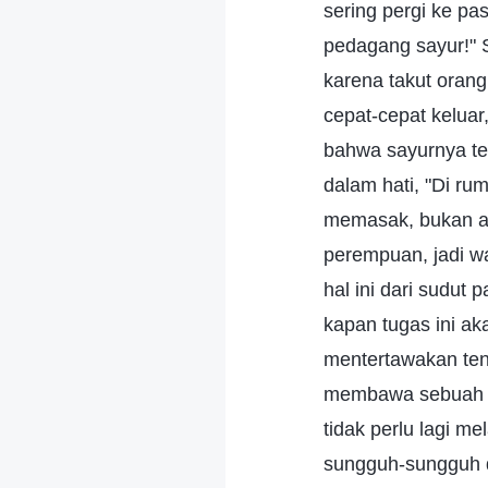
sering pergi ke p
pedagang sayur!" S
karena takut oran
cepat-cepat keluar
bahwa sayurnya ter
dalam hati, "Di ru
memasak, bukan aku
perempuan, jadi wa
hal ini dari sudut
kapan tugas ini ak
mentertawakan tent
membawa sebuah b
tidak perlu lagi m
sungguh-sungguh d