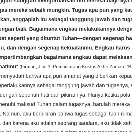
gguh-sungguh mengorbankan diri mereka bagi-Nya 
as mereka sebaik mungkin. Tugas apa pun yang ka
kan, anggaplah itu sebagai tanggung jawab dan tug
dengan baik. Bagaimana engkau melakukannya deng
at seperti yang dituntut Tuhan—dengan segenap ha
mu, dan dengan segenap kekuatanmu. Engkau haru
mempertimbangkan bagaimana engkau dapat melaksa
hatimu
"
(Firman, Jilid 3, Pembicaraan Kristus Akhir Zaman, "B
 menyadari bahwa apa pun amanat yang diberikan kepa
erlakukannya sebagai tanggung jawab dan tugasnya, s
engan sepenuh hati dan pikirannya. Hanya ketika pola 
emenuhi maksud Tuhan dalam tugasnya, barulah mereka
 Namun, aku berpikiran bahwa tugas sebagai tuan ruma
, dan karena aku adalah seorang saudara, aku tidak se