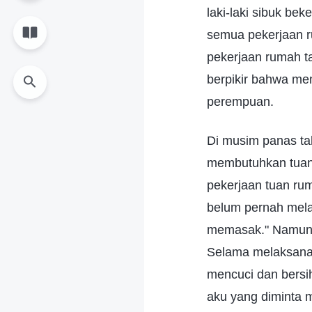
laki-laki sibuk bek
semua pekerjaan r
pekerjaan rumah t
berpikir bahwa me
perempuan.
Di musim panas t
membutuhkan tuan 
pekerjaan tuan rum
belum pernah mela
memasak." Namun, 
Selama melaksanak
mencuci dan bersih
aku yang diminta