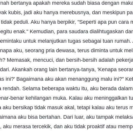
pernah bertanya apakah mereka sudah biasa dengan ma
nyak kubis, jadi aku hanya merebusnya, dan meskipun p
u tidak peduli. Aku hanya berpikir, "Seperti apa pun car
begitu enak." Kemudian, para saudara dialihtugaskan da
emintaku untuk melanjutkan tugas sebagai tuan rumah.
enapa aku, seorang pria dewasa, terus diminta untuk m
h? Memasak, mencuci, dan bersih-bersih adalah pekerj
dari. Akankah orang lain bertanya-tanya, 'Kenapa seor
s ini?' Bagaimana aku akan menanggung malu ini?" Ket
sa rendah. Selama beberapa waktu itu, aku berada dala
nar-benar kehilangan muka. Kalau aku meninggalkan tu
aku bersikap tidak masuk akal, tetapi kalau aku terus
aimana aku bisa bertahan. Dari luar, aku tampak melak
ti, aku merasa tercekik, dan aku tidak proaktif atau mem