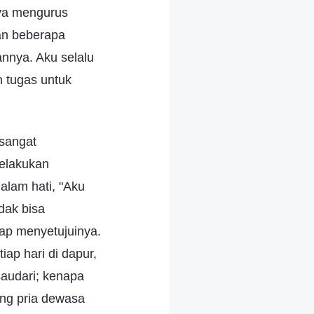
inya mengurus
an beberapa
nnya. Aku selalu
 tugas untuk
sangat
elakukan
alam hati, "Aku
dak bisa
ap menyetujuinya.
ap hari di dapur,
 saudari; kenapa
ng pria dewasa