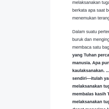
melaksanakan tugas
berkata apa saat 
menemukan terang 
Dalam suatu perte
buruk dan menging
membaca satu bagi
yang Tuhan perca
manusia. Apa pun
kaulaksanakan. .
sendiri—itulah y
melaksanakan tug
membalas kasih T
melaksanakan tug