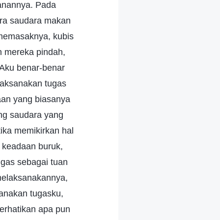
kanannya. Pada
ara saudara makan
a memasaknya, kubis
n mereka pindah,
 Aku benar-benar
elaksanakan tugas
aan yang biasanya
ang saudara yang
ika memikirkan hal
m keadaan buruk,
gas sebagai tuan
 melaksanakannya,
sanakan tugasku,
perhatikan apa pun