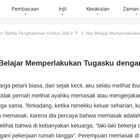
Pembacaan
Injil
Kesaksian
Zaman 
 Takhta Penghakiman Kristus Jilid 8
1. Aku Belajar Memperlakuk
 Belajar Memperlakukan Tugasku denga
luarga petani biasa, dan sejak kecil, aku selalu melihat 
u tidak pernah melihat ayahku memasak atau mengerjak
ga sama. Terkadang, ketika nenekku keluar seharian, k
da memasak, karena dia percaya bahwa memasak adalah
ihat bahwa di kebanyakan keluarga, "laki-laki bekerja 
ani pekerjaan rumah tangga": Perempuan memasak di