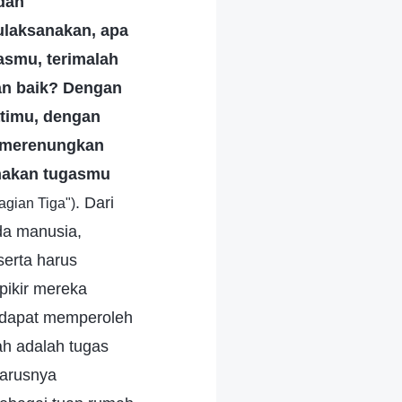
dan
ulaksanakan, apa
asmu, terimalah
an baik? Dengan
timu, dengan
s merenungkan
nakan tugasmu
. Dari
agian Tiga")
da manusia,
erta harus
pikir mereka
 dapat memperoleh
h adalah tugas
harusnya