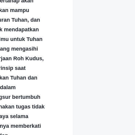
ertahap akan
 akan mampu
uran Tuhan, dan
uk mendapatkan
rimu untuk Tuhan
yang mengasihi
rjaan Roh Kudus,
insip saat
akan Tuhan dan
 dalam
ngsur bertumbuh
nakan tugas tidak
caya selama
anya memberkati