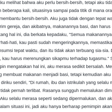
ku melihat bahwa aku perlu bersih-bersih, tetapi aku ti
beberapa kali, situasinya sampai pada titik di mana oran
embantu bersih-bersih. Aku juga tidak dengan tepat w
rim gereja, dan akibatnya, makanannya basi, dan harus 
tang hal ini, dia berkata kepadaku, "Semua makanannya
erhati-hati, kau pasti sudah mengeringkannya, memasti
umsi tepat waktu, dan itu tidak akan terbuang sia-sia.
ni, kau harus merenungkan sikapmu terhadap tugasmu." 
n mengatakan hal ini, aku merasa sedikit bersalah. M
ng membuat makanan menjadi basi, tetapi kemudian ak
iriku sendiri, "Di rumah, ibu dan istrikulah yang selal
tidak pernah terlibat. Rasanya sungguh memalukan dim
!" Aku selalu merasa seperti sedang dipermalukan, dan aku
alam situasi ini, jadi aku hanya berharap pemimpin aka