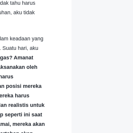
idak tahu harus
han, aku tidak
alam keadaan yang
 Suatu hari, aku
ugas? Amanat
aksanakan oleh
harus
n posisi mereka
ereka harus
n realistis untuk
seperti ini saat
amai, mereka akan