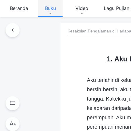
Beranda
Buku
Video
Lagu Pujian
Kesaksian Pengalaman di Hadapan
1. Aku
Aku terlahir di ke
bersih-bersih, ak
tangga. Kakekku ju
kelaparan daripa
perempuan. Aku mel
perempuan menang