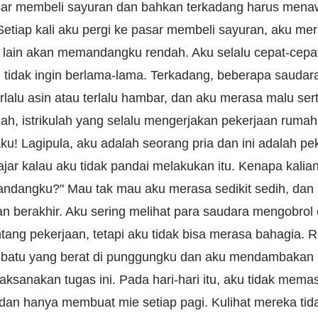
asar membeli sayuran dan bahkan terkadang harus men
etiap kali aku pergi ke pasar membeli sayuran, aku mer
g lain akan memandangku rendah. Aku selalu cepat-cep
, tidak ingin berlama-lama. Terkadang, beberapa sauda
lalu asin atau terlalu hambar, dan aku merasa malu sert
mah, istrikulah yang selalu mengerjakan pekerjaan ruma
! Lagipula, aku adalah seorang pria dan ini adalah pe
jar kalau aku tidak pandai melakukan itu. Kenapa kalian
 pandangku?" Mau tak mau aku merasa sedikit sedih, dan
an berakhir. Aku sering melihat para saudara mengobrol
ang pekerjaan, tetapi aku tidak bisa merasa bahagia. 
atu yang berat di punggungku dan aku mendambakan h
elaksanakan tugas ini. Pada hari-hari itu, aku tidak mem
an hanya membuat mie setiap pagi. Kulihat mereka ti