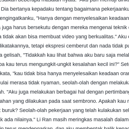
. Dia bertanya kepadaku tentang bagaimana pekerjaank
 mengingatkanku, "Hanya dengan menyelesaikan keadaan
ta juga harus bersekutu dengan mereka mengenai teknik d
a tidak akan bisa membuat video yang berkualitas." Aku 
ikatakannya, tetapi ekspresi cemberut dan nada tidak 
gelisah, "Tidakkah kau lihat bahwa aku baru saja mel
 kau terus mengungkit-ungkit kesalahan kecil ini?" Set
ata, "kau tidak bisa hanya menyelesaikan keadaan ora
mulai merasa tidak nyaman, seolah-olah dengan melakukan
ah. "Aku juga melakukan berbagai hal dengan pertimba
ahan yang dilakukan pada saat sembrono. Apakah kau
t buruk? Seolah-olah pekerjaan yang telah kulakukan s
tidak ada nilainya." Li Ran masih meringkas masalah dala
ngin terus mendengarkan, dan aku membentak balik kepad