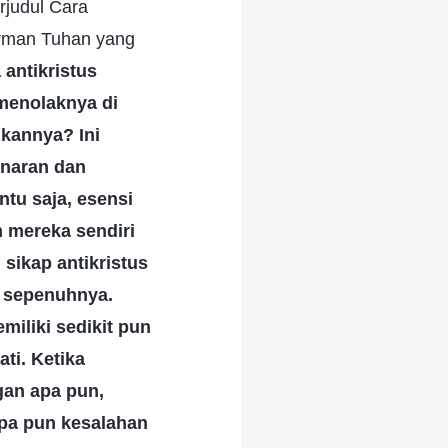
rjudul Cara
irman Tuhan yang
 antikristus
menolaknya di
kannya? Ini
enaran dan
tu saja, esensi
 mereka sendiri
 sikap antikristus
g sepenuhnya.
iliki sedikit pun
ti. Ketika
gan apa pun,
apa pun kesalahan