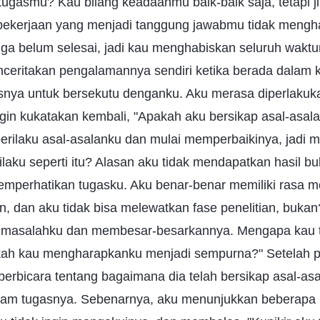
tugasmu? Kau bilang keadaanmu baik-baik saja, tetapi 
ekerjaan yang menjadi tanggung jawabmu tidak mengh
uga belum selesai, jadi kau menghabiskan seluruh waktu
eritakan pengalamannya sendiri ketika berada dalam 
snya untuk bersekutu denganku. Aku merasa diperlakukan
gin kukatakan kembali, "Apakah aku bersikap asal-asala
erilaku asal-asalanku dan mulai memperbaikinya, jadi
rilaku seperti itu? Alasan aku tidak mendapatkan hasil b
 memperhatikan tugasku. Aku benar-benar memiliki rasa
, dan aku tidak bisa melewatkan fase penelitian, bukan
 masalahku dan membesar-besarkannya. Mengapa kau t
ah kau mengharapkanku menjadi sempurna?" Setelah p
erbicara tentang bagaimana dia telah bersikap asal-asa
am tugasnya. Sebenarnya, aku menunjukkan beberapa p