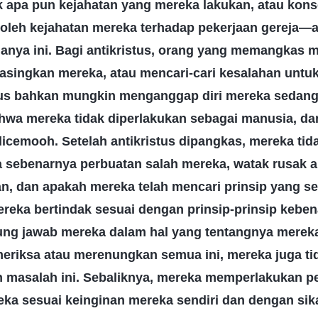
 apa pun kejahatan yang mereka lakukan, atau kon
oleh kejahatan mereka terhadap pekerjaan gereja—an
nya ini. Bagi antikristus, orang yang memangkas 
singkan mereka, atau mencari-cari kesalahan untu
tus bahkan mungkin menganggap diri mereka sedan
hwa mereka tidak diperlakukan sebagai manusia, d
icemooh. Setelah antikristus dipangkas, mereka tid
sebenarnya perbuatan salah mereka, watak rusak a
an, dan apakah mereka telah mencari prinsip yang 
reka bertindak sesuai dengan prinsip-prinsip keben
ng jawab mereka dalam hal yang tentangnya mereka
eriksa atau merenungkan semua ini, mereka juga ti
 masalah ini. Sebaliknya, mereka memperlakukan 
reka sesuai keinginan mereka sendiri dan dengan s