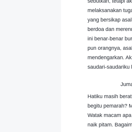
sebutkan, tetapi a
melaksanakan tugas
yang bersikap asal
berdoa dan merenu
ini benar-benar bu
pun orangnya, asa
mendengarkan. Aku
saudari-saudariku l
Juma
Hatiku masih bera
begitu pemarah? M
Watak macam apa i
naik pitam. Bagai