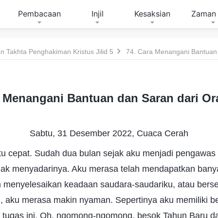
Pembacaan
Injil
Kesaksian
Zaman 
 Takhta Penghakiman Kristus Jilid 5
74. Cara Menangani Bantuan 
a Menangani Bantuan dan Saran dari Or
Sabtu, 31 Desember 2022, Cuaca Cerah
itu cepat. Sudah dua bulan sejak aku menjadi pengawas
dak menyadarinya. Aku merasa telah mendapatkan banyak
lam menyelesaikan keadaan saudara-saudariku, atau bers
, aku merasa makin nyaman. Sepertinya aku memiliki be
k tugas ini. Oh, ngomong-ngomong, besok Tahun Baru d