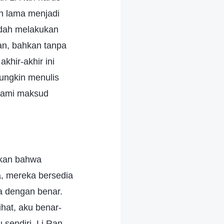
h lama menjadi
udah melakukan
n, bahkan tanpa
khir-akhir ini
ungkin menulis
hami maksud
akan bahwa
, mereka bersedia
a dengan benar.
hat, aku benar-
 sendiri. Li Ran