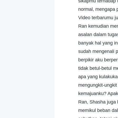
sikapmu terhadap 
normal, mengapa p
Video terbarumu j
Ran kemudian menc
asalan dalam tuga
banyak hal yang in
sudah mengenali p
berpikir aku berpe
tidak betul-betul
apa yang kulakukan
mengungkit-ungkit
kemajuanku? Apak
Ran, Shasha juga b
memikul beban dal