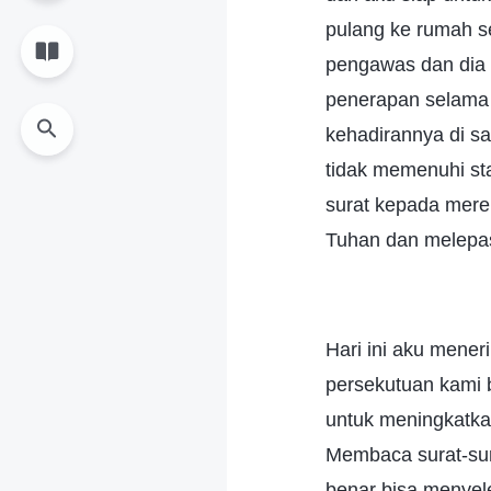
pulang ke rumah s
pengawas dan dia
penerapan selama
kehadirannya di sa
tidak memenuhi st
surat kepada mer
Tuhan dan melepas
Hari ini aku mene
persekutuan kami
untuk meningkatka
Membaca surat-sur
benar bisa menyele