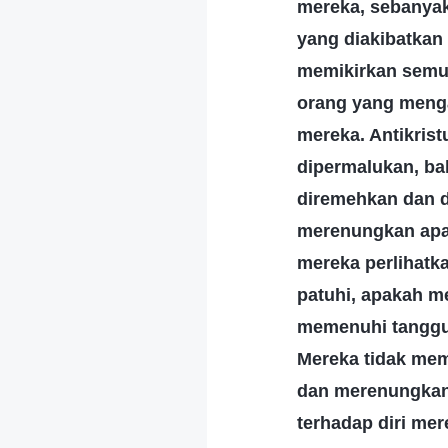
mereka, sebanyak
yang diakibatkan 
memikirkan semua
orang yang menga
mereka. Antikris
dipermalukan, ba
diremehkan dan d
merenungkan apa 
mereka perlihatk
patuhi, apakah me
memenuhi tanggu
Mereka tidak mem
dan merenungkan
terhadap diri me