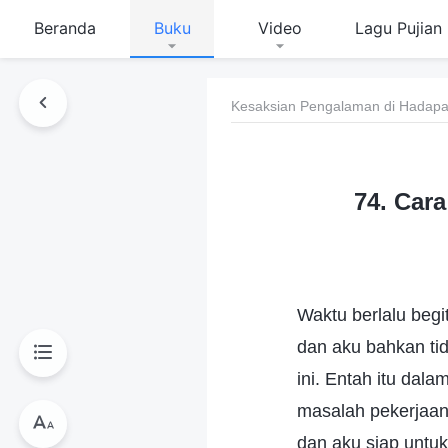
Beranda
Buku
Video
Lagu Pujian
Kesaksian Pengalaman di Hadapan
74. Car
Waktu berlalu beg
dan aku bahkan ti
ini. Entah itu da
masalah pekerjaan
dan aku siap untu