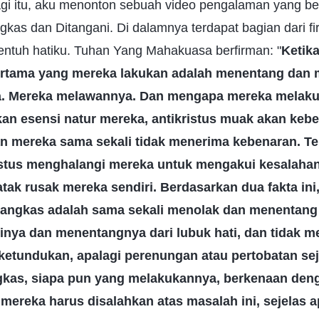
 Pagi itu, aku menonton sebuah video pengalaman yang be
kas dan Ditangani. Di dalamnya terdapat bagian dari f
ntuh hatiku. Tuhan Yang Mahakuasa berfirman: "
Ketika
ertama yang mereka lakukan adalah menentang dan 
ka. Mereka melawannya. Dan mengapa mereka melaku
kan esensi natur mereka, antikristus muak akan keb
 mereka sama sekali tidak menerima kebenaran. Ten
istus menghalangi mereka untuk mengakui kesalahan
ak rusak mereka sendiri. Berdasarkan dua fakta ini,
pangkas adalah sama sekali menolak dan menentan
ya dan menentangnya dari lubuk hati, dan tidak mem
ketundukan, apalagi perenungan atau pertobatan seja
ngkas, siapa pun yang melakukannya, berkenaan den
mereka harus disalahkan atas masalah ini, sejelas 