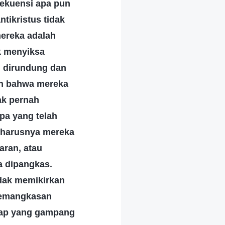
sekuensi apa pun
tikristus tidak
mereka adalah
k menyiksa
g dirundung dan
an bahwa mereka
ak pernah
pa yang telah
seharusnya mereka
aran, atau
 dipangkas.
dak memikirkan
pemangkasan
ikap yang gampang