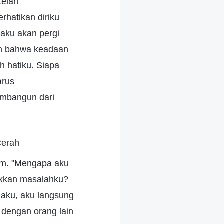
telah
rhatikan diriku
 aku akan pergi
an bahwa keadaan
h hatiku. Siapa
arus
embangun dari
Cerah
am. "Mengapa aku
ukkan masalahku?
 aku, aku langsung
 dengan orang lain