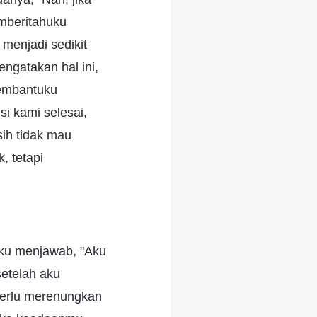
mberitahuku
menjadi sedikit
gatakan hal ini,
membantuku
i kami selesai,
sih tidak mau
, tetapi
 Aku menjawab, "Aku
setelah aku
perlu merenungkan