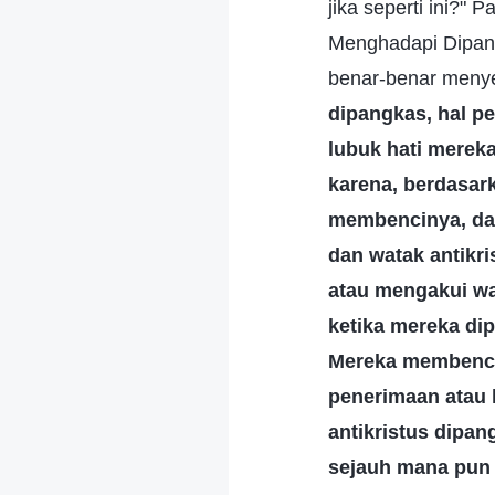
jika seperti ini?"
Menghadapi Dipang
benar-benar menye
dipangkas, hal p
lubuk hati mere
karena, berdasar
membencinya, dan
dan watak antikr
atau mengakui wat
ketika mereka di
Mereka membencin
penerimaan atau 
antikristus dipa
sejauh mana pun 