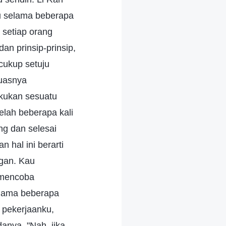
u selama beberapa
 setiap orang
an prinsip-prinsip,
cukup setuju
puasnya
akukan sesuatu
elah beberapa kali
ng dan selesai
 hal ini berarti
ngan. Kau
 mencoba
elama beberapa
m pekerjaanku,
anya, "Nah, jika