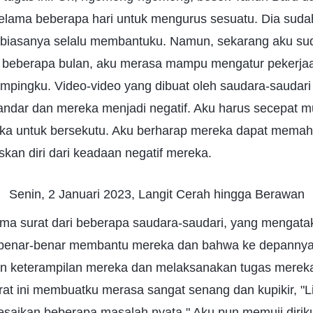
elama beberapa hari untuk mengurus sesuatu. Dia suda
 biasanya selalu membantuku. Namun, sekarang aku s
 beberapa bulan, aku merasa mampu mengatur pekerjaa
mpingku. Video-video yang dibuat oleh saudara-saudari a
andar dan mereka menjadi negatif. Aku harus secepat m
eka untuk bersekutu. Aku berharap mereka dapat mema
kan diri dari keadaan negatif mereka.
Senin, 2 Januari 2023, Langit Cerah hingga Berawan
rima surat dari beberapa saudara-saudari, yang mengat
 benar-benar membantu mereka dan bahwa ke depannya
n keterampilan mereka dan melaksanakan tugas merek
at ini membuatku merasa sangat senang dan kupikir, "Li
saikan beberapa masalah nyata." Aku pun memuji diriku