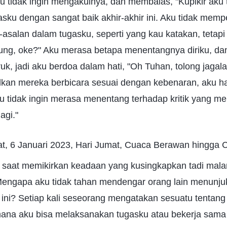
ku tidak ingin mengakuinya, dan membalas, "Kupikir aku 
ku dengan sangat baik akhir-akhir ini. Aku tidak mempe
-asalan dalam tugasku, seperti yang kau katakan, tetapi
ng, oke?" Aku merasa betapa menentangnya diriku, d
ruk, jadi aku berdoa dalam hati, "Oh Tuhan, tolong jagala
lkan mereka berbicara sesuai dengan kebenaran, aku h
 tidak ingin merasa menentang terhadap kritik yang m
agi."
t, 6 Januari 2023, Hari Jumat, Cuaca Berawan hingga 
t saat memikirkan keadaan yang kusingkapkan tadi mal
engapa aku tidak tahan mendengar orang lain menunj
ni? Setiap kali seseorang mengatakan sesuatu tentang
mana aku bisa melaksanakan tugasku atau bekerja sama