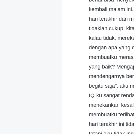
kembali malam ini
hari terakhir dan
tidaklah cukup, ki
kalau tidak, merek
dengan apa yang d
membuatku merasa 
yang baik? Mengapa
mendengarnya berk
begitu saja", aku 
IQ-ku sangat rend
menekankan kesal
membuatku terliha
hari terakhir ini 
tetapi aku tidak i