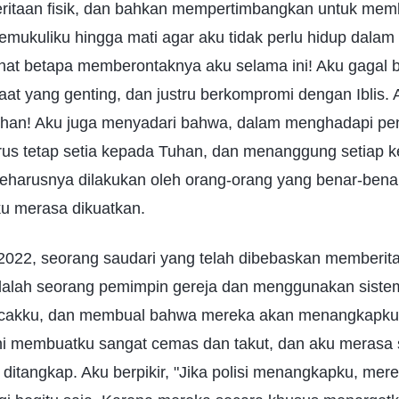
itaan fisik, dan bahkan mempertimbangkan untuk membi
ukuliku hingga mati agar aku tidak perlu hidup dalam 
hat betapa memberontaknya aku selama ini! Aku gagal b
at yang genting, dan justru berkompromi dengan Iblis.
an! Aku juga menyadari bahwa, dalam menghadapi pe
rus tetap setia kepada Tuhan, dan menanggung setiap 
 seharusnya dilakukan oleh orang-orang yang benar-ben
u merasa dikuatkan.
2022, seorang saudari yang telah dibebaskan memberita
dalah seorang pemimpin gereja dan menggunakan sist
acakku, dan membual bahwa mereka akan menangkapku b
ni membuatku sangat cemas dan takut, dan aku merasa s
itangkap. Aku berpikir, "Jika polisi menangkapku, mere