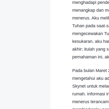
menghadapi pender
menangkap dan mem
menerus. Aku meli
Tuhan pada saat-sa
mengecewakan Tuh
kesukaran, aku ha
akhir; itulah yang
pemahaman ini, ak
Pada bulan Maret 
mengetahui aku a
Skynet untuk mel
rumah. Informasi i
menerus terancam d