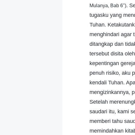
. S
Mulanya, Bab 6")
tugasku yang mende
Tuhan. Ketakutanku
menghindari agar t
ditangkap dan tida
tersebut disita ol
kepentingan gereja
penuh risiko, aku
kendali Tuhan. Apa
mengizinkannya, po
Setelah merenungk
saudari itu, kami 
memberi tahu saud
memindahkan kitab