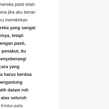
ereka pasti telah
ana jika aku benar-
aku memikirkan
ereka yang sangat
nya, tetapi
engan pasti,
 penakut, itu
 menyeberangi
cara yang
ta harus berdoa
 bergantung
atih dalam roh
atas seluruh
 Kristus pada