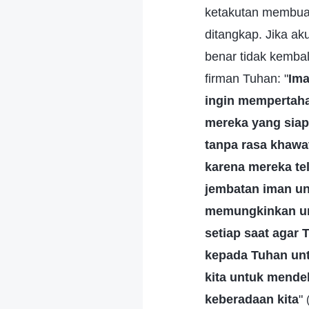
ketakutan membuat
ditangkap. Jika ak
benar tidak kemba
firman Tuhan: "
Ima
ingin mempertaha
mereka yang siap
tanpa rasa khawat
karena mereka tel
jembatan iman un
memungkinkan unt
setiap saat agar
kepada Tuhan untu
kita untuk mende
keberadaan kita
"