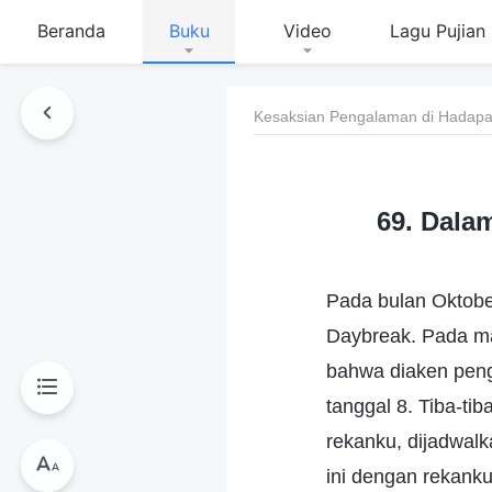
Beranda
Buku
Video
Lagu Pujian
Kesaksian Pengalaman di Hadapan
69. Dala
Pada bulan Oktobe
Daybreak. Pada m
bahwa diaken pengi
tanggal 8. Tiba-ti
rekanku, dijadwal
ini dengan rekank