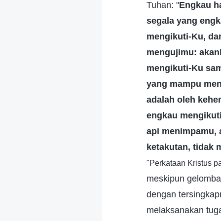
Tuhan: "
Engkau h
segala yang engk
mengikuti-Ku, da
mengujimu: akan
mengikuti-Ku sam
yang mampu mengh
adalah oleh keh
engkau mengikuti
api menimpamu, a
ketakutan, tidak
"Perkataan Kristus p
meskipun gelomban
dengan tersingkap
melaksanakan tuga