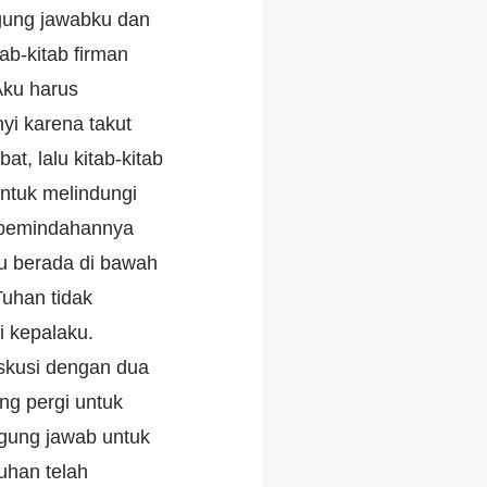
gung jawabku dan
ab-kitab firman
Aku harus
yi karena takut
t, lalu kitab-kitab
untuk melindungi
s pemindahannya
u berada di bawah
Tuhan tidak
i kepalaku.
iskusi dengan dua
ng pergi untuk
ggung jawab untuk
uhan telah