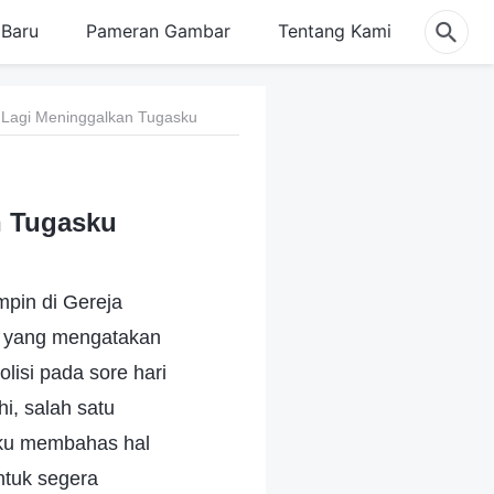
Baru
Pameran Gambar
Tentang Kami
 Lagi Meninggalkan Tugasku
n Tugasku
pin di Gereja
t yang mengatakan
lisi pada sore hari
i, salah satu
Aku membahas hal
ntuk segera