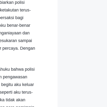
arkan polisi
ketakutan terus-
ersaksi bagi
 Aku benar-benar
nganiayaan dan
kesukaran sampai
ar percaya. Dengan
huku bahwa polisi
em pengawasan
egitu aku keluar
eperti aku terus-
ka tidak akan