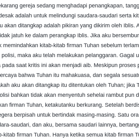
ekarang gereja sedang menghadapi penangkapan, tang
sak adalah untuk melindungi saudara-saudari serta kit
 akan ditangkap adalah pikiran yang dikirim oleh Iblis. 
idak jatuh ke dalam perangkap Iblis. Jika aku bersembun
k memindahkan kitab-kitab firman Tuhan sebelum terlamba
eh polisi, maka aku telah melakukan pelanggaran. Gagal 
 pada saat kritis ini akan menjadi aib. Meskipun prose
 percaya bahwa Tuhan itu mahakuasa, dan segala sesuat
kah aku akan ditangkap itu ditentukan oleh Tuhan; jika 
lisi bahkan tidak akan menyentuh sehelai rambut pun d
an firman Tuhan, ketakutanku berkurang. Setelah berd
segera berpisah untuk bertindak masing-masing. Satu ora
ara-saudari, dan aku, bersama saudari lainnya, bertan
-kitab firman Tuhan. Hanya ketika semua kitab firman T