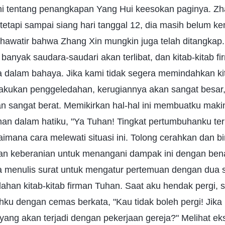
hi tentang penangkapan Yang Hui keesokan paginya. Zh
tetapi sampai siang hari tanggal 12, dia masih belum ke
khawatir bahwa Zhang Xin mungkin juga telah ditangkap.
banyak saudara-saudari akan terlibat, dan kitab-kitab fi
 dalam bahaya. Jika kami tidak segera memindahkan kita
lakukan penggeledahan, kerugiannya akan sangat besar
 sangat berat. Memikirkan hal-hal ini membuatku makin
an dalam hatiku, "Ya Tuhan! Tingkat pertumbuhanku ter
aimana cara melewati situasi ini. Tolong cerahkan dan b
dan keberanian untuk menangani dampak ini dengan bena
a menulis surat untuk mengatur pertemuan dengan dua s
an kitab-kitab firman Tuhan. Saat aku hendak pergi, s
ku dengan cemas berkata, "Kau tidak boleh pergi! Jika
 yang akan terjadi dengan pekerjaan gereja?" Melihat e