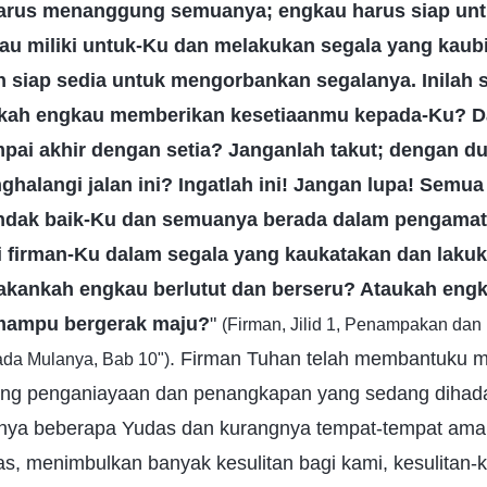
arus menanggung semuanya; engkau harus siap un
au miliki untuk-Ku dan melakukan segala yang kaub
n siap sedia untuk mengorbankan segalanya. Inilah 
kah engkau memberikan kesetiaanmu kepada-Ku? D
pai akhir dengan setia? Janganlah takut; dengan d
alangi jalan ini? Ingatlah ini! Jangan lupa! Semua 
endak baik-Ku dan semuanya berada dalam pengamat
 firman-Ku dalam segala yang kaukatakan dan lakuk
kankah engkau berlutut dan berseru? Ataukah eng
 mampu bergerak maju?
"
(Firman, Jilid 1, Penampakan dan
. Firman Tuhan telah membantuku
ada Mulanya, Bab 10")
g penganiayaan dan penangkapan yang sedang dihadapi
nya beberapa Yudas dan kurangnya tempat-tempat ama
s, menimbulkan banyak kesulitan bagi kami, kesulitan-k