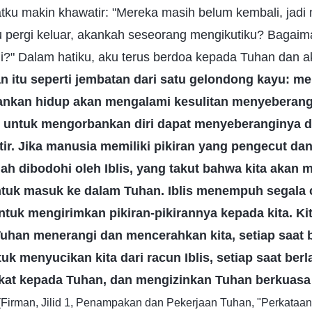
ku makin khawatir: "Mereka masih belum kembali, jadi m
u pergi keluar, akankah seseorang mengikutiku? Bagaim
li?" Dalam hatiku, aku terus berdoa kepada Tuhan dan 
n itu seperti jembatan dari satu gelondong kayu: m
nkan hidup akan mengalami kesulitan menyeberangi
 untuk mengorbankan diri dapat menyeberanginya d
ir. Jika manusia memiliki pikiran yang pengecut dan
ah dibodohi oleh Iblis, yang takut bahwa kita akan
tuk masuk ke dalam Tuhan. Iblis menempuh segala 
uk mengirimkan pikiran-pikirannya kepada kita. Ki
 Tuhan menerangi dan mencerahkan kita, setiap saat
k menyucikan kita dari racun Iblis, setiap saat berl
kat kepada Tuhan, dan mengizinkan Tuhan berkuasa 
(Firman, Jilid 1, Penampakan dan Pekerjaan Tuhan, "Perkataan