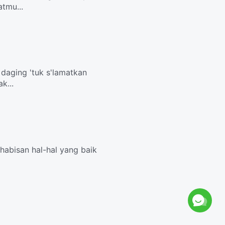
tmu...
i daging 'tuk s'lamatkan
k...
habisan hal-hal yang baik