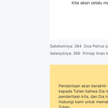
Kita akan selalu m
Sebelumnya:
384 Doa Petrus s
Selanjutnya:
386 Prinsip Iman 
Penderitaan akan berakhir 
kepada Tuhan bahwa Dia 
penderitaan kita, dan Dia 
Hubungi kami untuk memah
Tuhan.