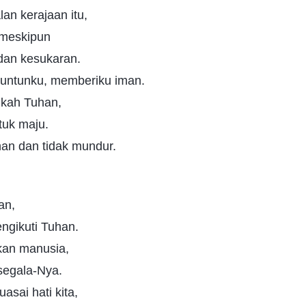
lan kerajaan itu,
 meskipun
dan kesukaran.
untunku, memberiku iman.
gkah Tuhan,
tuk maju.
han dan tidak mundur.
an,
engikuti Tuhan.
an manusia,
segala-Nya.
sai hati kita,