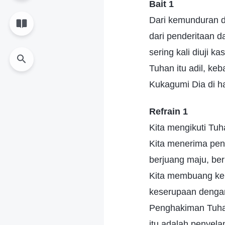
Bait 1
Dari kemunduran d
dari penderitaan d
sering kali diuji 
Tuhan itu adil, keb
Kukagumi Dia di ha
Refrain 1
Kita mengikuti Tuh
Kita menerima pe
berjuang maju, be
Kita membuang ker
keserupaan dengan 
Penghakiman Tuha
itu adalah penyel