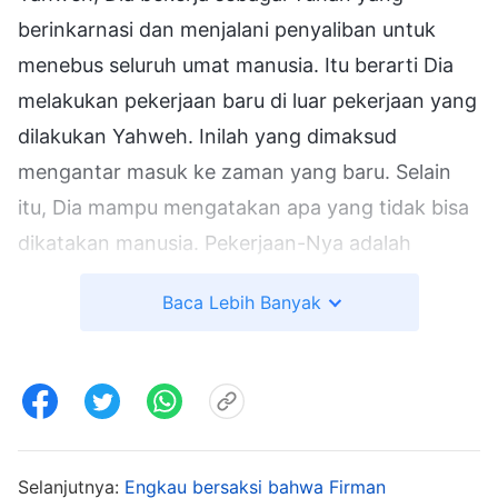
berinkarnasi dan menjalani penyaliban untuk
menebus seluruh umat manusia. Itu berarti Dia
melakukan pekerjaan baru di luar pekerjaan yang
dilakukan Yahweh. Inilah yang dimaksud
mengantar masuk ke zaman yang baru. Selain
itu, Dia mampu mengatakan apa yang tidak bisa
dikatakan manusia. Pekerjaan-Nya adalah
pekerjaan dalam pengelolaan Tuhan dan
Baca Lebih Banyak
melibatkan seluruh umat manusia. Dia tidak
bekerja dalam diri beberapa orang saja;
pekerjaan-Nya juga tidak hanya memimpin
beberapa orang saja. Adapun tentang
bagaimana Tuhan berinkarnasi menjadi manusia,
Selanjutnya:
Engkau bersaksi bahwa Firman
bagaimana Roh memberikan pewahyuan pada