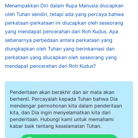
Menampakkan Diri dalam Rupa Manusia diucapkan
saat itu, dan bagaimana Roh turun ke atas
oleh Tuhan sendiri, tetapi ada yang percaya bahwa
seorang manusia untuk melakukan pekerjaan—
perkataan-perkataan ini diucapkan oleh seseorang
ini adalah hal-hal yang tidak dapat dilihat atau
yang mendapat pencerahan dari Roh Kudus. Apa
disentuh manusia. Adalah sama sekali tidak
sebenarnya perbedaan antara perkataan yang
mungkin kebenaran-kebenaran ini bisa menjadi
diungkapkan oleh Tuhan yang berinkarnasi dan
bukti bahwa Dia adalah Tuhan yang berinkarnasi.
perkataan yang diucapkan oleh seseorang yang
mendapat pencerahan dari Roh Kudus?
Karena itu, perbedaan hanya bisa terlihat lewat
perkataan dan pekerjaan Tuhan, yang
merupakan sesuatu yang nyata bagi manusia.
Penderitaan akan berakhir dan air mata akan
Hanya inilah yang nyata. Ini karena perkara-
berhenti. Percayalah kepada Tuhan bahwa Dia
mendengar permohonan kita dalam penderitaan
perkara Roh tidak dapat dilihat olehmu dan
kita, dan Dia ingin menyelamatkan kita dari
hanya bisa dikenali secara jelas oleh Tuhan
penderitaan. Hubungi kami untuk memahami
kabar baik tentang keselamatan Tuhan.
sendiri, dan bahkan daging Tuhan yang
berinkarnasi pun tidak mengetahui semuanya;