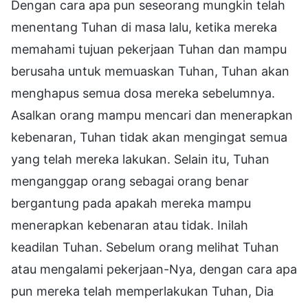
Dengan cara apa pun seseorang mungkin telah
menentang Tuhan di masa lalu, ketika mereka
memahami tujuan pekerjaan Tuhan dan mampu
berusaha untuk memuaskan Tuhan, Tuhan akan
menghapus semua dosa mereka sebelumnya.
Asalkan orang mampu mencari dan menerapkan
kebenaran, Tuhan tidak akan mengingat semua
yang telah mereka lakukan. Selain itu, Tuhan
menganggap orang sebagai orang benar
bergantung pada apakah mereka mampu
menerapkan kebenaran atau tidak. Inilah
keadilan Tuhan. Sebelum orang melihat Tuhan
atau mengalami pekerjaan-Nya, dengan cara apa
pun mereka telah memperlakukan Tuhan, Dia