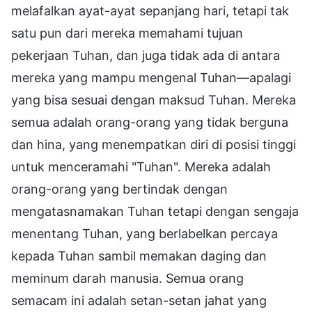
melafalkan ayat-ayat sepanjang hari, tetapi tak
satu pun dari mereka memahami tujuan
pekerjaan Tuhan, dan juga tidak ada di antara
mereka yang mampu mengenal Tuhan—apalagi
yang bisa sesuai dengan maksud Tuhan. Mereka
semua adalah orang-orang yang tidak berguna
dan hina, yang menempatkan diri di posisi tinggi
untuk menceramahi "Tuhan". Mereka adalah
orang-orang yang bertindak dengan
mengatasnamakan Tuhan tetapi dengan sengaja
menentang Tuhan, yang berlabelkan percaya
kepada Tuhan sambil memakan daging dan
meminum darah manusia. Semua orang
semacam ini adalah setan-setan jahat yang