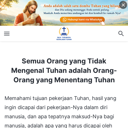
Semua Orang yang Tidak Mengenal Tuhan adalah Orang-Orang yang Menentang Tuhan
Semua Orang yang Tidak
Mengenal Tuhan adalah Orang-
Orang yang Menentang Tuhan
Memahami tujuan pekerjaan Tuhan, hasil yang
ingin dicapai dari pekerjaan-Nya dalam diri
manusia, dan apa tepatnya maksud-Nya bagi
manusia, adalah apa yang harus dicapai oleh