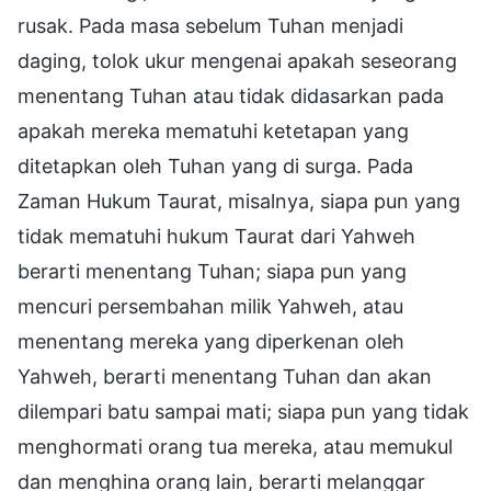
rusak. Pada masa sebelum Tuhan menjadi
daging, tolok ukur mengenai apakah seseorang
menentang Tuhan atau tidak didasarkan pada
apakah mereka mematuhi ketetapan yang
ditetapkan oleh Tuhan yang di surga. Pada
Zaman Hukum Taurat, misalnya, siapa pun yang
tidak mematuhi hukum Taurat dari Yahweh
berarti menentang Tuhan; siapa pun yang
mencuri persembahan milik Yahweh, atau
menentang mereka yang diperkenan oleh
Yahweh, berarti menentang Tuhan dan akan
dilempari batu sampai mati; siapa pun yang tidak
menghormati orang tua mereka, atau memukul
dan menghina orang lain, berarti melanggar