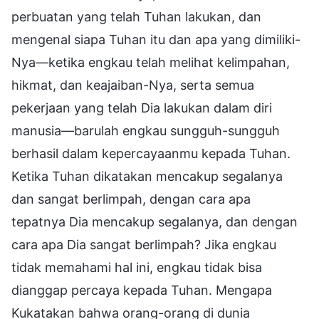
perbuatan yang telah Tuhan lakukan, dan
mengenal siapa Tuhan itu dan apa yang dimiliki-
Nya—ketika engkau telah melihat kelimpahan,
hikmat, dan keajaiban-Nya, serta semua
pekerjaan yang telah Dia lakukan dalam diri
manusia—barulah engkau sungguh-sungguh
berhasil dalam kepercayaanmu kepada Tuhan.
Ketika Tuhan dikatakan mencakup segalanya
dan sangat berlimpah, dengan cara apa
tepatnya Dia mencakup segalanya, dan dengan
cara apa Dia sangat berlimpah? Jika engkau
tidak memahami hal ini, engkau tidak bisa
dianggap percaya kepada Tuhan. Mengapa
Kukatakan bahwa orang-orang di dunia