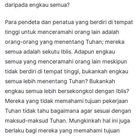
daripada engkau semua?
Para pendeta dan penatua yang berdiri di tempat
tinggi untuk menceramahi orang lain adalah
orang-orang yang menentang Tuhan; mereka
semua adalah sekutu Iblis. Adapun engkau
semua yang menceramahi orang lain meskipun
tidak berdiri di tempat tinggi, bukankah engkau
semua lebih menentang Tuhan? Bukankah
engkau semua lebih bersekongkol dengan Iblis?
Mereka yang tidak memahami tujuan pekerjaan
Tuhan tidak tahu bagaimana agar sesuai dengan
maksud-maksud Tuhan. Mungkinkah hal ini juga
berlaku bagi mereka yang memahami tujuan