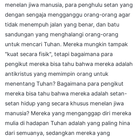
menelan jiwa manusia, para penghulu setan yang
dengan sengaja mengganggu orang-orang agar
tidak menempuh jalan yang benar, dan batu
sandungan yang menghalangi orang-orang
untuk mencari Tuhan. Mereka mungkin tampak
"kuat secara fisik", tetapi bagaimana para
pengikut mereka bisa tahu bahwa mereka adalah
antikristus yang memimpin orang untuk
menentang Tuhan? Bagaimana para pengikut
mereka bisa tahu bahwa mereka adalah setan-
setan hidup yang secara khusus menelan jiwa
manusia? Mereka yang menganggap diri mereka
mulia di hadapan Tuhan adalah yang paling hina
dari semuanya, sedangkan mereka yang