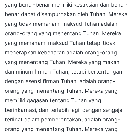
yang benar-benar memiliki kesaksian dan benar-
benar dapat disempurnakan oleh Tuhan. Mereka
yang tidak memahami maksud Tuhan adalah
orang-orang yang menentang Tuhan. Mereka
yang memahami maksud Tuhan tetapi tidak
menerapkan kebenaran adalah orang-orang
yang menentang Tuhan. Mereka yang makan
dan minum firman Tuhan, tetapi bertentangan
dengan esensi firman Tuhan, adalah orang-
orang yang menentang Tuhan. Mereka yang
memiliki gagasan tentang Tuhan yang
berinkarnasi, dan terlebih lagi, dengan sengaja
terlibat dalam pemberontakan, adalah orang-
orang yang menentang Tuhan. Mereka yang