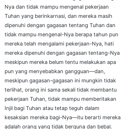
Nya dan tidak mampu mengenal pekerjaan
Tuhan yang berinkarnasi, dan mereka masih
dipenuhi dengan gagasan tentang Tuhan dan
tidak mampu mengenal-Nya berapa tahun pun
mereka telah mengalami pekerjaan-Nya, hati
mereka dipenuhi dengan gagasan tentang-Nya
meskipun mereka belum tentu melakukan apa
pun yang menyebabkan gangguan—dan,
meskipun gagasan-gagasan ini mungkin tidak
terlihat, orang ini sama sekali tidak membantu
pekerjaan Tuhan, tidak mampu memberitakan
Injil bagi Tuhan atau tetap teguh dalam
kesaksian mereka bagi-Nya—itu berarti mereka
adalah orang yang tidak berguna dan bebal.