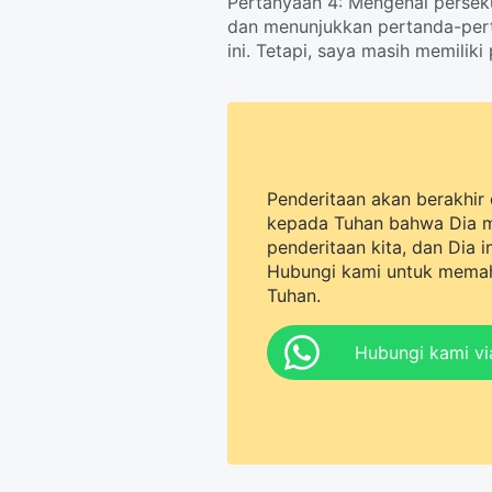
Pertanyaan 4: Mengenai perseku
orang pilihan
"
(Matius 24:23-2
dan menunjukkan pertanda-per
melalui inkarnasi sudah pasti pa
ini. Tetapi, saya masih memili
turun atas mereka. Mereka men
membedakannya?
Penderitaan akan berakhir 
kepada Tuhan bahwa Dia 
penderitaan kita, dan Dia 
Hubungi kami untuk memah
Tuhan.
Hubungi kami v