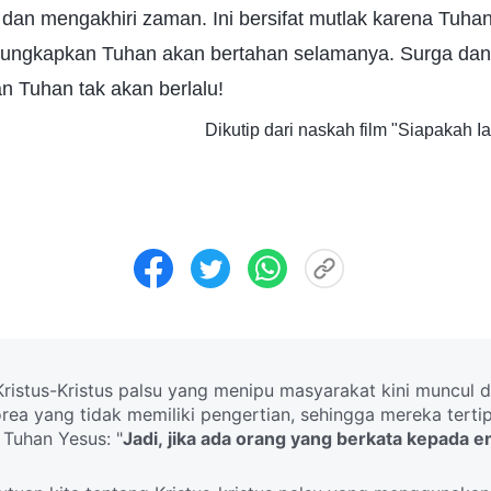
dan mengakhiri zaman. Ini bersifat mutlak karena Tuha
iungkapkan Tuhan akan bertahan selamanya. Surga dan
man Tuhan tak akan berlalu!
Dikutip dari naskah film "Siapakah I
ristus-Kristus palsu yang menipu masyarakat kini muncul d
rea yang tidak memiliki pengertian, sehingga mereka tertip
 Tuhan Yesus: "
Jadi, jika ada orang yang berkata kepada eng
an engkau percaya. Karena akan bangkit Kristus-Kristus pa
nda dan mukjizat yang dahsyat; jadi, jika mungkin, mer