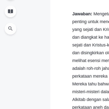
Jawaban:
Mengetah
penting untuk me
yang sejati dan Kr
dan diangkat ke h
sejati dan Kristus
dan disingkirkan o
melihat esensi mere
adalah roh-roh jah
perkataan mereka a
Mereka tahu bahw
misteri-misteri da
Alkitab dengan sa
perkataan aneh da