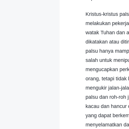
Kristus-kristus pa
melakukan pekerj
watak Tuhan dan ap
dikatakan atau diti
palsu hanya mampu
salah untuk meni
mengucapkan perka
orang, tetapi tida
mengukir jalan-ja
palsu dan roh-roh 
kacau dan hancur d
yang dapat berkemb
menyelamatkan da