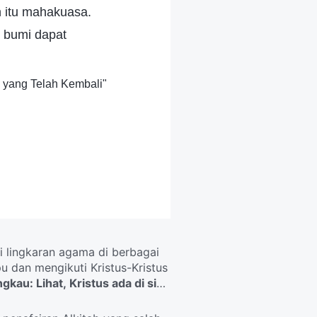
n itu mahakuasa.
 bumi dapat
a yang Telah Kembali"
i lingkaran agama di berbagai
u dan mengikuti Kristus-Kristus
kau: Lihat, Kristus ada di sini,
lsu dan nabi-nabi palsu, dan
eka akan menyesatkan orang-