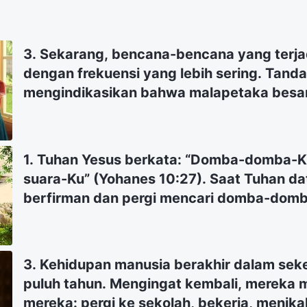
3. Sekarang, bencana-bencana yang terjad
dengan frekuensi yang lebih sering. Tanda
mengindikasikan bahwa malapetaka besar
yang dinubuatkan di dalam Alkitab akan se
Bagaimana kami bisa mendapatkan perli
bertahan hidup di tengah semua malapetak
1. Tuhan Yesus berkata: “Domba-domba-
suara-Ku” (Yohanes 10:27). Saat Tuhan da
berfirman dan pergi mencari domba-domb
terpenting saat menantikan kedatangan T
mencari suara Tuhan, tetapi kami tidak
antara suara Tuhan dan suara manusia. 
3. Kehidupan manusia berakhir dalam sek
dengan kami mengenai hal ini.
puluh tahun. Mengingat kembali, mereka
mereka: pergi ke sekolah, bekerja, menik