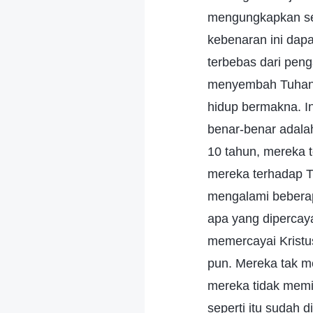
mengungkapkan se
kebenaran ini da
terbebas dari peng
menyembah Tuhan, 
hidup bermakna. In
benar-benar adala
10 tahun, mereka 
mereka terhadap T
mengalami bebera
apa yang dipercay
memercayai Kristu
pun. Mereka tak me
mereka tidak memil
seperti itu sudah d