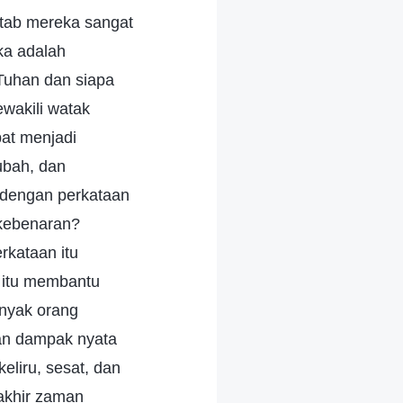
itab mereka sangat
ka adalah
 Tuhan dan siapa
ewakili watak
at menjadi
ubah, dan
 dengan perkataan
kebenaran?
kataan itu
 itu membantu
anyak orang
kan dampak nyata
liru, sesat, dan
 akhir zaman