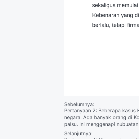
sekaligus memulai 
Kebenaran yang d
berlalu, tetapi fir
Sebelumnya:
Pertanyaan 2: Beberapa kasus K
negara. Ada banyak orang di Ko
palsu. Ini menggenapi nubuatan
atau Kristus ada di sana; jang
Selanjutnya:
mereka akan membuat tanda-ta