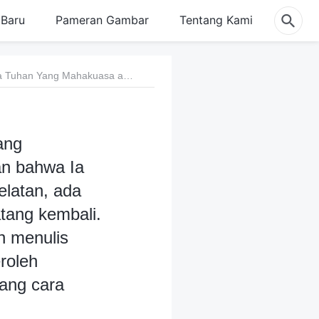
Baru
Pameran Gambar
Tentang Kami
Pertanyaan 3: Kalian telah bersaksi bahwa Tuhan Yang Mahakuasa adalah Tuhan Yesus yang datang kembali dan bahwa Ia telah mengungkapkan banyak firman. Namun di Korea Selatan, ada beberapa orang yang memalsukan Tuhan Yesus yang datang kembali. Mereka juga telah mengucapkan beberapa perkataan dan menulis beberapa buku. Beberapa dari mereka juga telah memperoleh pengikut. Saya ingin mendengarkan pendapat kalian tentang cara mengenali perkataan dari Kristus-kristus palsu ini.
ang
an bahwa Ia
latan, ada
tang kembali.
n menulis
roleh
tang cara