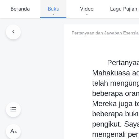
Beranda
Buku
Video
Lagu Pujian
Pertanyaan dan Jawaban Esensial 
Pertanyaa
Mahakuasa ad
telah mengung
beberapa ora
Mereka juga t
beberapa buku
pengikut. Say
mengenali perk