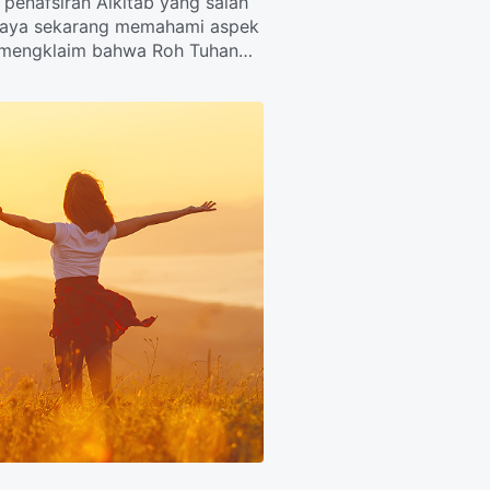
penafsiran Alkitab yang salah
tbah bahwa Tuhan telah kembali
 saya sekarang memahami aspek
su mengklaim bahwa Roh Tuhan
 orang. Bagaimana cara kita