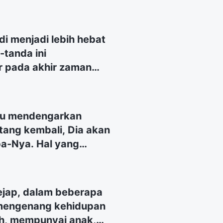
i menjadi lebih hebat
-tanda ini
 pada akhir zaman
gera terjadi.
ndungan Tuhan dan
a ini?
Ku mendengarkan
tang kembali, Dia akan
a-Nya. Hal yang
uhan kembali adalah
 mampu membedakan
Mohon persekutukan
ejap, dalam beberapa
 mengenang kehidupan
ah, mempunyai anak,