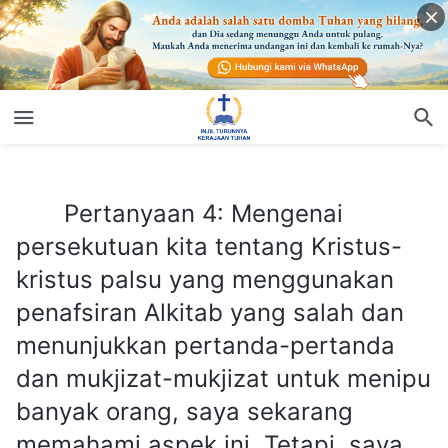
Pertanyaan 4: Mengenai persekutuan kita tentang Kristus-kristus palsu yang menggunakan penafsiran Alkitab yang salah dan menunjukkan pertanda-pertanda dan mukjizat-mukjizat untuk menipu banyak orang, saya sekarang memahami aspek ini. Tetapi, saya masih memiliki pertanyaan yang ingin kutanyakan. Beberapa Kristus palsu mengklaim bahwa Roh Tuhan turun atas mereka. Mereka meniru Tuhan Yesus yang datang kembali dan menipu beberapa orang. Bagaimana cara kita membedakannya?
Pertanyaan 4: Mengenai
persekutuan kita tentang Kristus-
kristus palsu yang menggunakan
penafsiran Alkitab yang salah dan
menunjukkan pertanda-pertanda
dan mukjizat-mukjizat untuk menipu
banyak orang, saya sekarang
memahami aspek ini. Tetapi, saya