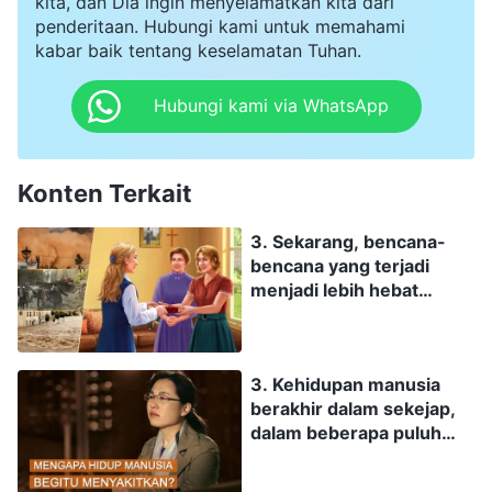
kita, dan Dia ingin menyelamatkan kita dari
penderitaan. Hubungi kami untuk memahami
kabar baik tentang keselamatan Tuhan.
Hubungi kami via WhatsApp
Konten Terkait
3. Sekarang, bencana-
bencana yang terjadi
menjadi lebih hebat
dengan frekuensi yang
lebih sering. Tanda-tanda
ini mengindikasikan
3. Kehidupan manusia
bahwa malapetaka besar
berakhir dalam sekejap,
pada akhir zaman yang
dalam beberapa puluh
dinubuatkan di dalam
tahun. Mengingat
Alkitab akan segera
kembali, mereka
terjadi. Bagaimana kami