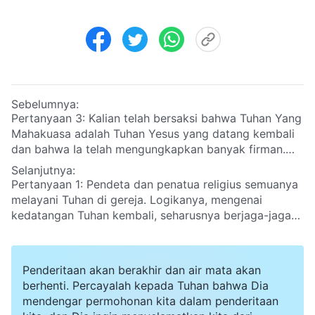
Sebelumnya:
Pertanyaan 3: Kalian telah bersaksi bahwa Tuhan Yang
Mahakuasa adalah Tuhan Yesus yang datang kembali
dan bahwa Ia telah mengungkapkan banyak firman.
Namun di Korea Selatan, ada beberapa orang yang
Selanjutnya:
memalsukan Tuhan Yesus yang datang kembali.
Pertanyaan 1: Pendeta dan penatua religius semuanya
Mereka juga telah mengucapkan beberapa perkataan
melayani Tuhan di gereja. Logikanya, mengenai
dan menulis beberapa buku. Beberapa dari mereka
kedatangan Tuhan kembali, seharusnya berjaga-jaga
juga telah memperoleh pengikut. Saya ingin
dan menanti, melakukan dengan saksama. Namun,
mendengarkan pendapat kalian tentang cara
bukan saja tidak mencari atau menyelidiki pekerjaan
mengenali perkataan dari Kristus-kristus palsu ini.
Tuhan Yang Mahakuasa di akhir zaman, malah
Penderitaan akan berakhir dan air mata akan
mengarang rumor, menghakimi, mengutuk Tuhan Yang
berhenti. Percayalah kepada Tuhan bahwa Dia
Mahakuasa, menghalangi orang percaya mencari jalan
mendengar permohonan kita dalam penderitaan
yang benar?