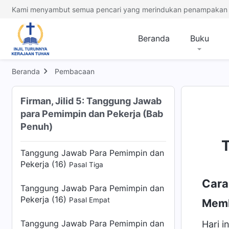
Kami menyambut semua pencari yang merindukan penampakan 
Tanggung Jawab Para Pemimpin dan
Pekerja (15)
Pasal Empat
Beranda
Buku
Tanggung Jawab Para Pemimpin dan
Pekerja (15)
Pasal Lima
Beranda
Pembacaan
Tanggung Jawab Para Pemimpin dan
Pekerja (16)
Pasal Satu
Firman, Jilid 5: Tanggung Jawab
para Pemimpin dan Pekerja (Bab
Tanggung Jawab Para Pemimpin dan
Penuh)
Pekerja (16)
Pasal Dua
T
Tanggung Jawab Para Pemimpin dan
Pekerja (16)
Pasal Tiga
Cara
Tanggung Jawab Para Pemimpin dan
Pekerja (16)
Pasal Empat
Memb
Tanggung Jawab Para Pemimpin dan
Hari i