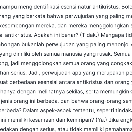
mampu mengidentifikasi esensi natur antikristus. Bo
orang yang berkata bahwa perwujudan yang paling me
 kesombongan mereka, dan mereka menggolongkan 
i antikristus. Apakah ini benar? (Tidak.) Mengapa 
bongan bukanlah perwujudan yang paling menonjol da
 yang dimiliki oleh semua manusia yang rusak. Semu
ng, jadi menggolongkan semua orang yang congkak 
han serius. Jadi, perwujudan apa yang merupakan per
t perbedaan esensial antara antikristus dan orang y
 hanya dengan melihatnya sekilas, serta memungkin
 jenis orang ini berbeda, dan bahwa orang-orang se
erbeda? Dalam aspek-aspek tertentu, seperti tindaka
ini memiliki kesamaan dan kemiripan? (Ya.) Jika en
dakan dengan serius, atau tidak memiliki pemaham