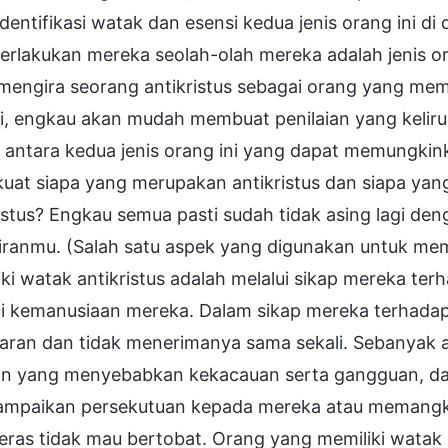
entifikasi watak dan esensi kedua jenis orang ini d
rlakukan mereka seolah-olah mereka adalah jenis 
mengira seorang antikristus sebagai orang yang memil
i, engkau akan mudah membuat penilaian yang keliru se
 antara kedua jenis orang ini yang dapat memungki
kuat siapa yang merupakan antikristus dan siapa ya
istus? Engkau semua pasti sudah tidak asing lagi deng
iranmu. (Salah satu aspek yang digunakan untuk mem
ki watak antikristus adalah melalui sikap mereka te
ui kemanusiaan mereka. Dalam sikap mereka terhadap
aran dan tidak menerimanya sama sekali. Sebanyak 
an yang menyebabkan kekacauan serta gangguan, da
mpaikan persekutuan kepada mereka atau memangka
eras tidak mau bertobat. Orang yang memiliki watak