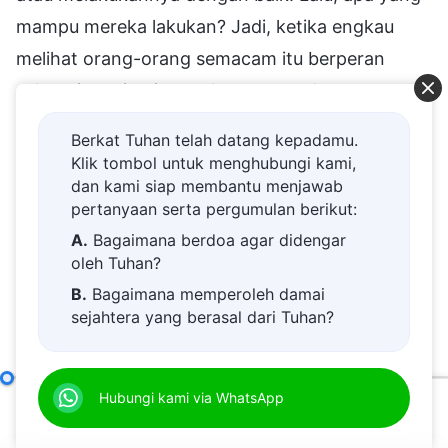
mampu mereka lakukan? Jadi, ketika engkau
melihat orang-orang semacam itu berperan
sebagai pemimpin, engkau semua dapat
memeriksa dan mengawasi pekerjaan mereka.
Berkat Tuhan telah datang kepadamu.
Jika mereka mengacaukan satu pekerjaan
Klik tombol untuk menghubungi kami,
bagian umum ini, bahkan tidak melakukan
dan kami siap membantu menjawab
pertanyaan serta pergumulan berikut:
semampunya, dan tidak mencari orang lain yang
A.
Bagaimana berdoa agar didengar
sesuai untuk melakukannya ketika mereka tidak
oleh Tuhan?
memiliki waktu, para pemimpin seperti itu harus
B.
Bagaimana memperoleh damai
segera digantikan dan diberhentikan dari jabatan
sejahtera yang berasal dari Tuhan?
mereka. Rumah Tuhan tidak akan pernah
C.
Saya memiliki permohonan doa.
menggunakan mereka. Apakah ini tepat?
D.
Belajar firman Tuhan dan semakin
Tanggung Jawab Para Pemimpin dan Pekerja (11)
Hubungi kami via WhatsApp
Pasal 
dekat kepada Tuhan.
(Tepat.) Mengapa? Seseorang yang hatinya
00:00
39:01
E.
Bagaimana menyambut kedatangan
tidak baik, yang pemahamannya menyimpang,