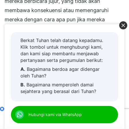
mereka berbicara jujur, yang tidak akan
membawa konsekuensi atau memengaruhi
mereka dengan cara apa pun jika mereka
berbicara jujur, dan yang tidak menuntut mereka
untuk menerapkan kebijaksanaan. Mereka juga
Berkat Tuhan telah datang kepadamu.
Klik tombol untuk menghubungi kami,
menipu dan menggunakan kebohongan untuk
dan kami siap membantu menjawab
menyelesaikan hal-hal kecil yang bagi orang lain
pertanyaan serta pergumulan berikut:
tidak memerlukan tindakan berbohong.
A.
Bagaimana berdoa agar didengar
Semestinya mudah, tidak merepotkan sama
oleh Tuhan?
sekali bagi mereka untuk berbicara terus terang.
B.
Bagaimana memperoleh damai
sejahtera yang berasal dari Tuhan?
Bukankah ini adalah kebiasaan berbohong?
C.
Saya memiliki permohonan doa.
Biasa berbohong dapat dikatakan sebagai salah
D.
Belajar firman Tuhan dan semakin
satu perwujudan utama setan dan Iblis. Dari
Lampiran Empat:
Merangkum Karakter Para Antikristus dan Esensi Watak Mereka (Bagian Satu)
Hubungi kami via WhatsApp
dekat kepada Tuhan.
sudut pandang ini, tidak dapatkah kita
00:00
41:29
E.
Bagaimana menyambut kedatangan